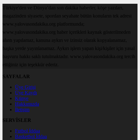
Türkiye'den ve Dünya’dan son dakika haberler, köşe yazıları,
magazinden siyasete, spordan seyahate bütün konuların tek adresi
www.yalovasondakika.org platformunda;
www.yalovasondakika.org haber içerikleri kaynak gösterilmeden
alıntı yapılamaz, kanuna aykırı ve izinsiz olarak kopyalanamaz,
başka yerde yayınlanamaz. Aykırı işlem yapan kişi/kişiler için yasal
başvuru hakkı saklı tutulmaktadır. www.yalovasondakika.org tercih
ettiğiniz için teşekkür ederiz.
SAYFALAR
Üye Girişi
Üye Kaydı
Künye
Hakkımızda
İletişim
SERVİSLER
Futbol İddaa
Basketbol İddaa