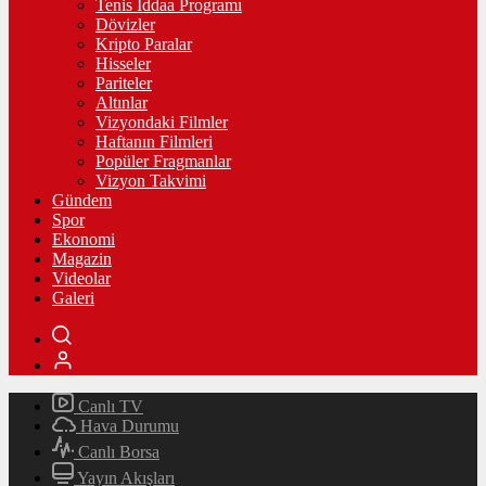
Tenis İddaa Programı
Dövizler
Kripto Paralar
Hisseler
Pariteler
Altınlar
Vizyondaki Filmler
Haftanın Filmleri
Popüler Fragmanlar
Vizyon Takvimi
Gündem
Spor
Ekonomi
Magazin
Videolar
Galeri
Canlı TV
Hava Durumu
Canlı Borsa
Yayın Akışları