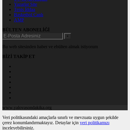
Yazarlar Site
Tenis İddaa
Basketbol Canlı
AMP
BÜLTEN ABONELİĞİ
+
Bu web sitesinden haber ve ebülten almak istiyorum
BİZİ TAKİP ET
www.yalovasondakika.org
Veri politikasındaki amaçlarla sınırlı ve mevzuata uygun şekilde
çerez konumlandırmaktayız. Detaylar için
veri politikamızı
inceleyebilirsiniz.