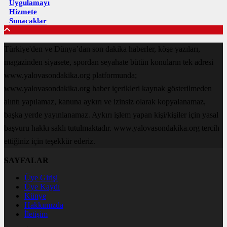
Uygulamayı
Hizmete
Sunacaklar
Türkiye'den ve Dünya’dan son dakika haberler, köşe yazıları,
magazinden siyasete, spordan seyahate bütün konuların tek adresi
www.yalovasondakika.org platformunda;
www.yalovasondakika.org haber içerikleri kaynak gösterilmeden
alıntı yapılamaz, kanuna aykırı ve izinsiz olarak kopyalanamaz,
başka yerde yayınlanamaz. Aykırı işlem yapan kişi/kişiler için yasal
başvuru hakkı saklı tutulmaktadır. www.yalovasondakika.org tercih
ettiğiniz için teşekkür ederiz.
SAYFALAR
Üye Girişi
Üye Kaydı
Künye
Hakkımızda
İletişim