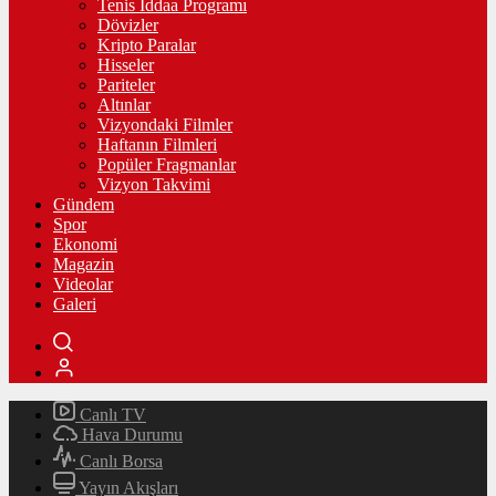
Tenis İddaa Programı
Dövizler
Kripto Paralar
Hisseler
Pariteler
Altınlar
Vizyondaki Filmler
Haftanın Filmleri
Popüler Fragmanlar
Vizyon Takvimi
Gündem
Spor
Ekonomi
Magazin
Videolar
Galeri
Canlı TV
Hava Durumu
Canlı Borsa
Yayın Akışları