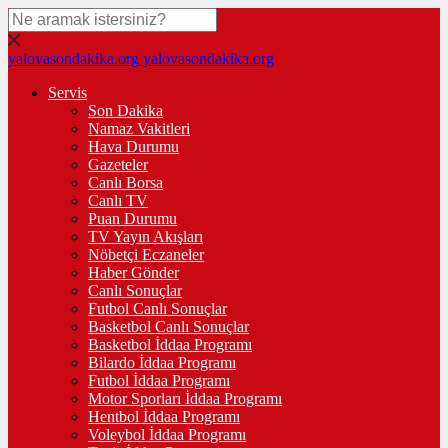
yalovasondakika.org
yalovasondakika.org
Servis
Son Dakika
Namaz Vakitleri
Hava Durumu
Gazeteler
Canlı Borsa
Canlı TV
Puan Durumu
TV Yayın Akışları
Nöbetçi Eczaneler
Haber Gönder
Canlı Sonuçlar
Futbol Canlı Sonuçlar
Basketbol Canlı Sonuçlar
Basketbol İddaa Programı
Bilardo İddaa Programı
Futbol İddaa Programı
Motor Sporları İddaa Programı
Hentbol İddaa Programı
Voleybol İddaa Programı