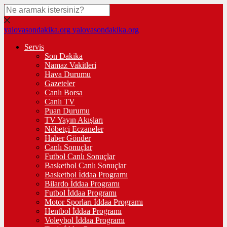
yalovasondakika.org
yalovasondakika.org
Servis
Son Dakika
Namaz Vakitleri
Hava Durumu
Gazeteler
Canlı Borsa
Canlı TV
Puan Durumu
TV Yayın Akışları
Nöbetçi Eczaneler
Haber Gönder
Canlı Sonuçlar
Futbol Canlı Sonuçlar
Basketbol Canlı Sonuçlar
Basketbol İddaa Programı
Bilardo İddaa Programı
Futbol İddaa Programı
Motor Sporları İddaa Programı
Hentbol İddaa Programı
Voleybol İddaa Programı