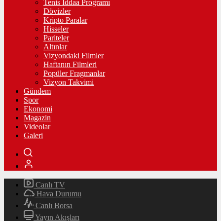
Tenis İddaa Programı
Dövizler
Kripto Paralar
Hisseler
Pariteler
Altınlar
Vizyondaki Filmler
Haftanın Filmleri
Popüler Fragmanlar
Vizyon Takvimi
Gündem
Spor
Ekonomi
Magazin
Videolar
Galeri
Canlı TV
Hava Durumu
Canlı Borsa
Yayın Akışları