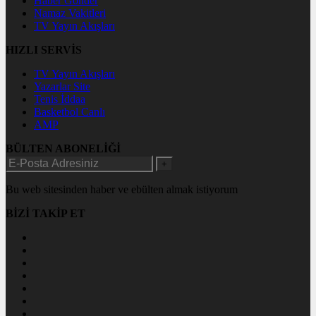
Haber Gönder
Namaz Vakitleri
TV Yayın Akışları
HIZLI SERVİS
TV Yayın Akışları
Yazarlar Site
Tenis İddaa
Basketbol Canlı
AMP
BÜLTEN ABONELİĞİ
+
Bu web sitesinden haber ve ebülten almak istiyorum
BİZİ TAKİP ET