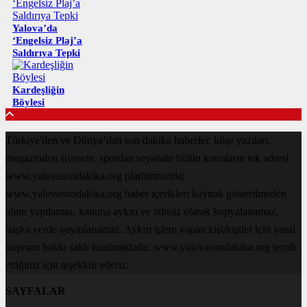
Yalova’da
‘Engelsiz Plaj’a
Saldırıya Tepki
Kardeşliğin
Böylesi
Türkiye'den ve Dünya’dan son dakika haberler, köşe yazıları,
magazinden siyasete, spordan seyahate bütün konuların tek adresi
www.yalovasondakika.org platformunda;
www.yalovasondakika.org haber içerikleri kaynak gösterilmeden
alıntı yapılamaz, kanuna aykırı ve izinsiz olarak kopyalanamaz,
başka yerde yayınlanamaz. Aykırı işlem yapan kişi/kişiler için yasal
başvuru hakkı saklı tutulmaktadır. www.yalovasondakika.org tercih
ettiğiniz için teşekkür ederiz.
SAYFALAR