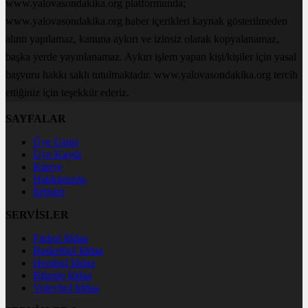
www.yalovasondakika.org platformunda;
www.yalovasondakika.org haber içerikleri kaynak gösterilmeden
alıntı yapılamaz, kanuna aykırı ve izinsiz olarak kopyalanamaz,
başka yerde yayınlanamaz. Aykırı işlem yapan kişi/kişiler için yasal
başvuru hakkı saklı tutulmaktadır. www.yalovasondakika.org tercih
ettiğiniz için teşekkür ederiz.
SAYFALAR
Üye Girişi
Üye Kaydı
Künye
Hakkımızda
İletişim
SERVİSLER
Futbol İddaa
Basketbol İddaa
Hentbol İddaa
Bilardo İddaa
Voleybol İddaa