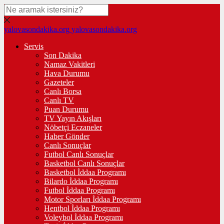
yalovasondakika.org
yalovasondakika.org
Servis
Son Dakika
Namaz Vakitleri
Hava Durumu
Gazeteler
Canlı Borsa
Canlı TV
Puan Durumu
TV Yayın Akışları
Nöbetçi Eczaneler
Haber Gönder
Canlı Sonuçlar
Futbol Canlı Sonuçlar
Basketbol Canlı Sonuçlar
Basketbol İddaa Programı
Bilardo İddaa Programı
Futbol İddaa Programı
Motor Sporları İddaa Programı
Hentbol İddaa Programı
Voleybol İddaa Programı