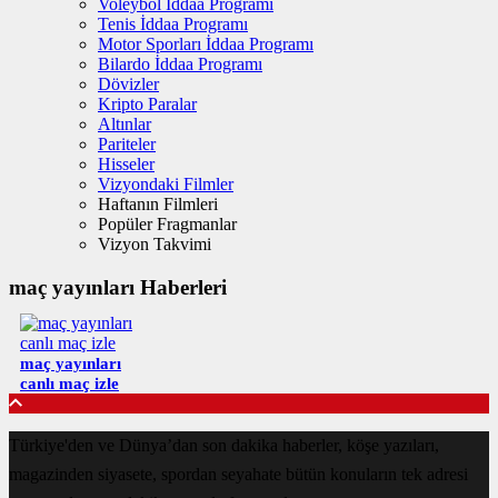
Voleybol İddaa Programı
Tenis İddaa Programı
Motor Sporları İddaa Programı
Bilardo İddaa Programı
Dövizler
Kripto Paralar
Altınlar
Pariteler
Hisseler
Vizyondaki Filmler
Haftanın Filmleri
Popüler Fragmanlar
Vizyon Takvimi
maç yayınları Haberleri
maç yayınları
canlı maç izle
Türkiye'den ve Dünya’dan son dakika haberler, köşe yazıları,
magazinden siyasete, spordan seyahate bütün konuların tek adresi