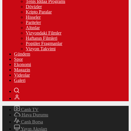
Tenis İddaa Programı
Dövizler
Kripto Paralar
Hisseler
Pariteler
Altınlar
Vizyondaki Filmler
Haftanın Filmleri
Popüler Fragmanlar
Vizyon Takvimi
Gündem
Spor
Ekonomi
Magazin
Videolar
Galeri
Canlı TV
Hava Durumu
Canlı Borsa
Yayın Akışları