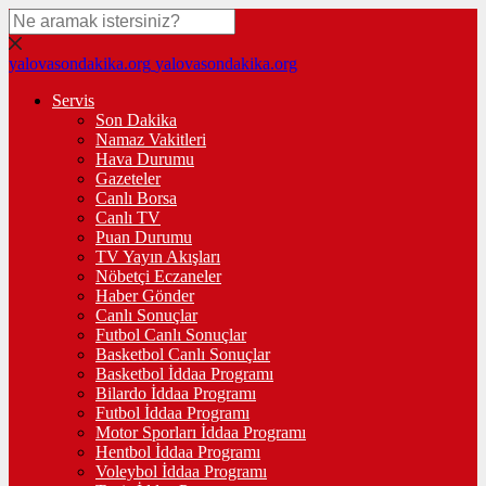
yalovasondakika.org
yalovasondakika.org
Servis
Son Dakika
Namaz Vakitleri
Hava Durumu
Gazeteler
Canlı Borsa
Canlı TV
Puan Durumu
TV Yayın Akışları
Nöbetçi Eczaneler
Haber Gönder
Canlı Sonuçlar
Futbol Canlı Sonuçlar
Basketbol Canlı Sonuçlar
Basketbol İddaa Programı
Bilardo İddaa Programı
Futbol İddaa Programı
Motor Sporları İddaa Programı
Hentbol İddaa Programı
Voleybol İddaa Programı