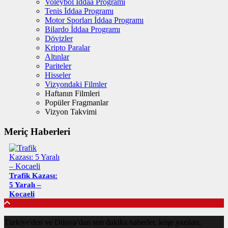
Voleybol İddaa Programı
Tenis İddaa Programı
Motor Sporları İddaa Programı
Bilardo İddaa Programı
Dövizler
Kripto Paralar
Altınlar
Pariteler
Hisseler
Vizyondaki Filmler
Haftanın Filmleri
Popüler Fragmanlar
Vizyon Takvimi
Meriç Haberleri
Trafik Kazası:
5 Yaralı –
Kocaeli
Türkiye'den ve Dünya’dan son dakika haberler, köşe yazıları,