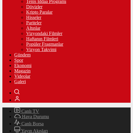
Tenis İddaa Programı
Dövizler
Kripto Paralar
Hisseler
Pariteler
Altınlar
Vizyondaki Filmler
Haftanın Filmleri
Popüler Fragmanlar
Vizyon Takvimi
Gündem
Spor
Ekonomi
Magazin
Videolar
Galeri
Canlı TV
Hava Durumu
Canlı Borsa
Yayın Akışları