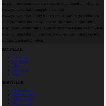
magazinden siyasete, spordan seyahate bütün konuların tek adresi
www.yalovasondakika.org platformunda;
www.yalovasondakika.org haber içerikleri kaynak gösterilmeden
alıntı yapılamaz, kanuna aykırı ve izinsiz olarak kopyalanamaz,
başka yerde yayınlanamaz. Aykırı işlem yapan kişi/kişiler için yasal
başvuru hakkı saklı tutulmaktadır. www.yalovasondakika.org tercih
ettiğiniz için teşekkür ederiz.
SAYFALAR
Üye Girişi
Üye Kaydı
Künye
Hakkımızda
İletişim
SERVİSLER
Futbol İddaa
Basketbol İddaa
Hentbol İddaa
Bilardo İddaa