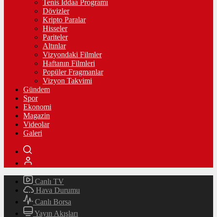
Tenis İddaa Programı
Dövizler
Kripto Paralar
Hisseler
Pariteler
Altınlar
Vizyondaki Filmler
Haftanın Filmleri
Popüler Fragmanlar
Vizyon Takvimi
Gündem
Spor
Ekonomi
Magazin
Videolar
Galeri
Canlı TV
Hava Durumu
Canlı Borsa
Yayın Akışları