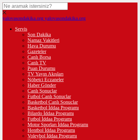
yalovasondakika.org
yalovasondakika.org
Servis
Son Dakika
Namaz Vakitleri
Hava Durumu
Gazeteler
Canlı Borsa
Canlı TV
Puan Durumu
TV Yayın Akışları
Nöbetçi Eczaneler
Haber Gönder
Canlı Sonuçlar
Futbol Canlı Sonuçlar
Basketbol Canlı Sonuçlar
Basketbol İddaa Programı
Bilardo İddaa Programı
Futbol İddaa Programı
Motor Sporları İddaa Programı
Hentbol İddaa Programı
Voleybol İddaa Programı