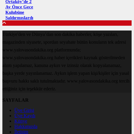
Ortaköy’de 2
Ay Önce Gece
Kulubüne
Saldırmışlardı
Türkiye'den ve Dünya’dan son dakika haberler, köşe yazıları,
magazinden siyasete, spordan seyahate bütün konuların tek adresi
www.yalovasondakika.org platformunda;
www.yalovasondakika.org haber içerikleri kaynak gösterilmeden
alıntı yapılamaz, kanuna aykırı ve izinsiz olarak kopyalanamaz,
başka yerde yayınlanamaz. Aykırı işlem yapan kişi/kişiler için yasal
başvuru hakkı saklı tutulmaktadır. www.yalovasondakika.org tercih
ettiğiniz için teşekkür ederiz.
SAYFALAR
Üye Girişi
Üye Kaydı
Künye
Hakkımızda
İletişim