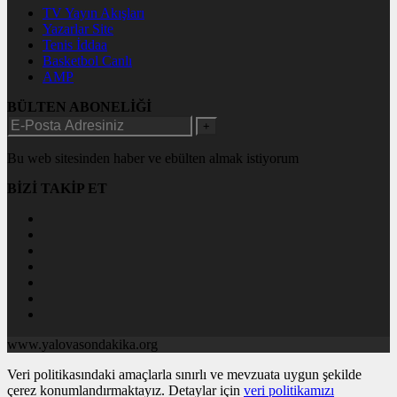
TV Yayın Akışları
Yazarlar Site
Tenis İddaa
Basketbol Canlı
AMP
BÜLTEN ABONELİĞİ
+
Bu web sitesinden haber ve ebülten almak istiyorum
BİZİ TAKİP ET
www.yalovasondakika.org
Veri politikasındaki amaçlarla sınırlı ve mevzuata uygun şekilde
çerez konumlandırmaktayız. Detaylar için
veri politikamızı