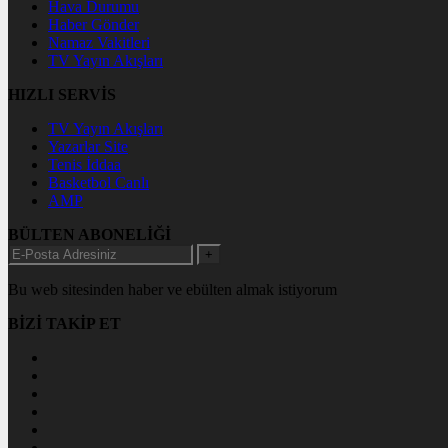
Hava Durumu
Haber Gönder
Namaz Vakitleri
TV Yayın Akışları
HIZLI SERVİS
TV Yayın Akışları
Yazarlar Site
Tenis İddaa
Basketbol Canlı
AMP
BÜLTEN ABONELİĞİ
+
Bu web sitesinden haber ve ebülten almak istiyorum
BİZİ TAKİP ET