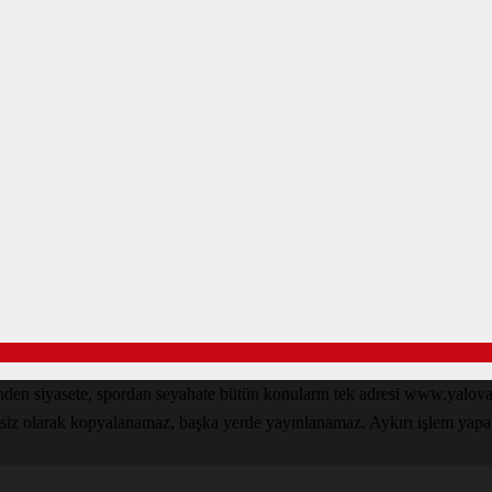
inden siyasete, spordan seyahate bütün konuların tek adresi www.yal
nsiz olarak kopyalanamaz, başka yerde yayınlanamaz. Aykırı işlem yapan k