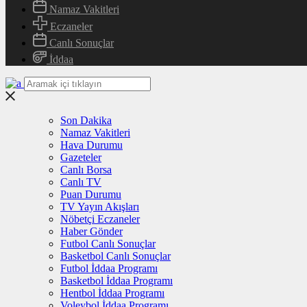
Namaz Vakitleri
Eczaneler
Canlı Sonuçlar
İddaa
Son Dakika
Namaz Vakitleri
Hava Durumu
Gazeteler
Canlı Borsa
Canlı TV
Puan Durumu
TV Yayın Akışları
Nöbetçi Eczaneler
Haber Gönder
Futbol Canlı Sonuçlar
Basketbol Canlı Sonuçlar
Futbol İddaa Programı
Basketbol İddaa Programı
Hentbol İddaa Programı
Voleybol İddaa Programı