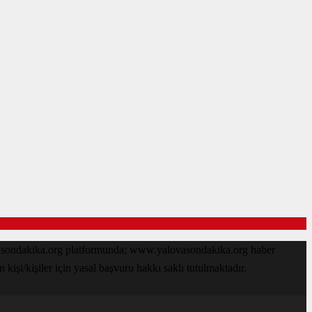
ovasondakika.org platformunda; www.yalovasondakika.org haber
işi/kişiler için yasal başvuru hakkı saklı tutulmaktadır.