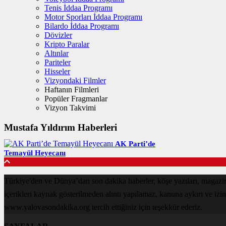
Tenis İddaa Programı
Motor Sporları İddaa Programı
Bilardo İddaa Programı
Dövizler
Kripto Paralar
Altınlar
Pariteler
Hisseler
Vizyondaki Filmler
Haftanın Filmleri
Popüler Fragmanlar
Vizyon Takvimi
Mustafa Yıldırım Haberleri
AK Parti’de
Temayül Heyecanı
Türkiye'den ve Dünya’dan son dakika haberler, köşe yazıları, magaz
içerikleri kaynak gösterilmeden alıntı yapılamaz, kanuna aykırı ve izi
www.yalovasondakika.org tercih ettiğiniz için teşekkür ederiz.