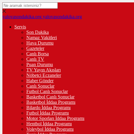
yalovasondakika.org
yalovasondakika.org
Servis
Son Dakika
Namaz Vakitleri
Hava Durumu
Gazeteler
Canlı Borsa
Canlı TV
Puan Durumu
TV Yayın Akışları
Nöbetçi Eczaneler
Haber Gönder
Canlı Sonuçlar
Futbol Canlı Sonuçlar
Basketbol Canlı Sonuçlar
Basketbol İddaa Programı
Bilardo İddaa Programı
Futbol İddaa Programı
Motor Sporları İddaa Programı
Hentbol İddaa Programı
Voleybol İddaa Programı