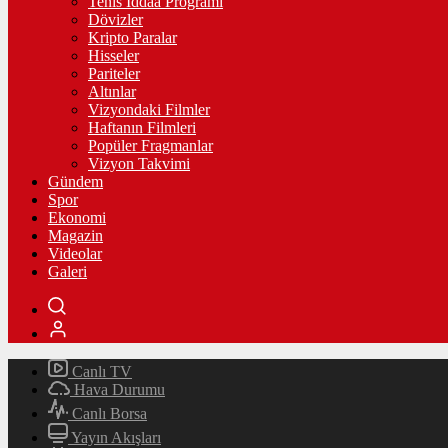
Tenis İddaa Programı
Dövizler
Kripto Paralar
Hisseler
Pariteler
Altınlar
Vizyondaki Filmler
Haftanın Filmleri
Popüler Fragmanlar
Vizyon Takvimi
Gündem
Spor
Ekonomi
Magazin
Videolar
Galeri
Canlı TV
Hava Durumu
Canlı Borsa
Yayın Akışları