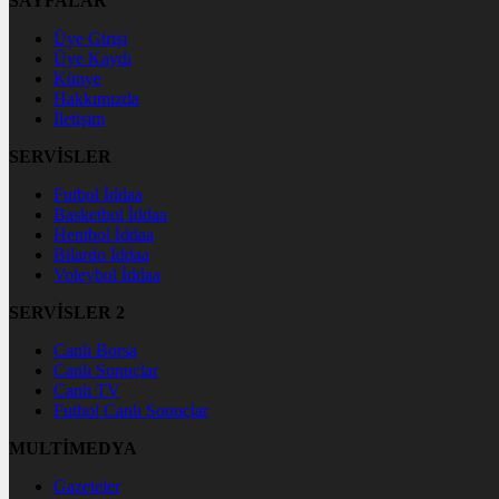
SAYFALAR
Üye Girişi
Üye Kaydı
Künye
Hakkımızda
İletişim
SERVİSLER
Futbol İddaa
Basketbol İddaa
Hentbol İddaa
Bilardo İddaa
Voleybol İddaa
SERVİSLER 2
Canlı Borsa
Canlı Sonuçlar
Canlı TV
Futbol Canlı Sonuçlar
MULTİMEDYA
Gazeteler