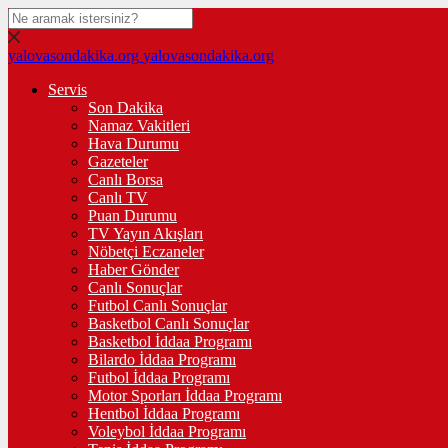
yalovasondakika.org
yalovasondakika.org
Servis
Son Dakika
Namaz Vakitleri
Hava Durumu
Gazeteler
Canlı Borsa
Canlı TV
Puan Durumu
TV Yayın Akışları
Nöbetçi Eczaneler
Haber Gönder
Canlı Sonuçlar
Futbol Canlı Sonuçlar
Basketbol Canlı Sonuçlar
Basketbol İddaa Programı
Bilardo İddaa Programı
Futbol İddaa Programı
Motor Sporları İddaa Programı
Hentbol İddaa Programı
Voleybol İddaa Programı