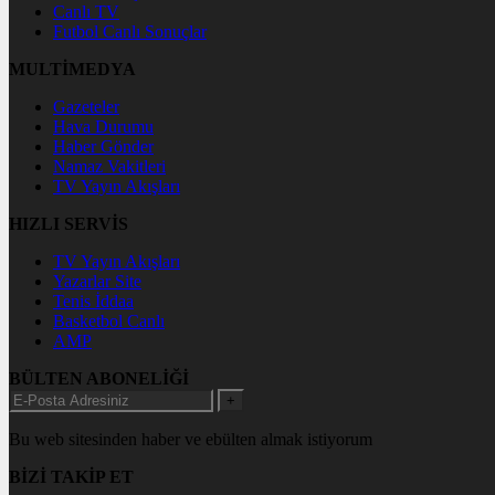
Canlı TV
Futbol Canlı Sonuçlar
MULTİMEDYA
Gazeteler
Hava Durumu
Haber Gönder
Namaz Vakitleri
TV Yayın Akışları
HIZLI SERVİS
TV Yayın Akışları
Yazarlar Site
Tenis İddaa
Basketbol Canlı
AMP
BÜLTEN ABONELİĞİ
+
Bu web sitesinden haber ve ebülten almak istiyorum
BİZİ TAKİP ET