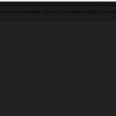
inden siyasete, spordan seyahate bütün konuların tek adresi www.yal
nsiz olarak kopyalanamaz, başka yerde yayınlanamaz. Aykırı işlem yapan k