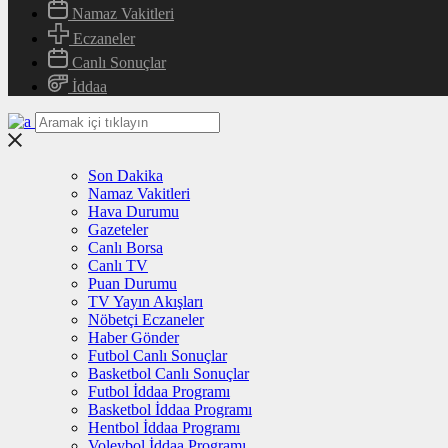
Namaz Vakitleri
Eczaneler
Canlı Sonuçlar
İddaa
Son Dakika
Namaz Vakitleri
Hava Durumu
Gazeteler
Canlı Borsa
Canlı TV
Puan Durumu
TV Yayın Akışları
Nöbetçi Eczaneler
Haber Gönder
Futbol Canlı Sonuçlar
Basketbol Canlı Sonuçlar
Futbol İddaa Programı
Basketbol İddaa Programı
Hentbol İddaa Programı
Voleybol İddaa Programı