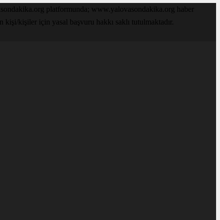
ovasondakika.org platformunda; www.yalovasondakika.org haber
işi/kişiler için yasal başvuru hakkı saklı tutulmaktadır.