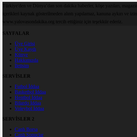
Türkiye'den ve Dünya’dan son dakika haberler, köşe yazıları, magaz
içerikleri kaynak gösterilmeden alıntı yapılamaz, kanuna aykırı ve izi
www.yalovasondakika.org tercih ettiğiniz için teşekkür ederiz.
SAYFALAR
Üye Girişi
Üye Kaydı
Künye
Hakkımızda
İletişim
SERVİSLER
Futbol İddaa
Basketbol İddaa
Hentbol İddaa
Bilardo İddaa
Voleybol İddaa
SERVİSLER 2
Canlı Borsa
Canlı Sonuçlar