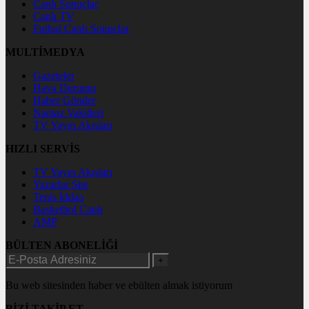
Canlı Sonuçlar
Canlı TV
Futbol Canlı Sonuçlar
MULTİMEDYA
Gazeteler
Hava Durumu
Haber Gönder
Namaz Vakitleri
TV Yayın Akışları
HIZLI SERVİS
TV Yayın Akışları
Yazarlar Site
Tenis İddaa
Basketbol Canlı
AMP
BÜLTEN ABONELİĞİ
+
Bu web sitesinden haber ve ebülten almak istiyorum
BİZİ TAKİP ET