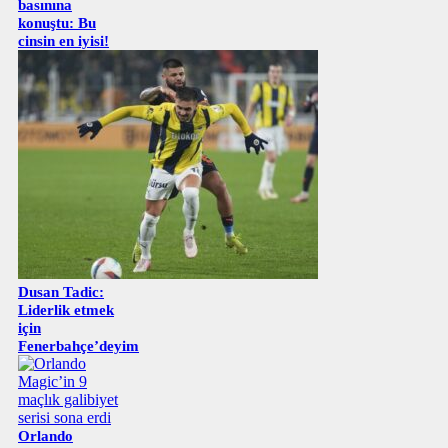
basınına
konuştu: Bu
cinsin en iyisi!
Dusan Tadic:
Liderlik etmek
için
Fenerbahçe’deyim
Orlando