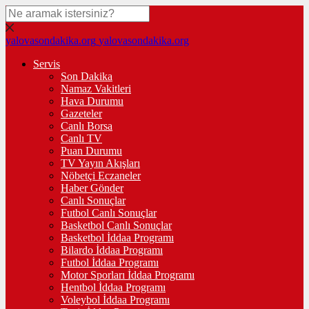
yalovasondakika.org
yalovasondakika.org
Servis
Son Dakika
Namaz Vakitleri
Hava Durumu
Gazeteler
Canlı Borsa
Canlı TV
Puan Durumu
TV Yayın Akışları
Nöbetçi Eczaneler
Haber Gönder
Canlı Sonuçlar
Futbol Canlı Sonuçlar
Basketbol Canlı Sonuçlar
Basketbol İddaa Programı
Bilardo İddaa Programı
Futbol İddaa Programı
Motor Sporları İddaa Programı
Hentbol İddaa Programı
Voleybol İddaa Programı