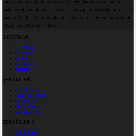
alıntı yapılamaz, kanuna aykırı ve izinsiz olarak kopyalanamaz,
başka yerde yayınlanamaz. Aykırı işlem yapan kişi/kişiler için yasal
başvuru hakkı saklı tutulmaktadır. www.yalovasondakika.org tercih
ettiğiniz için teşekkür ederiz.
SAYFALAR
Üye Girişi
Üye Kaydı
Künye
Hakkımızda
İletişim
SERVİSLER
Futbol İddaa
Basketbol İddaa
Hentbol İddaa
Bilardo İddaa
Voleybol İddaa
SERVİSLER 2
Canlı Borsa