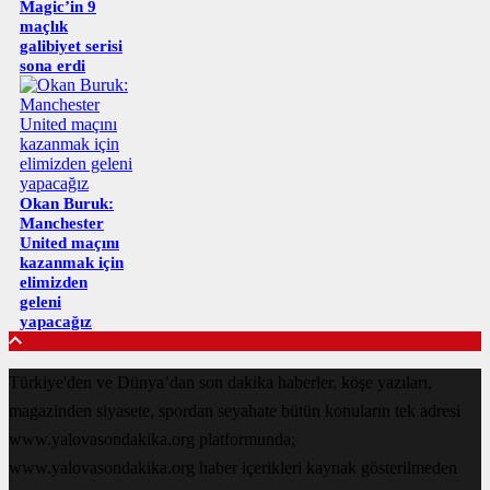
Magic’in 9
maçlık
galibiyet serisi
sona erdi
Okan Buruk:
Manchester
United maçını
kazanmak için
elimizden
geleni
yapacağız
Türkiye'den ve Dünya’dan son dakika haberler, köşe yazıları,
magazinden siyasete, spordan seyahate bütün konuların tek adresi
www.yalovasondakika.org platformunda;
www.yalovasondakika.org haber içerikleri kaynak gösterilmeden