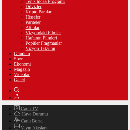
Tenis İddaa Programı
Dövizler
Kripto Paralar
Hisseler
Pariteler
Altınlar
Vizyondaki Filmler
Haftanın Filmleri
Popüler Fragmanlar
Vizyon Takvimi
Gündem
Spor
Ekonomi
Magazin
Videolar
Galeri
Canlı TV
Hava Durumu
Canlı Borsa
Yayın Akışları