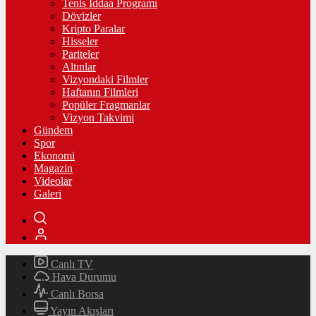
Tenis İddaa Programı
Dövizler
Kripto Paralar
Hisseler
Pariteler
Altınlar
Vizyondaki Filmler
Haftanın Filmleri
Popüler Fragmanlar
Vizyon Takvimi
Gündem
Spor
Ekonomi
Magazin
Videolar
Galeri
Canlı TV
Hava Durumu
Canlı Borsa
Yayın Akışları