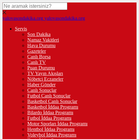
yalovasondakika.org
yalovasondakika.org
Servis
Son Dakika
Namaz Vakitleri
Hava Durumu
Gazeteler
Canlı Borsa
Canlı TV
Puan Durumu
TV Yayın Akışları
Nöbetçi Eczaneler
Haber Gönder
Canlı Sonuçlar
Futbol Canlı Sonuçlar
Basketbol Canlı Sonuçlar
Basketbol İddaa Programı
Bilardo İddaa Programı
Futbol İddaa Programı
Motor Sporları İddaa Programı
Hentbol İddaa Programı
Voleybol İddaa Programı