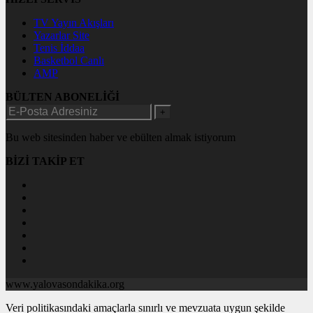
TV Yayın Akışları
Yazarlar Site
Tenis İddaa
Basketbol Canlı
AMP
BÜLTEN ABONELİĞİ
+
Bu web sitesinden haber ve ebülten almak istiyorum
BİZİ TAKİP ET
www.yalovasondakika.org
Veri politikasındaki amaçlarla sınırlı ve mevzuata uygun şekilde