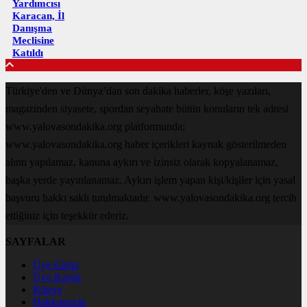
Yardımcısı
Karacan, İl
Danışma
Meclisine
Katıldı
Türkiye'den ve Dünya’dan son dakika haberler, köşe yazıları,
magazinden siyasete, spordan seyahate bütün konuların tek adresi
www.yalovasondakika.org platformunda;
www.yalovasondakika.org haber içerikleri kaynak gösterilmeden
alıntı yapılamaz, kanuna aykırı ve izinsiz olarak kopyalanamaz,
başka yerde yayınlanamaz. Aykırı işlem yapan kişi/kişiler için yasal
başvuru hakkı saklı tutulmaktadır. www.yalovasondakika.org tercih
ettiğiniz için teşekkür ederiz.
SAYFALAR
Üye Girişi
Üye Kaydı
Künye
Hakkımızda