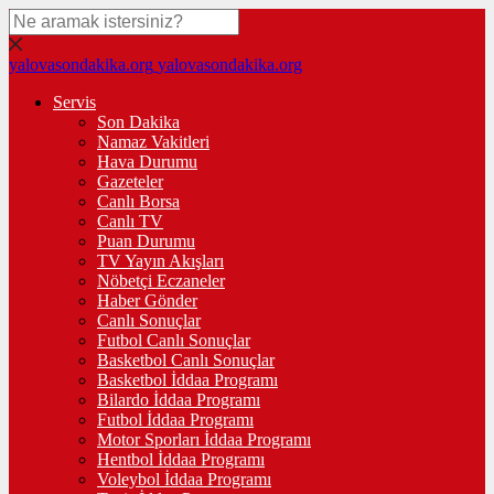
yalovasondakika.org
yalovasondakika.org
Servis
Son Dakika
Namaz Vakitleri
Hava Durumu
Gazeteler
Canlı Borsa
Canlı TV
Puan Durumu
TV Yayın Akışları
Nöbetçi Eczaneler
Haber Gönder
Canlı Sonuçlar
Futbol Canlı Sonuçlar
Basketbol Canlı Sonuçlar
Basketbol İddaa Programı
Bilardo İddaa Programı
Futbol İddaa Programı
Motor Sporları İddaa Programı
Hentbol İddaa Programı
Voleybol İddaa Programı