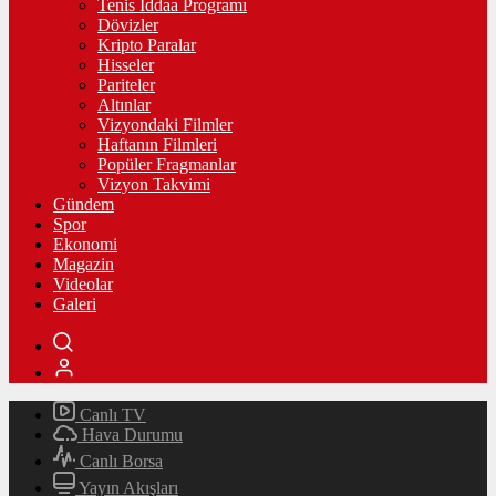
Tenis İddaa Programı
Dövizler
Kripto Paralar
Hisseler
Pariteler
Altınlar
Vizyondaki Filmler
Haftanın Filmleri
Popüler Fragmanlar
Vizyon Takvimi
Gündem
Spor
Ekonomi
Magazin
Videolar
Galeri
Canlı TV
Hava Durumu
Canlı Borsa
Yayın Akışları