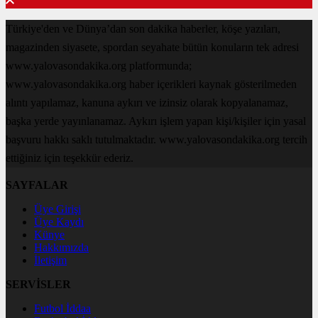
Türkiye'den ve Dünya’dan son dakika haberler, köşe yazıları,
magazinden siyasete, spordan seyahate bütün konuların tek adresi
www.yalovasondakika.org platformunda;
www.yalovasondakika.org haber içerikleri kaynak gösterilmeden
alıntı yapılamaz, kanuna aykırı ve izinsiz olarak kopyalanamaz,
başka yerde yayınlanamaz. Aykırı işlem yapan kişi/kişiler için yasal
başvuru hakkı saklı tutulmaktadır. www.yalovasondakika.org tercih
ettiğiniz için teşekkür ederiz.
SAYFALAR
Üye Girişi
Üye Kaydı
Künye
Hakkımızda
İletişim
SERVİSLER
Futbol İddaa