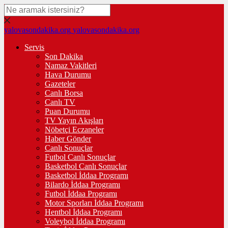
yalovasondakika.org
yalovasondakika.org
Servis
Son Dakika
Namaz Vakitleri
Hava Durumu
Gazeteler
Canlı Borsa
Canlı TV
Puan Durumu
TV Yayın Akışları
Nöbetçi Eczaneler
Haber Gönder
Canlı Sonuçlar
Futbol Canlı Sonuçlar
Basketbol Canlı Sonuçlar
Basketbol İddaa Programı
Bilardo İddaa Programı
Futbol İddaa Programı
Motor Sporları İddaa Programı
Hentbol İddaa Programı
Voleybol İddaa Programı