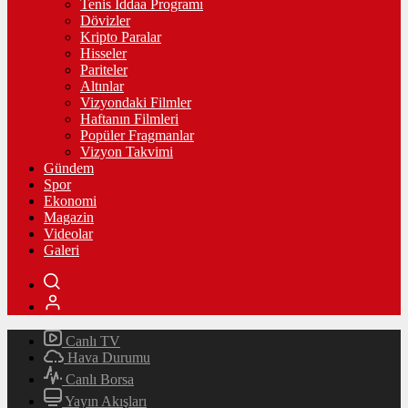
Tenis İddaa Programı
Dövizler
Kripto Paralar
Hisseler
Pariteler
Altınlar
Vizyondaki Filmler
Haftanın Filmleri
Popüler Fragmanlar
Vizyon Takvimi
Gündem
Spor
Ekonomi
Magazin
Videolar
Galeri
Canlı TV
Hava Durumu
Canlı Borsa
Yayın Akışları