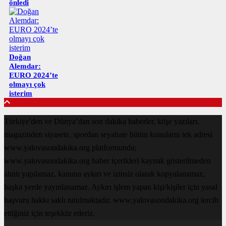
önledi
Doğan
Alemdar:
EURO 2024’te
olmayı çok
isterim
Türkiye'den ve Dünya’dan son dakika haberler, köşe yazıları,
magazinden siyasete, spordan seyahate bütün konuların tek adresi
www.yalovasondakika.org platformunda;
www.yalovasondakika.org haber içerikleri kaynak gösterilmeden
alıntı yapılamaz, kanuna aykırı ve izinsiz olarak kopyalanamaz,
başka yerde yayınlanamaz. Aykırı işlem yapan kişi/kişiler için yasal
başvuru hakkı saklı tutulmaktadır. www.yalovasondakika.org tercih
ettiğiniz için teşekkür ederiz.