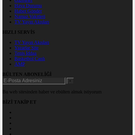
Gazeteler
Hava Durumu
Haber Gönder
Namaz Vakitleri
TV Yayın Akışları
HIZLI SERVİS
TV Yayın Akışları
Yazarlar Site
Tenis İddaa
Basketbol Canlı
AMP
BÜLTEN ABONELİĞİ
+
Bu web sitesinden haber ve ebülten almak istiyorum
BİZİ TAKİP ET