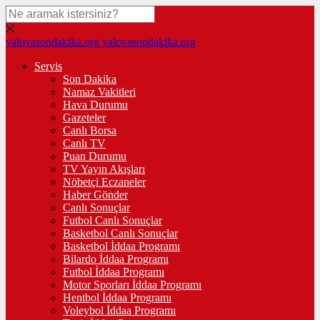
yalovasondakika.org
yalovasondakika.org
Servis
Son Dakika
Namaz Vakitleri
Hava Durumu
Gazeteler
Canlı Borsa
Canlı TV
Puan Durumu
TV Yayın Akışları
Nöbetçi Eczaneler
Haber Gönder
Canlı Sonuçlar
Futbol Canlı Sonuçlar
Basketbol Canlı Sonuçlar
Basketbol İddaa Programı
Bilardo İddaa Programı
Futbol İddaa Programı
Motor Sporları İddaa Programı
Hentbol İddaa Programı
Voleybol İddaa Programı