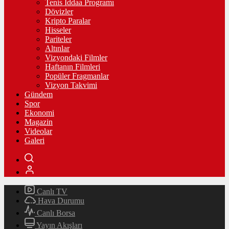
Tenis İddaa Programı
Dövizler
Kripto Paralar
Hisseler
Pariteler
Altınlar
Vizyondaki Filmler
Haftanın Filmleri
Popüler Fragmanlar
Vizyon Takvimi
Gündem
Spor
Ekonomi
Magazin
Videolar
Galeri
Canlı TV
Hava Durumu
Canlı Borsa
Yayın Akışları