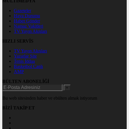
MULTİMEDYA
Gazeteler
Hava Durumu
Haber Gönder
Namaz Vakitleri
TV Yayın Akışları
HIZLI SERVİS
TV Yayın Akışları
Yazarlar Site
Tenis İddaa
Basketbol Canlı
AMP
BÜLTEN ABONELİĞİ
+
Bu web sitesinden haber ve ebülten almak istiyorum
BİZİ TAKİP ET