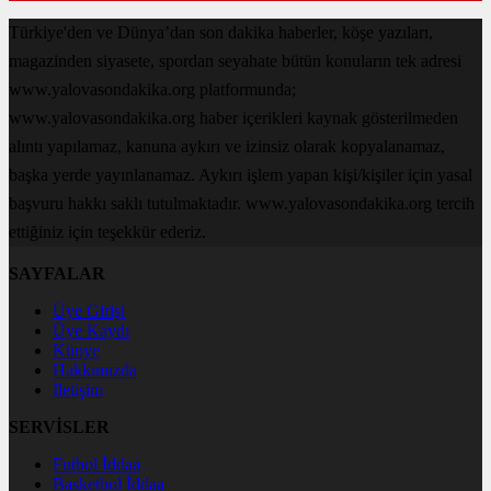
Türkiye'den ve Dünya’dan son dakika haberler, köşe yazıları,
magazinden siyasete, spordan seyahate bütün konuların tek adresi
www.yalovasondakika.org platformunda;
www.yalovasondakika.org haber içerikleri kaynak gösterilmeden
alıntı yapılamaz, kanuna aykırı ve izinsiz olarak kopyalanamaz,
başka yerde yayınlanamaz. Aykırı işlem yapan kişi/kişiler için yasal
başvuru hakkı saklı tutulmaktadır. www.yalovasondakika.org tercih
ettiğiniz için teşekkür ederiz.
SAYFALAR
Üye Girişi
Üye Kaydı
Künye
Hakkımızda
İletişim
SERVİSLER
Futbol İddaa
Basketbol İddaa