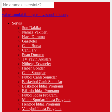
yalovasondakika.org
yalovasondakika.org
Servis
Son Dakika
Namaz Vakitleri
Hava Durumu
Gazeteler
Canlı Borsa
Canlı TV
Puan Durumu
TV Yayın Akışları
Nöbetçi Eczaneler
Haber Gönder
Canlı Sonuçlar
Futbol Canlı Sonuçlar
Basketbol Canlı Sonuçlar
Basketbol İddaa Programı
Bilardo İddaa Programı
Futbol İddaa Programı
Motor Sporları İddaa Programı
Hentbol İddaa Programı
Voleybol İddaa Programı