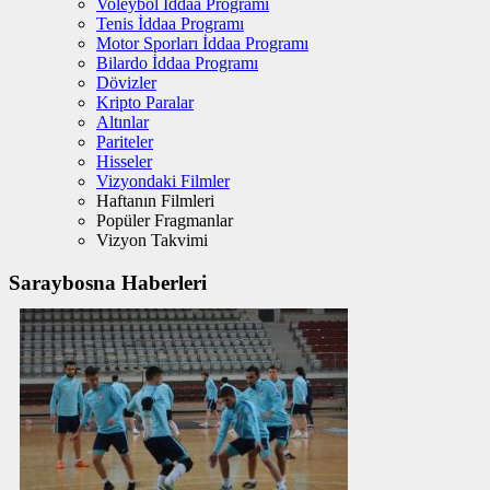
Voleybol İddaa Programı
Tenis İddaa Programı
Motor Sporları İddaa Programı
Bilardo İddaa Programı
Dövizler
Kripto Paralar
Altınlar
Pariteler
Hisseler
Vizyondaki Filmler
Haftanın Filmleri
Popüler Fragmanlar
Vizyon Takvimi
Saraybosna Haberleri