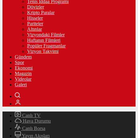
Tenis İddaa Programı
Dövizler
Kripto Paralar
Hisseler
Pariteler
Altınlar
Vizyondaki Filmler
Haftanın Filmleri
Popüler Fragmanlar
Vizyon Takvimi
Gündem
Spor
Ekonomi
Magazin
Videolar
Galeri
Canlı TV
Hava Durumu
Canlı Borsa
Yayın Akışları