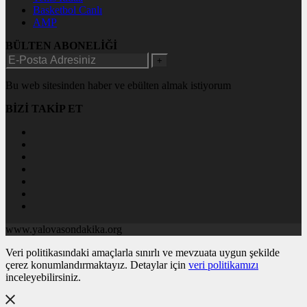
Basketbol Canlı
AMP
BÜLTEN ABONELİĞİ
+
Bu web sitesinden haber ve ebülten almak istiyorum
BİZİ TAKİP ET
www.yalovasondakika.org
Veri politikasındaki amaçlarla sınırlı ve mevzuata uygun şekilde
çerez konumlandırmaktayız. Detaylar için
veri politikamızı
inceleyebilirsiniz.