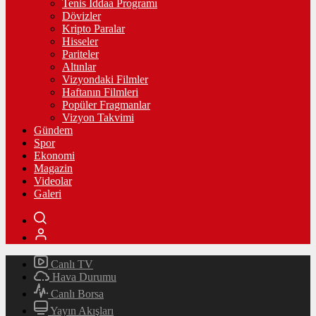
Tenis İddaa Programı
Dövizler
Kripto Paralar
Hisseler
Pariteler
Altınlar
Vizyondaki Filmler
Haftanın Filmleri
Popüler Fragmanlar
Vizyon Takvimi
Gündem
Spor
Ekonomi
Magazin
Videolar
Galeri
Canlı TV
Hava Durumu
Canlı Borsa
Yayın Akışları