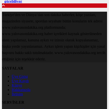
görebiliyor
Türkiye'den ve Dünya’dan son dakika haberler, köşe yazıları,
magazinden siyasete, spordan seyahate bütün konuların tek adresi
www.yalovasondakika.org platformunda;
www.yalovasondakika.org haber içerikleri kaynak gösterilmeden
alıntı yapılamaz, kanuna aykırı ve izinsiz olarak kopyalanamaz,
başka yerde yayınlanamaz. Aykırı işlem yapan kişi/kişiler için yasal
başvuru hakkı saklı tutulmaktadır. www.yalovasondakika.org tercih
ettiğiniz için teşekkür ederiz.
SAYFALAR
Üye Girişi
Üye Kaydı
Künye
Hakkımızda
İletişim
SERVİSLER