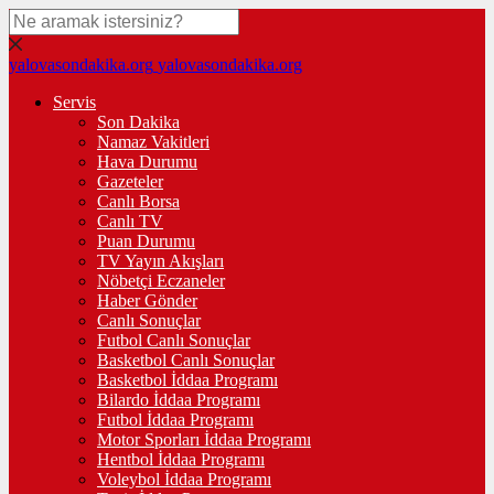
yalovasondakika.org
yalovasondakika.org
Servis
Son Dakika
Namaz Vakitleri
Hava Durumu
Gazeteler
Canlı Borsa
Canlı TV
Puan Durumu
TV Yayın Akışları
Nöbetçi Eczaneler
Haber Gönder
Canlı Sonuçlar
Futbol Canlı Sonuçlar
Basketbol Canlı Sonuçlar
Basketbol İddaa Programı
Bilardo İddaa Programı
Futbol İddaa Programı
Motor Sporları İddaa Programı
Hentbol İddaa Programı
Voleybol İddaa Programı