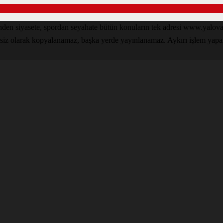
inden siyasete, spordan seyahate bütün konuların tek adresi www.yal
nsiz olarak kopyalanamaz, başka yerde yayınlanamaz. Aykırı işlem yapan k