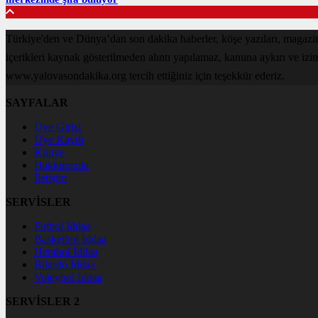
Türkiye'den ve Dünya’dan son dakika haberler, köşe yazıları, magaz
içerikleri kaynak gösterilmeden alıntı yapılamaz, kanuna aykırı ve izi
www.yalovasondakika.org tercih ettiğiniz için teşekkür ederiz.
SAYFALAR
Üye Girişi
Üye Kaydı
Künye
Hakkımızda
İletişim
SERVİSLER
Futbol İddaa
Basketbol İddaa
Hentbol İddaa
Bilardo İddaa
Voleybol İddaa
SERVİSLER 2