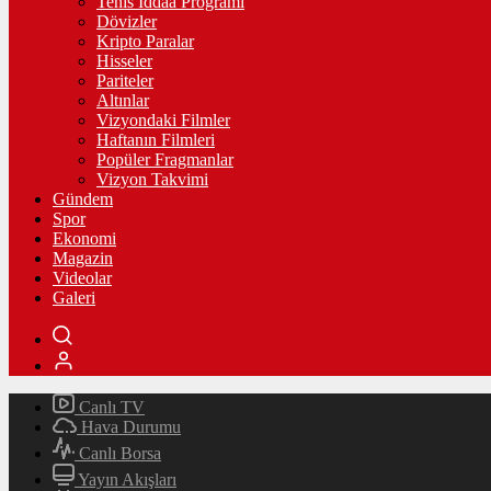
Tenis İddaa Programı
Dövizler
Kripto Paralar
Hisseler
Pariteler
Altınlar
Vizyondaki Filmler
Haftanın Filmleri
Popüler Fragmanlar
Vizyon Takvimi
Gündem
Spor
Ekonomi
Magazin
Videolar
Galeri
Canlı TV
Hava Durumu
Canlı Borsa
Yayın Akışları