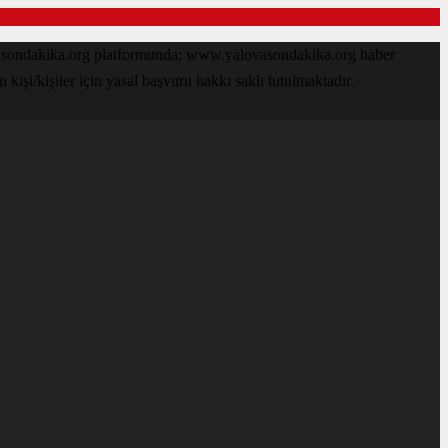
ovasondakika.org platformunda; www.yalovasondakika.org haber
işi/kişiler için yasal başvuru hakkı saklı tutulmaktadır.