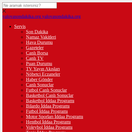
yalovasondakika.org
yalovasondakika.org
Servis
Son Dakika
Namaz Vakitleri
Hava Durumu
Gazeteler
Canlı Borsa
Canlı TV
Puan Durumu
TV Yayın Akışları
Nöbetçi Eczaneler
Haber Gönder
Canlı Sonuçlar
Futbol Canlı Sonuçlar
Basketbol Canlı Sonuçlar
Basketbol İddaa Programı
Bilardo İddaa Programı
Futbol İddaa Programı
Motor Sporları İddaa Programı
Hentbol İddaa Programı
Voleybol İddaa Programı