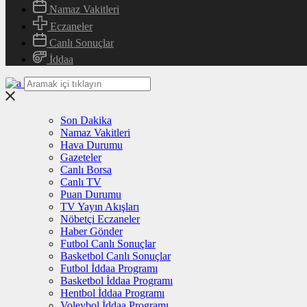
Namaz Vakitleri
Eczaneler
Canlı Sonuçlar
İddaa
Son Dakika
Namaz Vakitleri
Hava Durumu
Gazeteler
Canlı Borsa
Canlı TV
Puan Durumu
TV Yayın Akışları
Nöbetçi Eczaneler
Haber Gönder
Futbol Canlı Sonuçlar
Basketbol Canlı Sonuçlar
Futbol İddaa Programı
Basketbol İddaa Programı
Hentbol İddaa Programı
Voleybol İddaa Programı