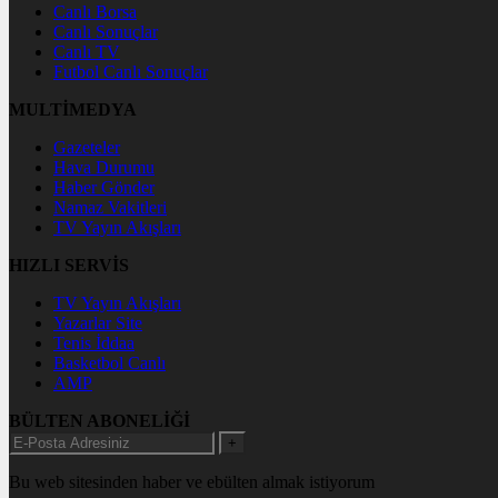
Canlı Borsa
Canlı Sonuçlar
Canlı TV
Futbol Canlı Sonuçlar
MULTİMEDYA
Gazeteler
Hava Durumu
Haber Gönder
Namaz Vakitleri
TV Yayın Akışları
HIZLI SERVİS
TV Yayın Akışları
Yazarlar Site
Tenis İddaa
Basketbol Canlı
AMP
BÜLTEN ABONELİĞİ
+
Bu web sitesinden haber ve ebülten almak istiyorum