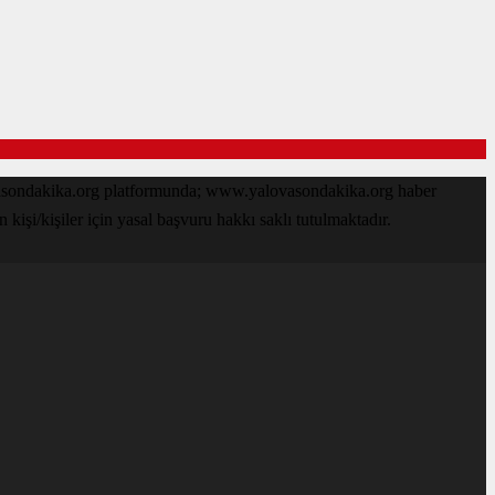
ovasondakika.org platformunda; www.yalovasondakika.org haber
işi/kişiler için yasal başvuru hakkı saklı tutulmaktadır.