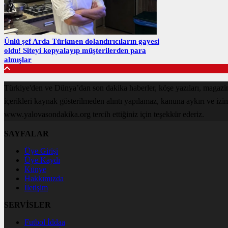
Ünlü şef Arda Türkmen dolandırıcıların gayesi
oldu! Siteyi kopyalayıp müşterilerden para
almışlar
Türkiye'den ve Dünya’dan son dakika haberler, köşe yazıları, magaz
içerikleri kaynak gösterilmeden alıntı yapılamaz, kanuna aykırı ve izi
www.yalovasondakika.org tercih ettiğiniz için teşekkür ederiz.
SAYFALAR
Üye Girişi
Üye Kaydı
Künye
Hakkımızda
İletişim
SERVİSLER
Futbol İddaa