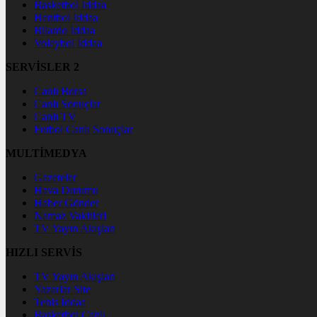
Basketbol İddaa
Hentbol İddaa
Bilardo İddaa
Voleybol İddaa
SERVİSLER 2
Canlı Borsa
Canlı Sonuçlar
Canlı TV
Futbol Canlı Sonuçlar
MULTİMEDYA
Gazeteler
Hava Durumu
Haber Gönder
Namaz Vakitleri
TV Yayın Akışları
HIZLI SERVİS
TV Yayın Akışları
Yazarlar Site
Tenis İddaa
Basketbol Canlı