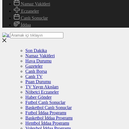
Namaz Vakitleri
Eczaneler
Canlı Sonuçlar
İddaa
Son Dakika
Namaz Vakitleri
Hava Durumu
Gazeteler
Canlı Borsa
Canlı TV
Puan Durumu
TV Yayın Akışları
Nöbetçi Eczaneler
Haber Gönder
Futbol Canlı Sonuçlar
Basketbol Canlı Sonuçlar
Futbol İddaa Programı
Basketbol İddaa Programı
Hentbol İddaa Programı
Voleybol İddaa Programı