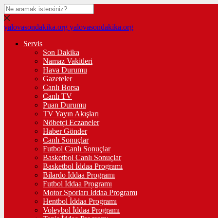
yalovasondakika.org
yalovasondakika.org
Servis
Son Dakika
Namaz Vakitleri
Hava Durumu
Gazeteler
Canlı Borsa
Canlı TV
Puan Durumu
TV Yayın Akışları
Nöbetçi Eczaneler
Haber Gönder
Canlı Sonuçlar
Futbol Canlı Sonuçlar
Basketbol Canlı Sonuçlar
Basketbol İddaa Programı
Bilardo İddaa Programı
Futbol İddaa Programı
Motor Sporları İddaa Programı
Hentbol İddaa Programı
Voleybol İddaa Programı