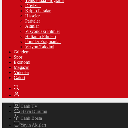
Tenis İddaa Programı
Dövizler
Kripto Paralar
Hisseler
Pariteler
Altınlar
Vizyondaki Filmler
Haftanın Filmleri
Popüler Fragmanlar
Vizyon Takvimi
Gündem
Spor
Ekonomi
Magazin
Videolar
Galeri
Canlı TV
Hava Durumu
Canlı Borsa
Yayın Akışları