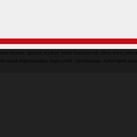
inden siyasete, spordan seyahate bütün konuların tek adresi www.yal
nsiz olarak kopyalanamaz, başka yerde yayınlanamaz. Aykırı işlem yapan k