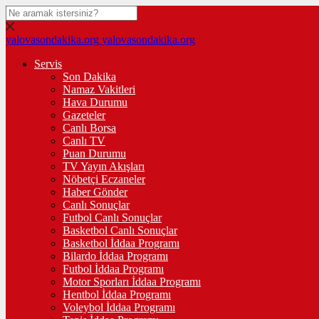
yalovasondakika.org
yalovasondakika.org
Servis
Son Dakika
Namaz Vakitleri
Hava Durumu
Gazeteler
Canlı Borsa
Canlı TV
Puan Durumu
TV Yayın Akışları
Nöbetçi Eczaneler
Haber Gönder
Canlı Sonuçlar
Futbol Canlı Sonuçlar
Basketbol Canlı Sonuçlar
Basketbol İddaa Programı
Bilardo İddaa Programı
Futbol İddaa Programı
Motor Sporları İddaa Programı
Hentbol İddaa Programı
Voleybol İddaa Programı