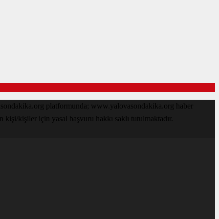
ovasondakika.org platformunda; www.yalovasondakika.org haber
işi/kişiler için yasal başvuru hakkı saklı tutulmaktadır.