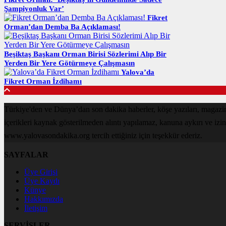
Şampiyonluk Var’
Fikret
Orman’dan Demba Ba Açıklaması!
Beşiktaş Başkanı Orman Birisi Sözlerimi Alıp Bir
Yerden Bir Yere Götürmeye Çalışmasın
Yalova’da
Fikret Orman İzdihamı
Türkiye'den ve Dünya’dan son dakika haberler, köşe yazıları, magaz
içerikleri kaynak gösterilmeden alıntı yapılamaz, kanuna aykırı ve izi
www.yalovasondakika.org tercih ettiğiniz için teşekkür ederiz.
SAYFALAR
Üye Girişi
Üye Kaydı
Künye
Hakkımızda
İletişim
SERVİSLER