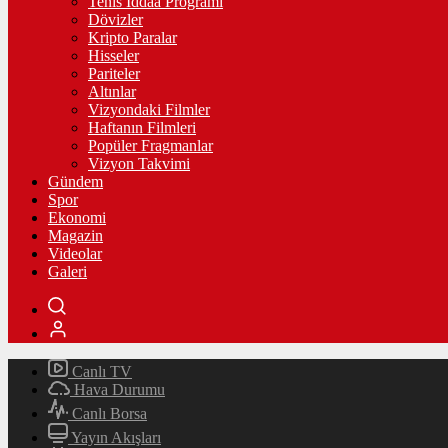
Tenis İddaa Programı
Dövizler
Kripto Paralar
Hisseler
Pariteler
Altınlar
Vizyondaki Filmler
Haftanın Filmleri
Popüler Fragmanlar
Vizyon Takvimi
Gündem
Spor
Ekonomi
Magazin
Videolar
Galeri
Canlı TV
Hava Durumu
Canlı Borsa
Yayın Akışları