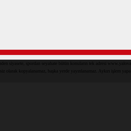
inden siyasete, spordan seyahate bütün konuların tek adresi www.yal
nsiz olarak kopyalanamaz, başka yerde yayınlanamaz. Aykırı işlem yapan k