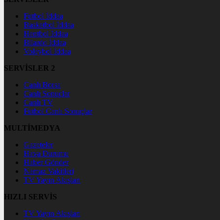
Futbol İddaa
Basketbol İddaa
Hentbol İddaa
Bilardo İddaa
Voleybol İddaa
SERVİSLER 2
Canlı Borsa
Canlı Sonuçlar
Canlı TV
Futbol Canlı Sonuçlar
MULTİMEDYA
Gazeteler
Hava Durumu
Haber Gönder
Namaz Vakitleri
TV Yayın Akışları
HIZLI SERVİS
TV Yayın Akışları