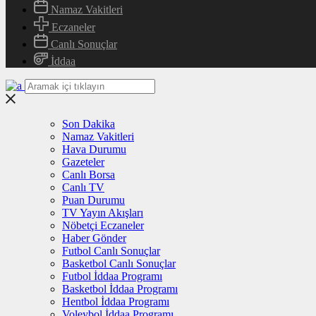
Namaz Vakitleri
Eczaneler
Canlı Sonuçlar
İddaa
Son Dakika
Namaz Vakitleri
Hava Durumu
Gazeteler
Canlı Borsa
Canlı TV
Puan Durumu
TV Yayın Akışları
Nöbetçi Eczaneler
Haber Gönder
Futbol Canlı Sonuçlar
Basketbol Canlı Sonuçlar
Futbol İddaa Programı
Basketbol İddaa Programı
Hentbol İddaa Programı
Voleybol İddaa Programı