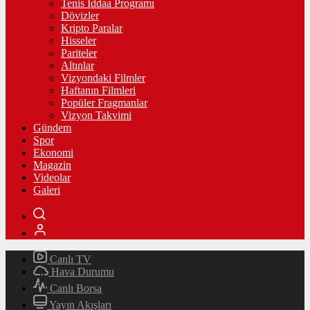
Tenis İddaa Programı
Dövizler
Kripto Paralar
Hisseler
Pariteler
Altınlar
Vizyondaki Filmler
Haftanın Filmleri
Popüler Fragmanlar
Vizyon Takvimi
Gündem
Spor
Ekonomi
Magazin
Videolar
Galeri
Canlı TV
Hava Durumu
Canlı Borsa
Yayın Akışları