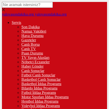
yalovasondakika.org
yalovasondakika.org
Servis
Son Dakika
Namaz Vakitleri
Hava Durumu
Gazeteler
Canlı Borsa
Canlı TV
Puan Durumu
TV Yayın Akışları
Nöbetçi Eczaneler
Haber Gönder
Canlı Sonuçlar
Futbol Canlı Sonuçlar
Basketbol Canlı Sonuçlar
Basketbol İddaa Programı
Bilardo İddaa Programı
Futbol İddaa Programı
Motor Sporları İddaa Programı
Hentbol İddaa Programı
Voleybol İddaa Programı