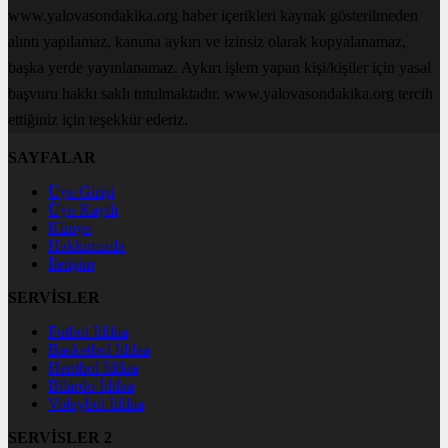
www.yalovasondakika.org haber içerikleri kaynak gösterilmeden
alıntı yapılamaz, kanuna aykırı ve izinsiz olarak kopyalanamaz,
başka yerde yayınlanamaz. Aykırı işlem yapan kişi/kişiler için yasal
başvuru hakkı saklı tutulmaktadır. www.yalovasondakika.org tercih
ettiğiniz için teşekkür ederiz.
SAYFALAR
Üye Girişi
Üye Kaydı
Künye
Hakkımızda
İletişim
SERVİSLER
Futbol İddaa
Basketbol İddaa
Hentbol İddaa
Bilardo İddaa
Voleybol İddaa
SERVİSLER 2