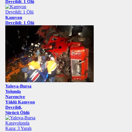
Devrildi: 1 Ölü
Kamyon
Devrildi: 1 Ölü
Yalova-Bursa
Yolunda
Narenciye
Yüklü Kamyon
Devrildi,
Sürücü Öldü