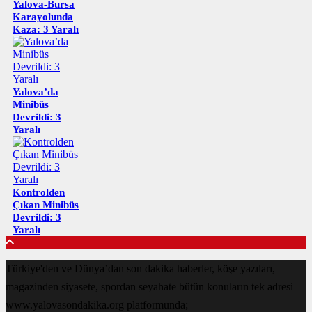
Yalova-Bursa
Karayolunda
Kaza: 3 Yaralı
Yalova’da
Minibüs
Devrildi: 3
Yaralı
Kontrolden
Çıkan Minibüs
Devrildi: 3
Yaralı
Türkiye'den ve Dünya’dan son dakika haberler, köşe yazıları,
magazinden siyasete, spordan seyahate bütün konuların tek adresi
www.yalovasondakika.org platformunda;