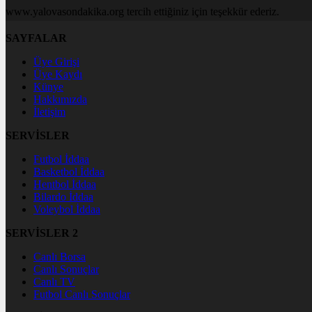
www.yalovasondakika.org tercih ettiğiniz için teşekkür ederiz.
SAYFALAR
Üye Girişi
Üye Kaydı
Künye
Hakkımızda
İletişim
SERVİSLER
Futbol İddaa
Basketbol İddaa
Hentbol İddaa
Bilardo İddaa
Voleybol İddaa
SERVİSLER 2
Canlı Borsa
Canlı Sonuçlar
Canlı TV
Futbol Canlı Sonuçlar