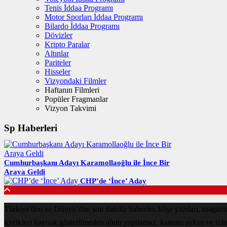
Tenis İddaa Programı
Motor Sporları İddaa Programı
Bilardo İddaa Programı
Dövizler
Kripto Paralar
Altınlar
Pariteler
Hisseler
Vizyondaki Filmler
Haftanın Filmleri
Popüler Fragmanlar
Vizyon Takvimi
Sp Haberleri
Cumhurbaşkanı Adayı Karamollaoğlu ile İnce Bir
Araya Geldi
CHP’de ‘İnce’ Aday
Türkiye'den ve Dünya’dan son dakika haberler, köşe yazıları, magaz
içerikleri kaynak gösterilmeden alıntı yapılamaz, kanuna aykırı ve izi