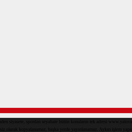
inden siyasete, spordan seyahate bütün konuların tek adresi www.yal
nsiz olarak kopyalanamaz, başka yerde yayınlanamaz. Aykırı işlem yapan k