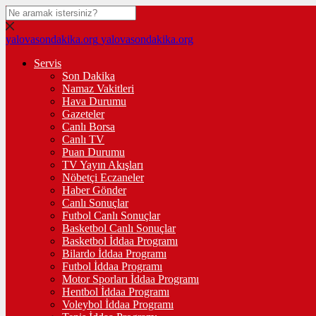
yalovasondakika.org
yalovasondakika.org
Servis
Son Dakika
Namaz Vakitleri
Hava Durumu
Gazeteler
Canlı Borsa
Canlı TV
Puan Durumu
TV Yayın Akışları
Nöbetçi Eczaneler
Haber Gönder
Canlı Sonuçlar
Futbol Canlı Sonuçlar
Basketbol Canlı Sonuçlar
Basketbol İddaa Programı
Bilardo İddaa Programı
Futbol İddaa Programı
Motor Sporları İddaa Programı
Hentbol İddaa Programı
Voleybol İddaa Programı