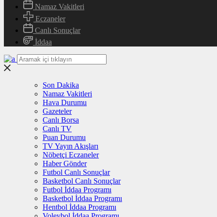
Namaz Vakitleri
Eczaneler
Canlı Sonuçlar
İddaa
Son Dakika
Namaz Vakitleri
Hava Durumu
Gazeteler
Canlı Borsa
Canlı TV
Puan Durumu
TV Yayın Akışları
Nöbetçi Eczaneler
Haber Gönder
Futbol Canlı Sonuçlar
Basketbol Canlı Sonuçlar
Futbol İddaa Programı
Basketbol İddaa Programı
Hentbol İddaa Programı
Voleybol İddaa Programı