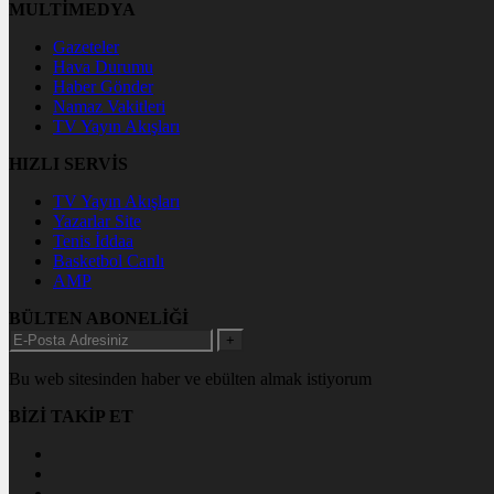
MULTİMEDYA
Gazeteler
Hava Durumu
Haber Gönder
Namaz Vakitleri
TV Yayın Akışları
HIZLI SERVİS
TV Yayın Akışları
Yazarlar Site
Tenis İddaa
Basketbol Canlı
AMP
BÜLTEN ABONELİĞİ
+
Bu web sitesinden haber ve ebülten almak istiyorum
BİZİ TAKİP ET