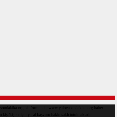
ovasondakika.org platformunda; www.yalovasondakika.org haber
işi/kişiler için yasal başvuru hakkı saklı tutulmaktadır.