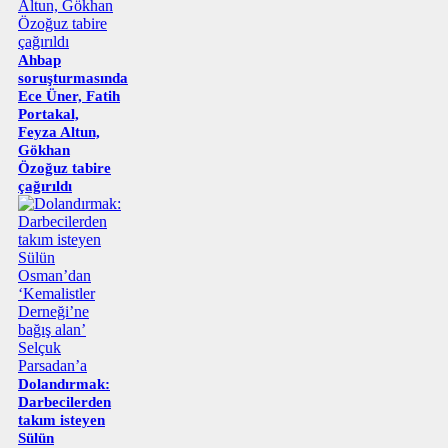
Ahbap
soruşturmasında
Ece Üner, Fatih
Portakal,
Feyza Altun,
Gökhan
Özoğuz tabire
çağırıldı
Dolandırmak:
Darbecilerden
takım isteyen
Sülün