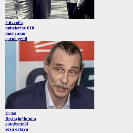
Güvenlik
ünitelerine 610
bine yakın
çocuk geldi
Erdal
Beşikçioğlu’nun
emniyetteki
sözü ortaya