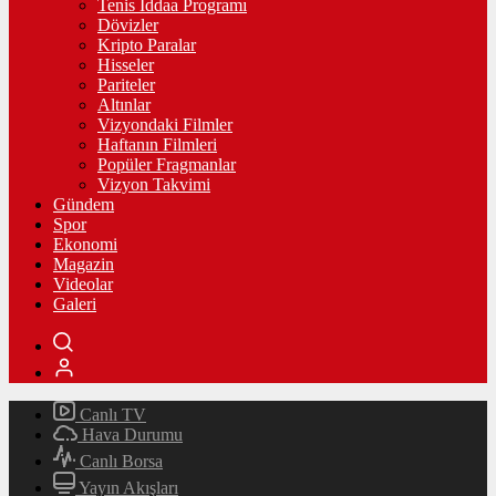
Tenis İddaa Programı
Dövizler
Kripto Paralar
Hisseler
Pariteler
Altınlar
Vizyondaki Filmler
Haftanın Filmleri
Popüler Fragmanlar
Vizyon Takvimi
Gündem
Spor
Ekonomi
Magazin
Videolar
Galeri
Canlı TV
Hava Durumu
Canlı Borsa
Yayın Akışları