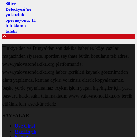
Silivri
Belediyesi’ne
yolsuzluk
operasyonu: 11
tutuklama
talebi
Türkiye'den ve Dünya’dan son dakika haberler, köşe yazıları,
magazinden siyasete, spordan seyahate bütün konuların tek adresi
www.yalovasondakika.org platformunda;
www.yalovasondakika.org haber içerikleri kaynak gösterilmeden
alıntı yapılamaz, kanuna aykırı ve izinsiz olarak kopyalanamaz,
başka yerde yayınlanamaz. Aykırı işlem yapan kişi/kişiler için yasal
başvuru hakkı saklı tutulmaktadır. www.yalovasondakika.org tercih
ettiğiniz için teşekkür ederiz.
SAYFALAR
Üye Girişi
Üye Kaydı
Künye