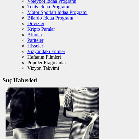
Voleybol İddaa Programı
Tenis İddaa Programı
Motor Sporları İddaa Programı
Bilardo İddaa Programı
Dövizler
Kripto Paralar
Altınlar
Pariteler
Hisseler
Vizyondaki Filmler
Haftanın Filmleri
Popüler Fragmanlar
Vizyon Takvimi
Suç Haberleri