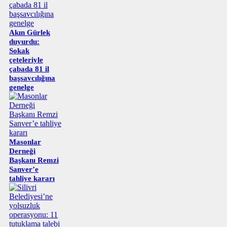
Akın Gürlek
duyurdu:
Sokak
çeteleriyle
çabada 81 il
başsavcılığına
genelge
Masonlar
Derneği
Başkanı Remzi
Sanver’e
tahliye kararı