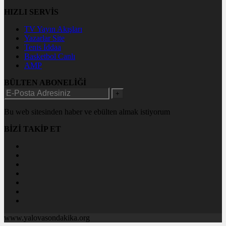
HIZLI SERVİS
TV Yayın Akışları
Yazarlar Site
Tenis İddaa
Basketbol Canlı
AMP
BÜLTEN ABONELİĞİ
+
Bu web sitesinden haber ve ebülten almak istiyorum
BİZİ TAKİP ET
www.yalovasondakika.org