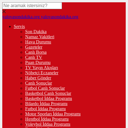
yalovasondakika.org
yalovasondakika.org
Servis
Son Dakika
Namaz Vakitleri
Hava Durumu
Gazeteler
Canlı Borsa
Canlı TV
Puan Durumu
TV Yayın Akışları
Nöbetçi Eczaneler
Haber Gönder
Canlı Sonuçlar
Futbol Canlı Sonuçlar
Basketbol Canlı Sonuçlar
Basketbol İddaa Programı
Bilardo İddaa Programı
Futbol İddaa Programı
Motor Sporları İddaa Programı
Hentbol İddaa Programı
Voleybol İddaa Programı