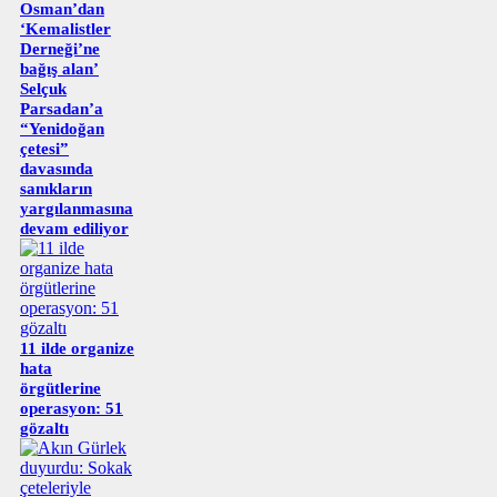
Osman’dan
‘Kemalistler
Derneği’ne
bağış alan’
Selçuk
Parsadan’a
“Yenidoğan
çetesi”
davasında
sanıkların
yargılanmasına
devam ediliyor
11 ilde organize
hata
örgütlerine
operasyon: 51
gözaltı