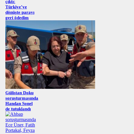
çıktı:
Türkiye’ye
dönüşte parayı
geri ödedim
Gülistan Doku
soruşturmasında
Handan Sonel
de tutuklandı