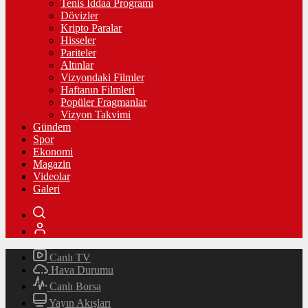
Tenis İddaa Programı
Dövizler
Kripto Paralar
Hisseler
Pariteler
Altınlar
Vizyondaki Filmler
Haftanın Filmleri
Popüler Fragmanlar
Vizyon Takvimi
Gündem
Spor
Ekonomi
Magazin
Videolar
Galeri
Canlı TV
Hava Durumu
Canlı Borsa
Yayın Akışları