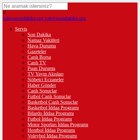
yalovasondakika.org
yalovasondakika.org
Servis
Son Dakika
Namaz Vakitleri
Hava Durumu
Gazeteler
Canlı Borsa
Canlı TV
Puan Durumu
TV Yayın Akışları
Nöbetçi Eczaneler
Haber Gönder
Canlı Sonuçlar
Futbol Canlı Sonuçlar
Basketbol Canlı Sonuçlar
Basketbol İddaa Programı
Bilardo İddaa Programı
Futbol İddaa Programı
Motor Sporları İddaa Programı
Hentbol İddaa Programı
Voleybol İddaa Programı