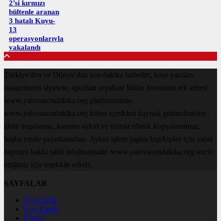
2’si kırmızı
bültenle aranan
3 hatalı Kuyu-
13
operasyonlarıyla
yakalandı
Türkiye'den ve Dünya’dan son dakika haberler, köşe yazıları,
magazinden siyasete, spordan seyahate bütün konuların tek adresi
www.yalovasondakika.org platformunda;
www.yalovasondakika.org haber içerikleri kaynak gösterilmeden
alıntı yapılamaz, kanuna aykırı ve izinsiz olarak kopyalanamaz,
başka yerde yayınlanamaz. Aykırı işlem yapan kişi/kişiler için yasal
başvuru hakkı saklı tutulmaktadır. www.yalovasondakika.org tercih
ettiğiniz için teşekkür ederiz.
SAYFALAR
Üye Girişi
Üye Kaydı
Künye