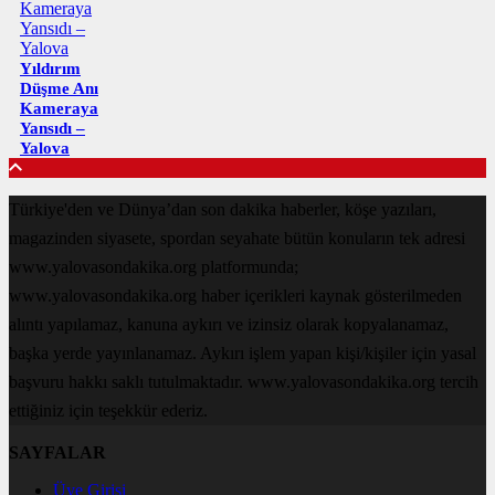
Yıldırım
Düşme Anı
Kameraya
Yansıdı –
Yalova
Türkiye'den ve Dünya’dan son dakika haberler, köşe yazıları,
magazinden siyasete, spordan seyahate bütün konuların tek adresi
www.yalovasondakika.org platformunda;
www.yalovasondakika.org haber içerikleri kaynak gösterilmeden
alıntı yapılamaz, kanuna aykırı ve izinsiz olarak kopyalanamaz,
başka yerde yayınlanamaz. Aykırı işlem yapan kişi/kişiler için yasal
başvuru hakkı saklı tutulmaktadır. www.yalovasondakika.org tercih
ettiğiniz için teşekkür ederiz.
SAYFALAR
Üye Girişi