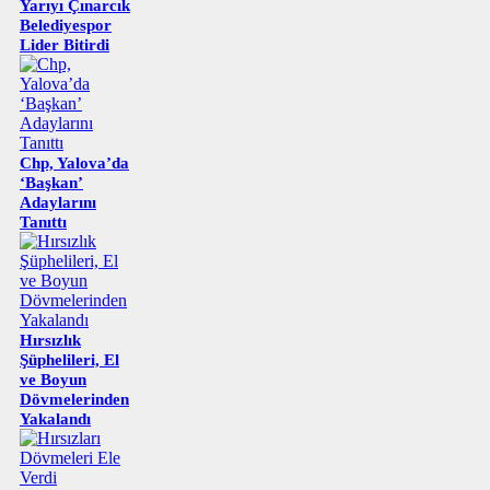
Yarıyı Çınarcık
Belediyespor
Lider Bitirdi
Chp, Yalova’da
‘Başkan’
Adaylarını
Tanıttı
Hırsızlık
Şüphelileri, El
ve Boyun
Dövmelerinden
Yakalandı