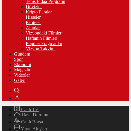
Tenis İddaa Programı
Dövizler
Kripto Paralar
Hisseler
Pariteler
Altınlar
Vizyondaki Filmler
Haftanın Filmleri
Popüler Fragmanlar
Vizyon Takvimi
Gündem
Spor
Ekonomi
Magazin
Videolar
Galeri
Canlı TV
Hava Durumu
Canlı Borsa
Yayın Akışları