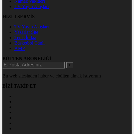
Namaz Vakitleri
TV Yayın Akışları
HIZLI SERVİS
TV Yayın Akışları
Yazarlar Site
Tenis İddaa
Basketbol Canlı
AMP
BÜLTEN ABONELİĞİ
+
Bu web sitesinden haber ve ebülten almak istiyorum
BİZİ TAKİP ET