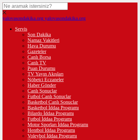
yalovasondakika.org
yalovasondakika.org
Servis
Son Dakika
Namaz Vakitleri
Hava Durumu
Gazeteler
Canlı Borsa
Canlı TV
Puan Durumu
TV Yayın Akışları
Nöbetçi Eczaneler
Haber Gönder
Canlı Sonuçlar
Futbol Canlı Sonuçlar
Basketbol Canlı Sonuçlar
Basketbol İddaa Programı
Bilardo İddaa Programı
Futbol İddaa Programı
Motor Sporları İddaa Programı
Hentbol İddaa Programı
Voleybol İddaa Programı