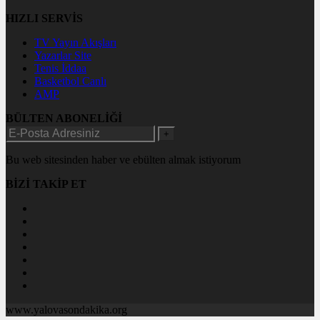
HIZLI SERVİS
TV Yayın Akışları
Yazarlar Site
Tenis İddaa
Basketbol Canlı
AMP
BÜLTEN ABONELİĞİ
+
Bu web sitesinden haber ve ebülten almak istiyorum
BİZİ TAKİP ET
www.yalovasondakika.org