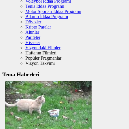
Voleybol İddaa Programı
Tenis İddaa Programı
Motor Sporları İddaa Programı
Bilardo İddaa Programı
Dövizler
Kripto Paralar
Altınlar
Pariteler
Hisseler
Vizyondaki Filmler
Haftanın Filmleri
Popüler Fragmanlar
Vizyon Takvimi
Tema Haberleri