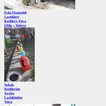
Eski Otomobil
Lastikleri
Kedilere Yuva
Oldu – Yalova
Sokak
Kedilerine
Araba
Lastiğinden
Yuva