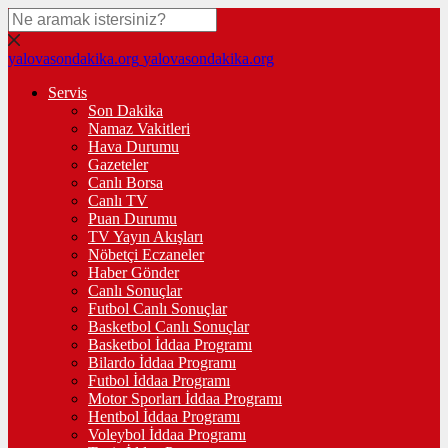
yalovasondakika.org
yalovasondakika.org
Servis
Son Dakika
Namaz Vakitleri
Hava Durumu
Gazeteler
Canlı Borsa
Canlı TV
Puan Durumu
TV Yayın Akışları
Nöbetçi Eczaneler
Haber Gönder
Canlı Sonuçlar
Futbol Canlı Sonuçlar
Basketbol Canlı Sonuçlar
Basketbol İddaa Programı
Bilardo İddaa Programı
Futbol İddaa Programı
Motor Sporları İddaa Programı
Hentbol İddaa Programı
Voleybol İddaa Programı