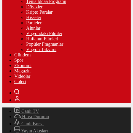
Tenis İddaa Programı
Dövizler
Kripto Paralar
Hisseler
Pariteler
Altınlar
Vizyondaki Filmler
Haftanın Filmleri
Popüler Fragmanlar
Vizyon Takvimi
Gündem
Spor
Ekonomi
Magazin
Videolar
Galeri
Canlı TV
Hava Durumu
Canlı Borsa
Yayın Akışları