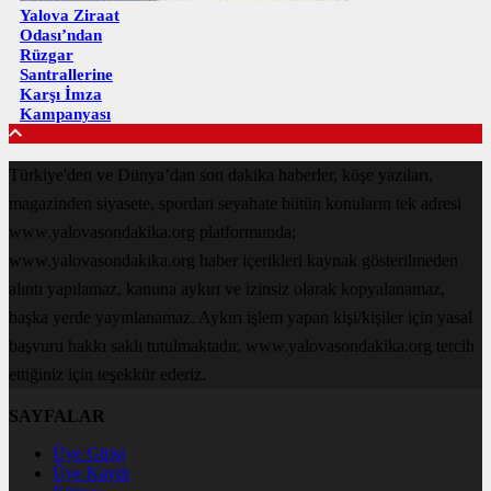
Yalova Ziraat
Odası’ndan
Rüzgar
Santrallerine
Karşı İmza
Kampanyası
Türkiye'den ve Dünya’dan son dakika haberler, köşe yazıları,
magazinden siyasete, spordan seyahate bütün konuların tek adresi
www.yalovasondakika.org platformunda;
www.yalovasondakika.org haber içerikleri kaynak gösterilmeden
alıntı yapılamaz, kanuna aykırı ve izinsiz olarak kopyalanamaz,
başka yerde yayınlanamaz. Aykırı işlem yapan kişi/kişiler için yasal
başvuru hakkı saklı tutulmaktadır. www.yalovasondakika.org tercih
ettiğiniz için teşekkür ederiz.
SAYFALAR
Üye Girişi
Üye Kaydı