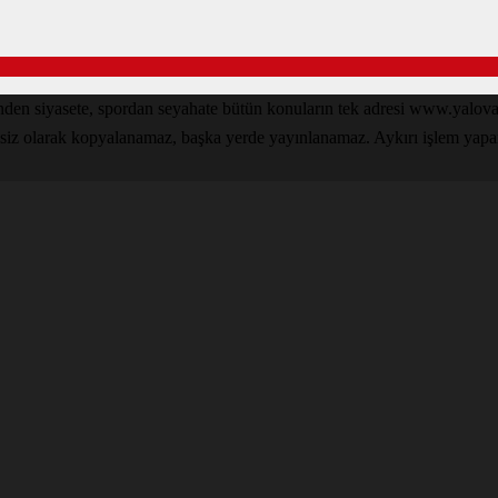
inden siyasete, spordan seyahate bütün konuların tek adresi www.yal
nsiz olarak kopyalanamaz, başka yerde yayınlanamaz. Aykırı işlem yapan k