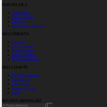
SERVİSLER 2
Canlı Borsa
Canlı Sonuçlar
Canlı TV
Futbol Canlı Sonuçlar
MULTİMEDYA
Gazeteler
Hava Durumu
Haber Gönder
Namaz Vakitleri
TV Yayın Akışları
HIZLI SERVİS
TV Yayın Akışları
Yazarlar Site
Tenis İddaa
Basketbol Canlı
AMP
BÜLTEN ABONELİĞİ
+