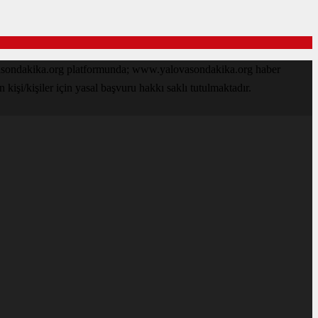
ovasondakika.org platformunda; www.yalovasondakika.org haber
işi/kişiler için yasal başvuru hakkı saklı tutulmaktadır.