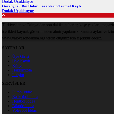
Geceliği 25 Bin Dolar…arapların Termal Keyfi
Dudak Uçuklatıyor
Türkiye'den ve Dünya’dan son dakika haberler, köşe yazıları, magaz
içerikleri kaynak gösterilmeden alıntı yapılamaz, kanuna aykırı ve izi
www.yalovasondakika.org tercih ettiğiniz için teşekkür ederiz.
SAYFALAR
Üye Girişi
Üye Kaydı
Künye
Hakkımızda
İletişim
SERVİSLER
Futbol İddaa
Basketbol İddaa
Hentbol İddaa
Bilardo İddaa
Voleybol İddaa