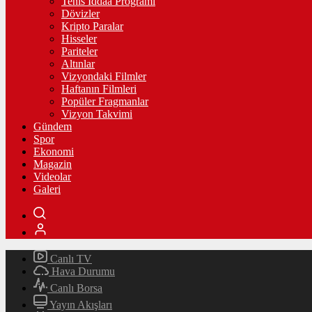
Tenis İddaa Programı
Dövizler
Kripto Paralar
Hisseler
Pariteler
Altınlar
Vizyondaki Filmler
Haftanın Filmleri
Popüler Fragmanlar
Vizyon Takvimi
Gündem
Spor
Ekonomi
Magazin
Videolar
Galeri
Canlı TV
Hava Durumu
Canlı Borsa
Yayın Akışları