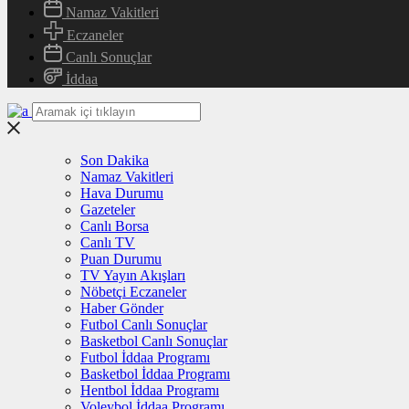
Namaz Vakitleri
Eczaneler
Canlı Sonuçlar
İddaa
Son Dakika
Namaz Vakitleri
Hava Durumu
Gazeteler
Canlı Borsa
Canlı TV
Puan Durumu
TV Yayın Akışları
Nöbetçi Eczaneler
Haber Gönder
Futbol Canlı Sonuçlar
Basketbol Canlı Sonuçlar
Futbol İddaa Programı
Basketbol İddaa Programı
Hentbol İddaa Programı
Voleybol İddaa Programı