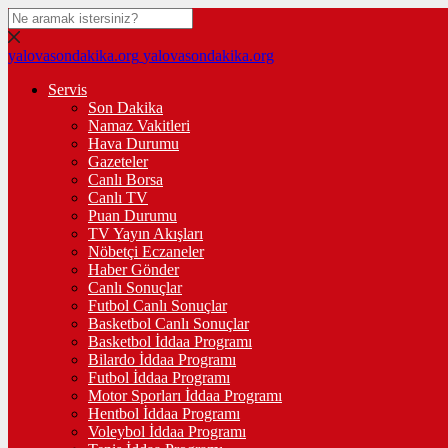
yalovasondakika.org
yalovasondakika.org
Servis
Son Dakika
Namaz Vakitleri
Hava Durumu
Gazeteler
Canlı Borsa
Canlı TV
Puan Durumu
TV Yayın Akışları
Nöbetçi Eczaneler
Haber Gönder
Canlı Sonuçlar
Futbol Canlı Sonuçlar
Basketbol Canlı Sonuçlar
Basketbol İddaa Programı
Bilardo İddaa Programı
Futbol İddaa Programı
Motor Sporları İddaa Programı
Hentbol İddaa Programı
Voleybol İddaa Programı