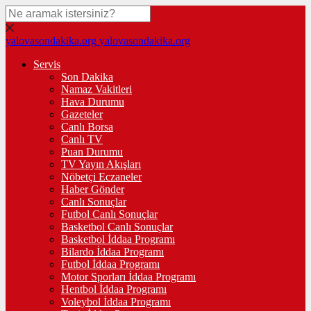
yalovasondakika.org
yalovasondakika.org
Servis
Son Dakika
Namaz Vakitleri
Hava Durumu
Gazeteler
Canlı Borsa
Canlı TV
Puan Durumu
TV Yayın Akışları
Nöbetçi Eczaneler
Haber Gönder
Canlı Sonuçlar
Futbol Canlı Sonuçlar
Basketbol Canlı Sonuçlar
Basketbol İddaa Programı
Bilardo İddaa Programı
Futbol İddaa Programı
Motor Sporları İddaa Programı
Hentbol İddaa Programı
Voleybol İddaa Programı