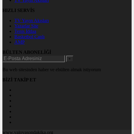
TV Yayın Akışları
HIZLI SERVİS
TV Yayın Akışları
Yazarlar Site
Tenis İddaa
Basketbol Canlı
AMP
BÜLTEN ABONELİĞİ
+
Bu web sitesinden haber ve ebülten almak istiyorum
BİZİ TAKİP ET
www.yalovasondakika.org