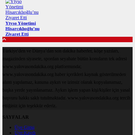
Ytyso Yönetimi
Hisarcıklıoğlu’nu
Ziyaret Etti
Türkiye'den ve Dünya’dan son dakika haberler, köşe yazıları,
magazinden siyasete, spordan seyahate bütün konuların tek adresi
www.yalovasondakika.org platformunda;
www.yalovasondakika.org haber içerikleri kaynak gösterilmeden
alıntı yapılamaz, kanuna aykırı ve izinsiz olarak kopyalanamaz,
başka yerde yayınlanamaz. Aykırı işlem yapan kişi/kişiler için yasal
başvuru hakkı saklı tutulmaktadır. www.yalovasondakika.org tercih
ettiğiniz için teşekkür ederiz.
SAYFALAR
Üye Girişi
Üye Kaydı