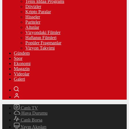
Tenis İddaa Programı
Dövizler
Kripto Paralar
Hisseler
Pariteler
Altınlar
Vizyondaki Filmler
Haftanın Filmleri
Popüler Fragmanlar
Vizyon Takvimi
Gündem
Spor
Ekonomi
Magazin
Videolar
Galeri
Canlı TV
Hava Durumu
Canlı Borsa
Yayın Akışları