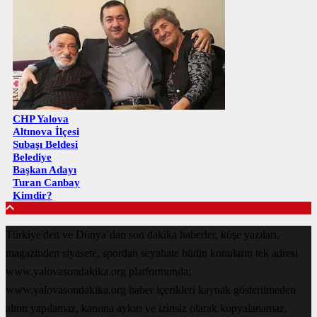
CHP Yalova
Altınova İlçesi
Subaşı Beldesi
Belediye
Başkan Adayı
Turan Canbay
Kimdir?
Türkiye'den ve Dünya’dan son dakika haberler, köşe yazıları,
magazinden siyasete, spordan seyahate bütün konuların tek adresi
www.yalovasondakika.org platformunda;
www.yalovasondakika.org haber içerikleri kaynak gösterilmeden
alıntı yapılamaz, kanuna aykırı ve izinsiz olarak kopyalanamaz,