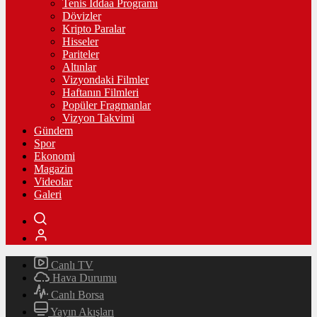
Tenis İddaa Programı
Dövizler
Kripto Paralar
Hisseler
Pariteler
Altınlar
Vizyondaki Filmler
Haftanın Filmleri
Popüler Fragmanlar
Vizyon Takvimi
Gündem
Spor
Ekonomi
Magazin
Videolar
Galeri
Canlı TV
Hava Durumu
Canlı Borsa
Yayın Akışları