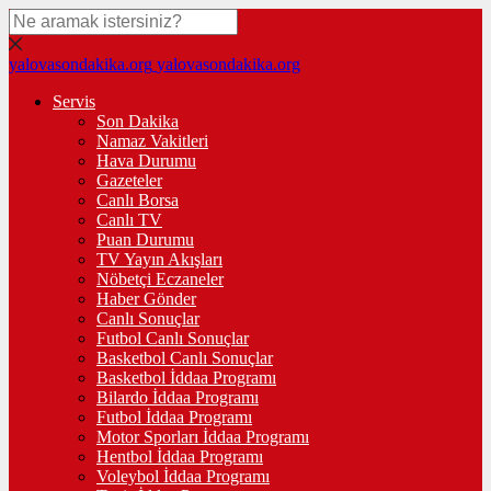
yalovasondakika.org
yalovasondakika.org
Servis
Son Dakika
Namaz Vakitleri
Hava Durumu
Gazeteler
Canlı Borsa
Canlı TV
Puan Durumu
TV Yayın Akışları
Nöbetçi Eczaneler
Haber Gönder
Canlı Sonuçlar
Futbol Canlı Sonuçlar
Basketbol Canlı Sonuçlar
Basketbol İddaa Programı
Bilardo İddaa Programı
Futbol İddaa Programı
Motor Sporları İddaa Programı
Hentbol İddaa Programı
Voleybol İddaa Programı