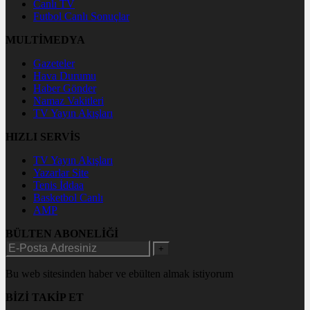
Canlı TV
Futbol Canlı Sonuçlar
MULTİMEDYA
Gazeteler
Hava Durumu
Haber Gönder
Namaz Vakitleri
TV Yayın Akışları
HIZLI SERVİS
TV Yayın Akışları
Yazarlar Site
Tenis İddaa
Basketbol Canlı
AMP
BÜLTEN ABONELİĞİ
+
Bu web sitesinden haber ve ebülten almak istiyorum
BİZİ TAKİP ET