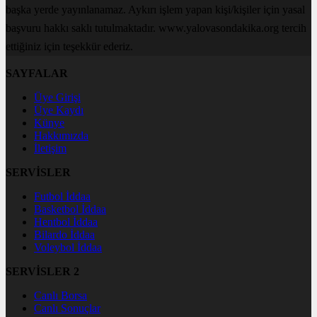
başka yerde yayınlanamaz. Aykırı işlem yapan kişi/kişiler için yasal
başvuru hakkı saklı tutulmaktadır. www.yalovasondakika.org tercih
ettiğiniz için teşekkür ederiz.
SAYFALAR
Üye Girişi
Üye Kaydı
Künye
Hakkımızda
İletişim
SERVİSLER
Futbol İddaa
Basketbol İddaa
Hentbol İddaa
Bilardo İddaa
Voleybol İddaa
SERVİSLER 2
Canlı Borsa
Canlı Sonuçlar