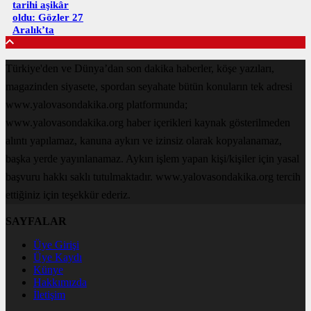
tarihi aşikâr
oldu: Gözler 27
Aralık’ta
Türkiye'den ve Dünya’dan son dakika haberler, köşe yazıları,
magazinden siyasete, spordan seyahate bütün konuların tek adresi
www.yalovasondakika.org platformunda;
www.yalovasondakika.org haber içerikleri kaynak gösterilmeden
alıntı yapılamaz, kanuna aykırı ve izinsiz olarak kopyalanamaz,
başka yerde yayınlanamaz. Aykırı işlem yapan kişi/kişiler için yasal
başvuru hakkı saklı tutulmaktadır. www.yalovasondakika.org tercih
ettiğiniz için teşekkür ederiz.
SAYFALAR
Üye Girişi
Üye Kaydı
Künye
Hakkımızda
İletişim