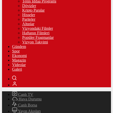
Tenis İddaa Programı
Dövizler
Kripto Paralar
Hisseler
Pariteler
Altınlar
Vizyondaki Filmler
Haftanın Filmleri
Popüler Fragmanlar
Vizyon Takvimi
Gündem
Spor
Ekonomi
Magazin
Videolar
Galeri
Canlı TV
Hava Durumu
Canlı Borsa
Yayın Akışları