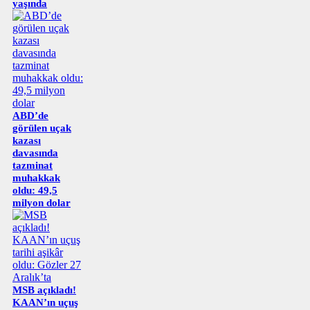
yaşında
ABD’de
görülen uçak
kazası
davasında
tazminat
muhakkak
oldu: 49,5
milyon dolar
MSB açıkladı!
KAAN’ın uçuş