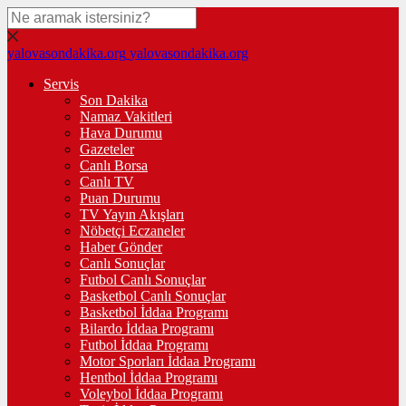
yalovasondakika.org
yalovasondakika.org
Servis
Son Dakika
Namaz Vakitleri
Hava Durumu
Gazeteler
Canlı Borsa
Canlı TV
Puan Durumu
TV Yayın Akışları
Nöbetçi Eczaneler
Haber Gönder
Canlı Sonuçlar
Futbol Canlı Sonuçlar
Basketbol Canlı Sonuçlar
Basketbol İddaa Programı
Bilardo İddaa Programı
Futbol İddaa Programı
Motor Sporları İddaa Programı
Hentbol İddaa Programı
Voleybol İddaa Programı