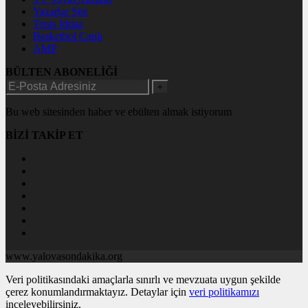
Yazarlar Site
Tenis İddaa
Basketbol Canlı
AMP
BÜLTEN ABONELİĞİ
+
Bu web sitesinden haber ve ebülten almak istiyorum
BİZİ TAKİP ET
www.yalovasondakika.org
Veri politikasındaki amaçlarla sınırlı ve mevzuata uygun şekilde
çerez konumlandırmaktayız. Detaylar için
veri politikamızı
inceleyebilirsiniz.