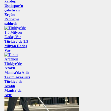
kardeşi
Uşakspor’u
çalıştıran
Ergün
Penbe’ye
saldırdı
Türkiye’de 1.5
Milyon Dadaş
Var
Tarım Arazileri
Türkiye’de
Azaldı
Manisa’da
Arttı