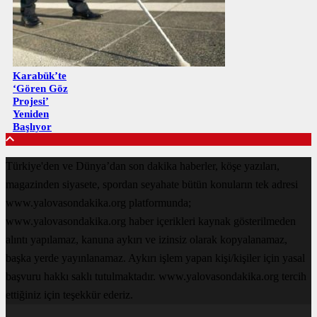
Karabük’te
‘Gören Göz
Projesi’
Yeniden
Başlıyor
Türkiye'den ve Dünya’dan son dakika haberler, köşe yazıları,
magazinden siyasete, spordan seyahate bütün konuların tek adresi
www.yalovasondakika.org platformunda;
www.yalovasondakika.org haber içerikleri kaynak gösterilmeden
alıntı yapılamaz, kanuna aykırı ve izinsiz olarak kopyalanamaz,
başka yerde yayınlanamaz. Aykırı işlem yapan kişi/kişiler için yasal
başvuru hakkı saklı tutulmaktadır. www.yalovasondakika.org tercih
ettiğiniz için teşekkür ederiz.