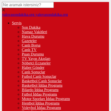
yalovasondakika.org
yalovasondakika.org
Servis
Son Dakika
Namaz Vakitleri
Hava Durumu
Gazeteler
Canlı Borsa
Canlı TV
Puan Durumu
TV Yayın Akışları
Nöbetçi Eczaneler
Haber Gönder
Canlı Sonuçlar
Futbol Canlı Sonuçlar
Basketbol Canlı Sonuçlar
Basketbol İddaa Programı
Bilardo İddaa Programı
Futbol İddaa Programı
Motor Sporları İddaa Programı
Hentbol İddaa Programı
Voleybol İddaa Programı