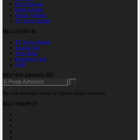
Hava Durumu
Haber Gönder
Namaz Vakitleri
TV Yayın Akışları
HIZLI SERVİS
TV Yayın Akışları
Yazarlar Site
Tenis İddaa
Basketbol Canlı
AMP
BÜLTEN ABONELİĞİ
+
Bu web sitesinden haber ve ebülten almak istiyorum
BİZİ TAKİP ET