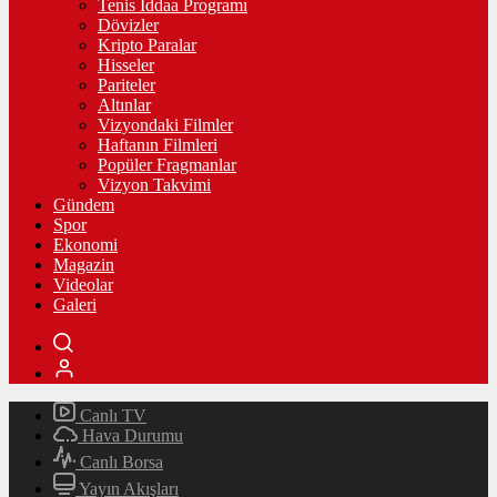
Tenis İddaa Programı
Dövizler
Kripto Paralar
Hisseler
Pariteler
Altınlar
Vizyondaki Filmler
Haftanın Filmleri
Popüler Fragmanlar
Vizyon Takvimi
Gündem
Spor
Ekonomi
Magazin
Videolar
Galeri
Canlı TV
Hava Durumu
Canlı Borsa
Yayın Akışları