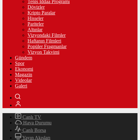
Tenis İddaa Programı
Dövizler
Kripto Paralar
Hisseler
Pariteler
Altınlar
Vizyondaki Filmler
Haftanın Filmleri
Popüler Fragmanlar
Vizyon Takvimi
Gündem
Spor
Ekonomi
Magazin
Videolar
Galeri
Canlı TV
Hava Durumu
Canlı Borsa
Yayın Akışları