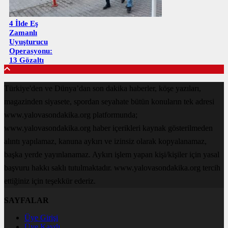
4 İlde Eş
Zamanlı
Uyuşturucu
Operasyonu:
13 Gözaltı
Türkiye'den ve Dünya’dan son dakika haberler, köşe yazıları,
magazinden siyasete, spordan seyahate bütün konuların tek adresi
www.yalovasondakika.org platformunda;
www.yalovasondakika.org haber içerikleri kaynak gösterilmeden
alıntı yapılamaz, kanuna aykırı ve izinsiz olarak kopyalanamaz,
başka yerde yayınlanamaz. Aykırı işlem yapan kişi/kişiler için yasal
başvuru hakkı saklı tutulmaktadır. www.yalovasondakika.org tercih
ettiğiniz için teşekkür ederiz.
SAYFALAR
Üye Girişi
Üye Kaydı