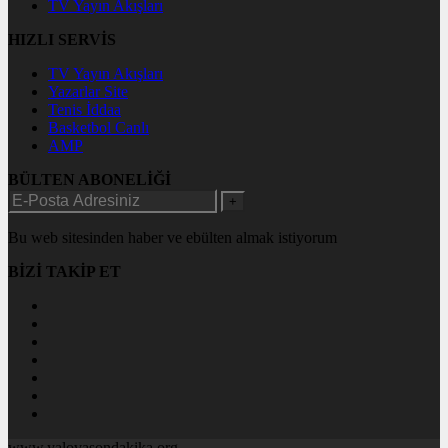
TV Yayın Akışları
HIZLI SERVİS
TV Yayın Akışları
Yazarlar Site
Tenis İddaa
Basketbol Canlı
AMP
BÜLTEN ABONELİĞİ
+
Bu web sitesinden haber ve ebülten almak istiyorum
BİZİ TAKİP ET
www.yalovasondakika.org