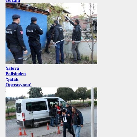
Gözaltı
Yalova
Polisinden
‘Şafak
Operasyonu’