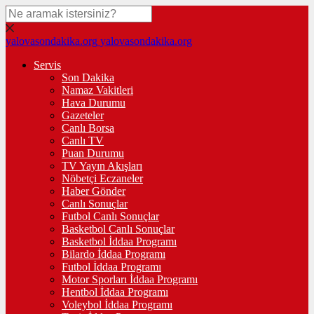
yalovasondakika.org
yalovasondakika.org
Servis
Son Dakika
Namaz Vakitleri
Hava Durumu
Gazeteler
Canlı Borsa
Canlı TV
Puan Durumu
TV Yayın Akışları
Nöbetçi Eczaneler
Haber Gönder
Canlı Sonuçlar
Futbol Canlı Sonuçlar
Basketbol Canlı Sonuçlar
Basketbol İddaa Programı
Bilardo İddaa Programı
Futbol İddaa Programı
Motor Sporları İddaa Programı
Hentbol İddaa Programı
Voleybol İddaa Programı