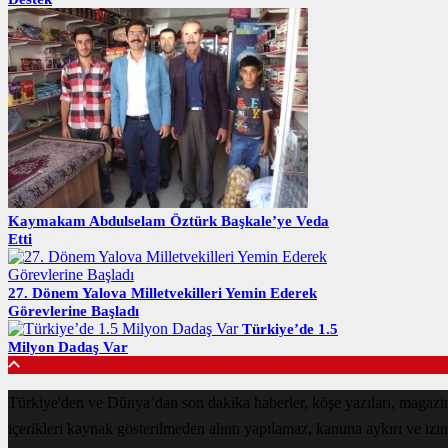
Kaymakam Abdulselam Öztürk Başkale’ye Veda
Etti
27. Dönem Yalova Milletvekilleri Yemin Ederek
Görevlerine Başladı
Türkiye’de 1.5
Milyon Dadaş Var
Türkiye'den ve Dünya’dan son dakika haberler, köşe yazıları, magaz
içerikleri kaynak gösterilmeden alıntı yapılamaz, kanuna aykırı ve izi