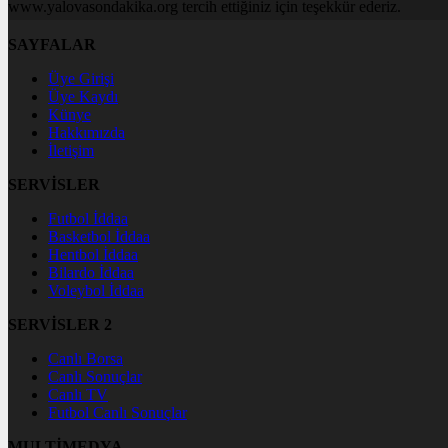
www.yalovasondakika.org tercih ettiğiniz için teşekkür ederiz.
SAYFALAR
Üye Girişi
Üye Kaydı
Künye
Hakkımızda
İletişim
SERVİSLER
Futbol İddaa
Basketbol İddaa
Hentbol İddaa
Bilardo İddaa
Voleybol İddaa
SERVİSLER 2
Canlı Borsa
Canlı Sonuçlar
Canlı TV
Futbol Canlı Sonuçlar
MULTİMEDYA