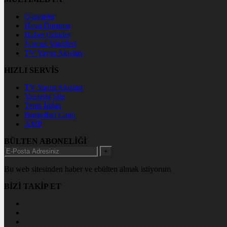
Gazeteler
Hava Durumu
Haber Gönder
Namaz Vakitleri
TV Yayın Akışları
HIZLI SERVİS
TV Yayın Akışları
Yazarlar Site
Tenis İddaa
Basketbol Canlı
AMP
BÜLTEN ABONELİĞİ
+
Bu web sitesinden haber ve ebülten almak istiyorum
BİZİ TAKİP ET