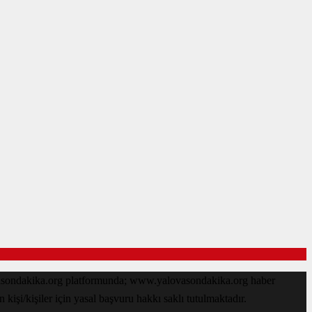
ovasondakika.org platformunda; www.yalovasondakika.org haber
işi/kişiler için yasal başvuru hakkı saklı tutulmaktadır.