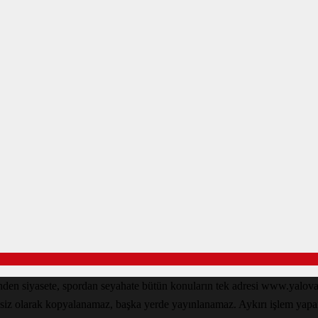
inden siyasete, spordan seyahate bütün konuların tek adresi www.yal
nsiz olarak kopyalanamaz, başka yerde yayınlanamaz. Aykırı işlem yapan k