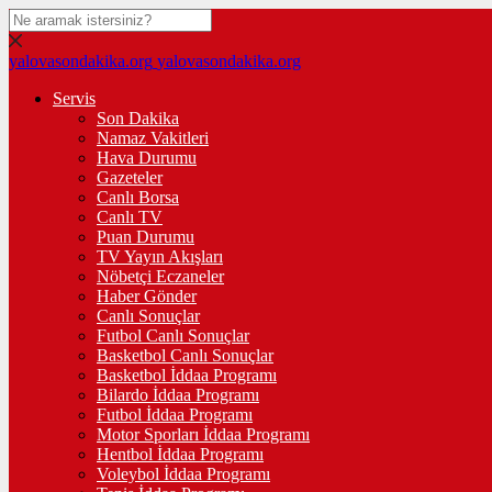
yalovasondakika.org
yalovasondakika.org
Servis
Son Dakika
Namaz Vakitleri
Hava Durumu
Gazeteler
Canlı Borsa
Canlı TV
Puan Durumu
TV Yayın Akışları
Nöbetçi Eczaneler
Haber Gönder
Canlı Sonuçlar
Futbol Canlı Sonuçlar
Basketbol Canlı Sonuçlar
Basketbol İddaa Programı
Bilardo İddaa Programı
Futbol İddaa Programı
Motor Sporları İddaa Programı
Hentbol İddaa Programı
Voleybol İddaa Programı