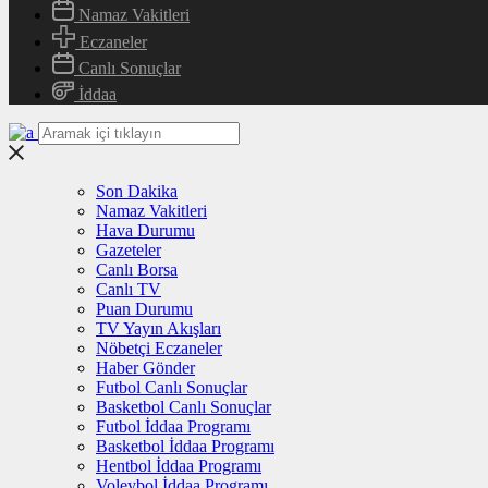
Namaz Vakitleri
Eczaneler
Canlı Sonuçlar
İddaa
Son Dakika
Namaz Vakitleri
Hava Durumu
Gazeteler
Canlı Borsa
Canlı TV
Puan Durumu
TV Yayın Akışları
Nöbetçi Eczaneler
Haber Gönder
Futbol Canlı Sonuçlar
Basketbol Canlı Sonuçlar
Futbol İddaa Programı
Basketbol İddaa Programı
Hentbol İddaa Programı
Voleybol İddaa Programı