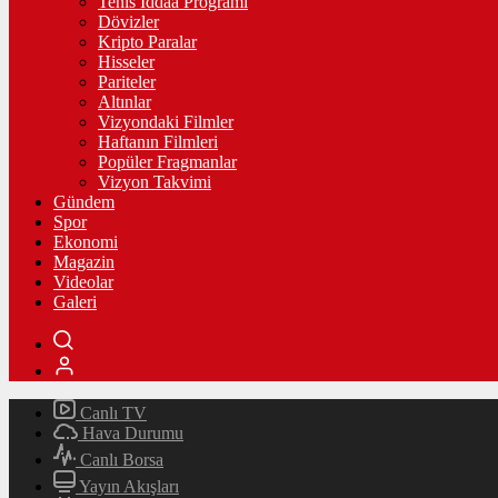
Tenis İddaa Programı
Dövizler
Kripto Paralar
Hisseler
Pariteler
Altınlar
Vizyondaki Filmler
Haftanın Filmleri
Popüler Fragmanlar
Vizyon Takvimi
Gündem
Spor
Ekonomi
Magazin
Videolar
Galeri
Canlı TV
Hava Durumu
Canlı Borsa
Yayın Akışları