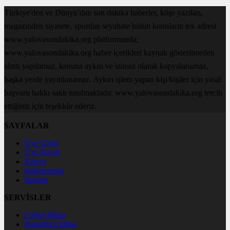
Türkiye'den ve Dünya’dan son dakika haberler, köşe yazıları,
magazinden siyasete, spordan seyahate bütün konuların tek adresi
www.yalovasondakika.org platformunda;
www.yalovasondakika.org haber içerikleri kaynak gösterilmeden
alıntı yapılamaz, kanuna aykırı ve izinsiz olarak kopyalanamaz,
başka yerde yayınlanamaz. Aykırı işlem yapan kişi/kişiler için yasal
başvuru hakkı saklı tutulmaktadır. www.yalovasondakika.org tercih
ettiğiniz için teşekkür ederiz.
SAYFALAR
Üye Girişi
Üye Kaydı
Künye
Hakkımızda
İletişim
SERVİSLER
Futbol İddaa
Basketbol İddaa