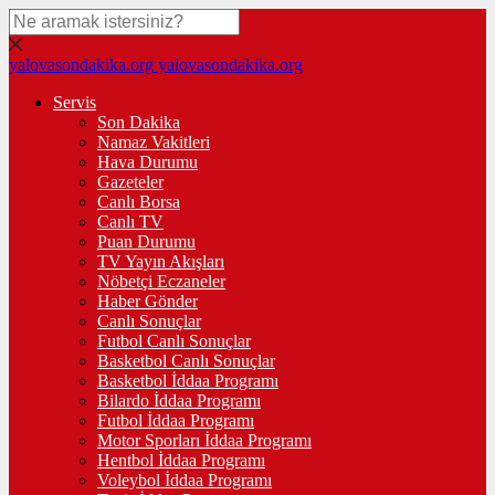
yalovasondakika.org
yalovasondakika.org
Servis
Son Dakika
Namaz Vakitleri
Hava Durumu
Gazeteler
Canlı Borsa
Canlı TV
Puan Durumu
TV Yayın Akışları
Nöbetçi Eczaneler
Haber Gönder
Canlı Sonuçlar
Futbol Canlı Sonuçlar
Basketbol Canlı Sonuçlar
Basketbol İddaa Programı
Bilardo İddaa Programı
Futbol İddaa Programı
Motor Sporları İddaa Programı
Hentbol İddaa Programı
Voleybol İddaa Programı