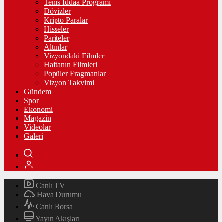
Tenis İddaa Programı
Dövizler
Kripto Paralar
Hisseler
Pariteler
Altınlar
Vizyondaki Filmler
Haftanın Filmleri
Popüler Fragmanlar
Vizyon Takvimi
Gündem
Spor
Ekonomi
Magazin
Videolar
Galeri
Canlı TV
Hava Durumu
Canlı Borsa
Yayın Akışları