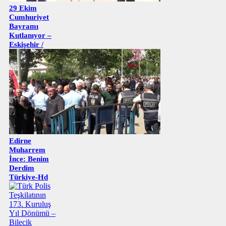
29 Ekim
Cumhuriyet
Bayramı
Kutlanıyor –
Eskişehir /
Edirne
Muharrem
İnce: Benim
Derdim
Türkiye-Hd