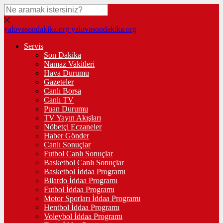
yalovasondakika.org
yalovasondakika.org
Servis
Son Dakika
Namaz Vakitleri
Hava Durumu
Gazeteler
Canlı Borsa
Canlı TV
Puan Durumu
TV Yayın Akışları
Nöbetçi Eczaneler
Haber Gönder
Canlı Sonuçlar
Futbol Canlı Sonuçlar
Basketbol Canlı Sonuçlar
Basketbol İddaa Programı
Bilardo İddaa Programı
Futbol İddaa Programı
Motor Sporları İddaa Programı
Hentbol İddaa Programı
Voleybol İddaa Programı