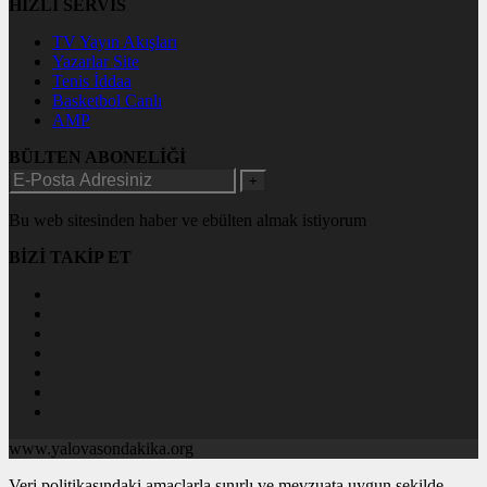
HIZLI SERVİS
TV Yayın Akışları
Yazarlar Site
Tenis İddaa
Basketbol Canlı
AMP
BÜLTEN ABONELİĞİ
+
Bu web sitesinden haber ve ebülten almak istiyorum
BİZİ TAKİP ET
www.yalovasondakika.org
Veri politikasındaki amaçlarla sınırlı ve mevzuata uygun şekilde