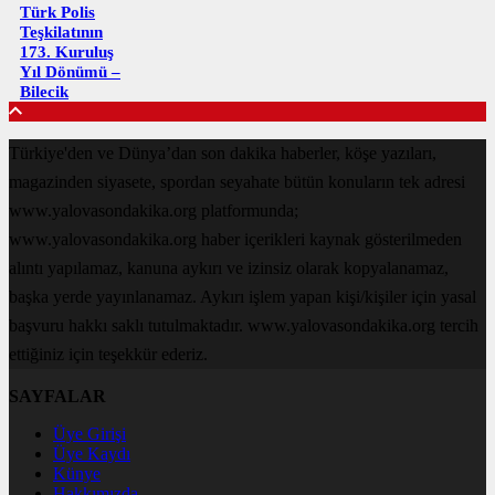
Türk Polis
Teşkilatının
173. Kuruluş
Yıl Dönümü –
Bilecik
Türkiye'den ve Dünya’dan son dakika haberler, köşe yazıları,
magazinden siyasete, spordan seyahate bütün konuların tek adresi
www.yalovasondakika.org platformunda;
www.yalovasondakika.org haber içerikleri kaynak gösterilmeden
alıntı yapılamaz, kanuna aykırı ve izinsiz olarak kopyalanamaz,
başka yerde yayınlanamaz. Aykırı işlem yapan kişi/kişiler için yasal
başvuru hakkı saklı tutulmaktadır. www.yalovasondakika.org tercih
ettiğiniz için teşekkür ederiz.
SAYFALAR
Üye Girişi
Üye Kaydı
Künye
Hakkımızda