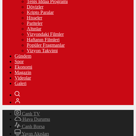
Tenis İddaa Programı
Dövizler
Kripto Paralar
Hisseler
Pariteler
Altınlar
Vizyondaki Filmler
Haftanın Filmleri
Popüler Fragmanlar
Vizyon Takvimi
Gündem
Spor
Ekonomi
Magazin
Videolar
Galeri
Canlı TV
Hava Durumu
Canlı Borsa
Yayın Akışları