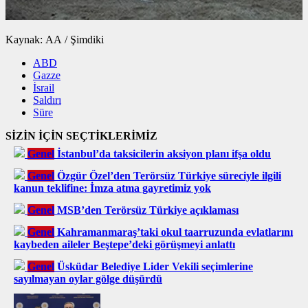
Kaynak: AA / Şimdiki
ABD
Gazze
İsrail
Saldırı
Süre
SİZİN İÇİN SEÇTİKLERİMİZ
Genel
İstanbul’da taksicilerin aksiyon planı ifşa oldu
Genel
Özgür Özel’den Terörsüz Türkiye süreciyle ilgili
kanun teklifine: İmza atma gayretimiz yok
Genel
MSB’den Terörsüz Türkiye açıklaması
Genel
Kahramanmaraş’taki okul taarruzunda evlatlarını
kaybeden aileler Beştepe’deki görüşmeyi anlattı
Genel
Üsküdar Belediye Lider Vekili seçimlerine
sayılmayan oylar gölge düşürdü