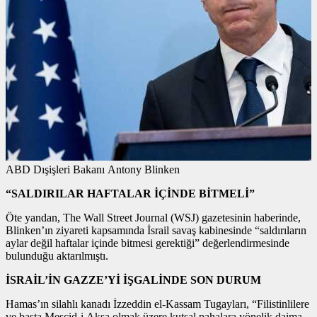
ABD Dışişleri Bakanı Antony Blinken
“SALDIRILAR HAFTALAR İÇİNDE BİTMELİ”
Öte yandan, The Wall Street Journal (WSJ) gazetesinin haberinde,
Blinken’ın ziyareti kapsamında İsrail savaş kabinesinde “saldırıların
aylar değil haftalar içinde bitmesi gerektiği” değerlendirmesinde
bulunduğu aktarılmıştı.
İSRAİL’İN GAZZE’Yİ İŞGALİNDE SON DURUM
Hamas’ın silahlı kanadı İzzeddin el-Kassam Tugayları, “Filistinlilere
ve başta Mescid-i Aksa olmak üzere kutsal pahalara yönelik daima