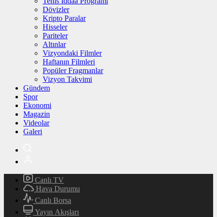
Tenis İddaa Programı
Dövizler
Kripto Paralar
Hisseler
Pariteler
Altınlar
Vizyondaki Filmler
Haftanın Filmleri
Popüler Fragmanlar
Vizyon Takvimi
Gündem
Spor
Ekonomi
Magazin
Videolar
Galeri
Canlı TV
Hava Durumu
Canlı Borsa
Yayın Akışları