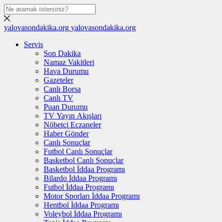
yalovasondakika.org
yalovasondakika.org
Servis
Son Dakika
Namaz Vakitleri
Hava Durumu
Gazeteler
Canlı Borsa
Canlı TV
Puan Durumu
TV Yayın Akışları
Nöbetçi Eczaneler
Haber Gönder
Canlı Sonuçlar
Futbol Canlı Sonuçlar
Basketbol Canlı Sonuçlar
Basketbol İddaa Programı
Bilardo İddaa Programı
Futbol İddaa Programı
Motor Sporları İddaa Programı
Hentbol İddaa Programı
Voleybol İddaa Programı