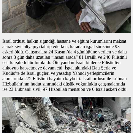
İsrail ordusu halkın sığındığı hastane ve eğitim kurumlarını maksat
alarak sivil altyapıyı tahrip ederken, karadan işgal sürecinde 93
askeri öldü. Çatışmalara 24 Kasım’da 4 günlüğüne verilen ve daha
sonra 3 gün daha uzatılan “insani arada” 81 İsrailli ve 240 Filistinli
esir karşılıklı hür bırakıldı. Öte yandan İsrail binlerce Filistinliyi
alıkoyup hapsetmeye devam etti. İşgal altındaki Batı Şeria ve
Kudüs’te de İsrail güçleri ve yasadışı Yahudi yerleşimcilerin
akınlarında 275 Filistinli hayatını kaybetti. İsrail ordusu ile Lübnan
Hizbullahı’nın hudut sınırındaki düşük yoğunluklu çatışmalarında
ise 23 Lübnanlı sivil, 97 Hizbullah mensubu ve 6 İsrail askeri öldü.