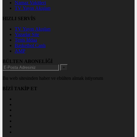
Namaz Vakitleri
TV Yayın Akışları
HIZLI SERVİS
TV Yayın Akışları
Yazarlar Site
Tenis İddaa
Basketbol Canlı
AMP
BÜLTEN ABONELİĞİ
+
Bu web sitesinden haber ve ebülten almak istiyorum
BİZİ TAKİP ET