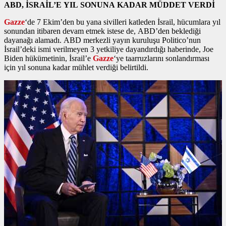
ABD, İSRAİL’E YIL SONUNA KADAR MÜDDET VERDİ
Gazze
‘de 7 Ekim’den bu yana sivilleri katleden İsrail, hücumlara yıl
sonundan itibaren devam etmek istese de, ABD’den beklediği
dayanağı alamadı. ABD merkezli yayın kuruluşu Politico’nun
İsrail’deki ismi verilmeyen 3 yetkiliye dayandırdığı haberinde, Joe
Biden hükümetinin, İsrail’e
Gazze
‘ye taarruzlarını sonlandırması
için yıl sonuna kadar mühlet verdiği belirtildi.