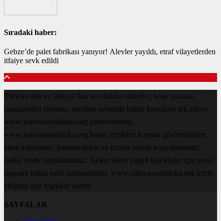
Sıradaki haber:
Gebze’de palet fabrikası yanıyor! Alevler yayıldı, etraf vilayetlerden
itfaiye sevk edildi
Türkiye'den ve Dünya’dan son dakika haberler, köşe yazıları,
magazinden siyasete, spordan seyahate bütün konuların tek adresi
www.yalovasondakika.org platformunda;
www.yalovasondakika.org haber içerikleri kaynak gösterilmeden
alıntı yapılamaz, kanuna aykırı ve izinsiz olarak kopyalanamaz,
başka yerde yayınlanamaz. Aykırı işlem yapan kişi/kişiler için yasal
başvuru hakkı saklı tutulmaktadır. www.yalovasondakika.org tercih
ettiğiniz için teşekkür ederiz.
SAYFALAR