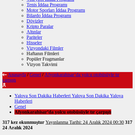
Tenis İddaa Programı
Motor Sporları İddaa Programı
Bilardo İddaa Programı
Dövizler
Kripto Paralar
Altınlar
Pariteler
Hisseler
Vizyondaki Filmler
Haftanın Filmleri
Popüler Fragmanlar
Vizyon Takvimi
Anasayfa
/
Genel
/
Afyonkarahisar’da yolcu otobüsüyle tır
çarpıştı
Yalova Son Dakika Haberleri Yalova Son Dakika Yalova
Haberleri
Genel
Afyonkarahisar’da yolcu otobüsüyle tır çarpıştı
317 kez okunmuştur
Yayınlanma Tarihi: 24 Aralık 2024 00:30
317
24 Aralık 2024