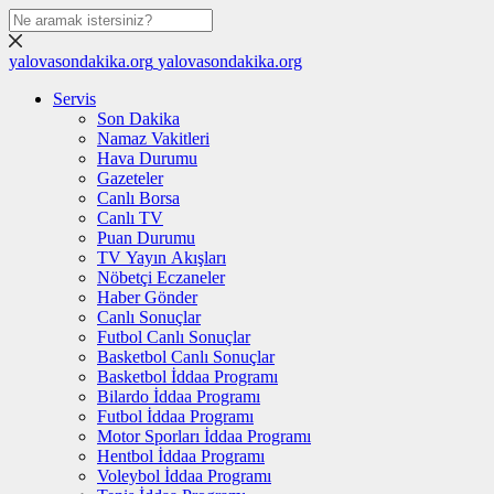
yalovasondakika.org
yalovasondakika.org
Servis
Son Dakika
Namaz Vakitleri
Hava Durumu
Gazeteler
Canlı Borsa
Canlı TV
Puan Durumu
TV Yayın Akışları
Nöbetçi Eczaneler
Haber Gönder
Canlı Sonuçlar
Futbol Canlı Sonuçlar
Basketbol Canlı Sonuçlar
Basketbol İddaa Programı
Bilardo İddaa Programı
Futbol İddaa Programı
Motor Sporları İddaa Programı
Hentbol İddaa Programı
Voleybol İddaa Programı