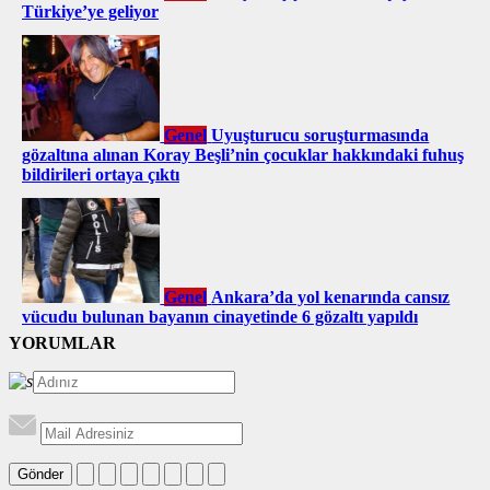
Türkiye’ye geliyor
Genel
Uyuşturucu soruşturmasında
gözaltına alınan Koray Beşli’nin çocuklar hakkındaki fuhuş
bildirileri ortaya çıktı
Genel
Ankara’da yol kenarında cansız
vücudu bulunan bayanın cinayetinde 6 gözaltı yapıldı
YORUMLAR
Gönder