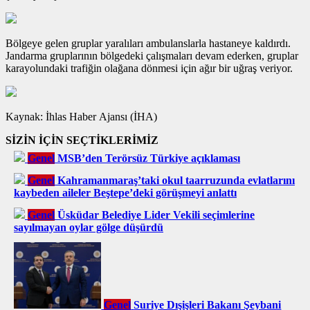
Bölgeye gelen gruplar yaralıları ambulanslarla hastaneye kaldırdı.
Jandarma gruplarının bölgedeki çalışmaları devam ederken, gruplar
karayolundaki trafiğin olağana dönmesi için ağır bir uğraş veriyor.
Kaynak: İhlas Haber Ajansı (İHA)
SİZİN İÇİN SEÇTİKLERİMİZ
Genel
MSB’den Terörsüz Türkiye açıklaması
Genel
Kahramanmaraş’taki okul taarruzunda evlatlarını
kaybeden aileler Beştepe’deki görüşmeyi anlattı
Genel
Üsküdar Belediye Lider Vekili seçimlerine
sayılmayan oylar gölge düşürdü
Genel
Suriye Dışişleri Bakanı Şeybani