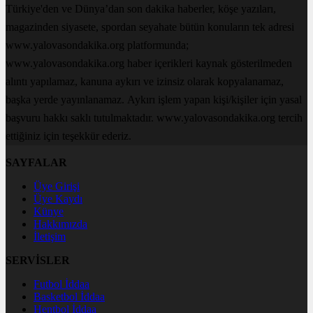
Türkiye'den ve Dünya’dan son dakika haberler, köşe yazıları,
magazinden siyasete, spordan seyahate bütün konuların tek adresi
www.yalovasondakika.org platformunda;
www.yalovasondakika.org haber içerikleri kaynak gösterilmeden
alıntı yapılamaz, kanuna aykırı ve izinsiz olarak kopyalanamaz,
başka yerde yayınlanamaz. Aykırı işlem yapan kişi/kişiler için yasal
başvuru hakkı saklı tutulmaktadır. www.yalovasondakika.org tercih
ettiğiniz için teşekkür ederiz.
SAYFALAR
Üye Girişi
Üye Kaydı
Künye
Hakkımızda
İletişim
SERVİSLER
Futbol İddaa
Basketbol İddaa
Hentbol İddaa