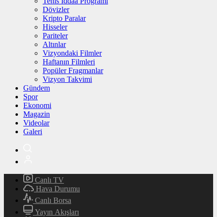
Tenis İddaa Programı
Dövizler
Kripto Paralar
Hisseler
Pariteler
Altınlar
Vizyondaki Filmler
Haftanın Filmleri
Popüler Fragmanlar
Vizyon Takvimi
Gündem
Spor
Ekonomi
Magazin
Videolar
Galeri
Canlı TV
Hava Durumu
Canlı Borsa
Yayın Akışları