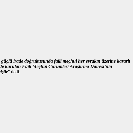
çlü irade doğrultusunda faili meçhul her evrakın üzerine kararlı
sinde kurulan Faili Meçhul Cürümleri Araştırma Dairesi’nin
ştir
” dedi.