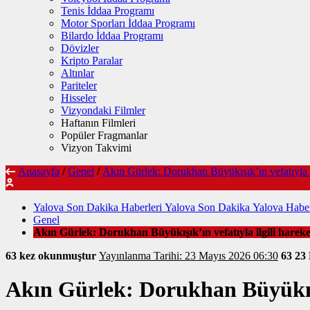
Tenis İddaa Programı
Motor Sporları İddaa Programı
Bilardo İddaa Programı
Dövizler
Kripto Paralar
Altınlar
Pariteler
Hisseler
Vizyondaki Filmler
Haftanın Filmleri
Popüler Fragmanlar
Vizyon Takvimi
Anasayfa
/
Genel
/
Akın Gürlek: Dorukhan Büyükışık’ın vefatıyla il
Yalova Son Dakika Haberleri Yalova Son Dakika Yalova Haber
Genel
Akın Gürlek: Dorukhan Büyükışık’ın vefatıyla ilgili hareket
63 kez okunmuştur
Yayınlanma Tarihi: 23 Mayıs 2026 06:30
63
23
Akın Gürlek: Dorukhan Büyükışık