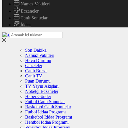
Namaz Vakitleri
Eczaneler
Canlı Sonuçlar
İddaa
Son Dakika
Namaz Vakitleri
Hava Durumu
Gazeteler
Canlı Borsa
Canlı TV
Puan Durumu
TV Yayın Akışları
Nöbetçi Eczaneler
Haber Gönder
Futbol Canlı Sonuçlar
Basketbol Canlı Sonuçlar
Futbol İddaa Programı
Basketbol İddaa Programı
Hentbol İddaa Programı
Voleybol İddaa Programı