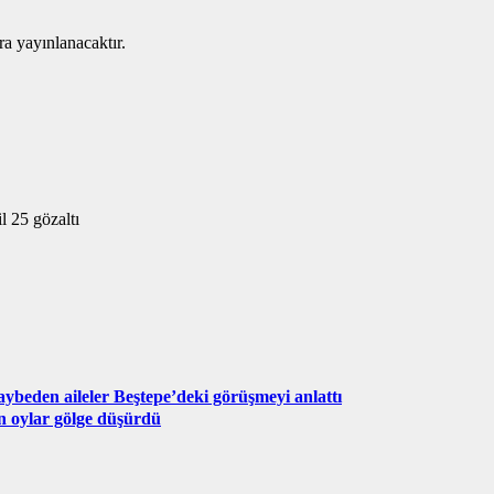
ra yayınlanacaktır.
 25 gözaltı
ybeden aileler Beştepe’deki görüşmeyi anlattı
n oylar gölge düşürdü