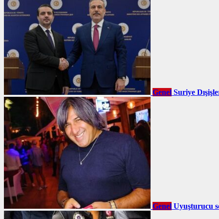
Genel
Suriye Dışişl
Genel
Uyuşturucu so