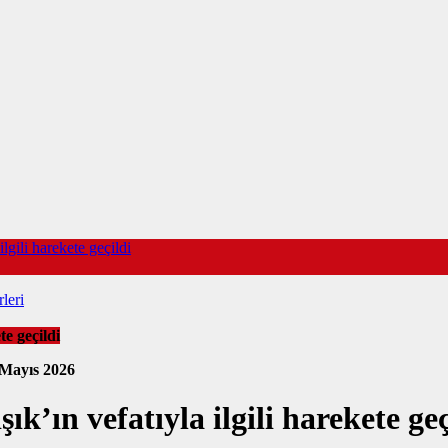
gili harekete geçildi
leri
e geçildi
 Mayıs 2026
’ın vefatıyla ilgili harekete geç