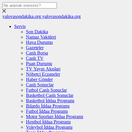
yalovasondakika.org
yalovasondakika.org
Servis
Son Dakika
Namaz Vakitleri
Hava Durumu
Gazeteler
Canlı Borsa
Canlı TV
Puan Durumu
TV Yayın Akışları
Nöbetçi Eczaneler
Haber Gönder
Canlı Sonuçlar
Futbol Canlı Sonuçlar
Basketbol Canlı Sonuçlar
Basketbol İddaa Programı
Bilardo İddaa Programı
Futbol İddaa Programı
Motor Sporları İddaa Programı
Hentbol İddaa Programı
Voleybol İddaa Programı