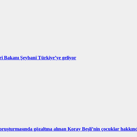
eri Bakanı Şeybani Türkiye’ye geliyor
ruşturmasında gözaltına alınan Koray Beşli’nin çocuklar hakkındak