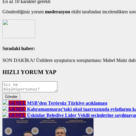
En az 10 karakter gerekli
Gönderdiğiniz yorum
moderasyon
ekibi tarafından incelendikten son
Sıradaki haber:
SON DAKİKA! Ünlülere uyuşturucu soruşturması: Mabel Matiz dahil
HIZLI YORUM YAP
GENEL
MSB’den Terörsüz Türkiye açıklaması
GENEL
Kahramanmaraş’taki okul taarruzunda evlatlarını ka
GENEL
Üsküdar Belediye Lider Vekili seçimlerine sayılmaya