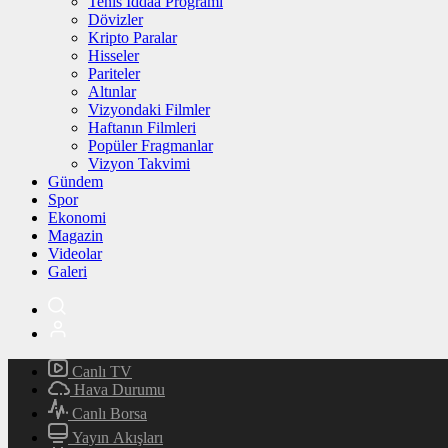
Tenis İddaa Programı
Dövizler
Kripto Paralar
Hisseler
Pariteler
Altınlar
Vizyondaki Filmler
Haftanın Filmleri
Popüler Fragmanlar
Vizyon Takvimi
Gündem
Spor
Ekonomi
Magazin
Videolar
Galeri
Canlı TV
Hava Durumu
Canlı Borsa
Yayın Akışları