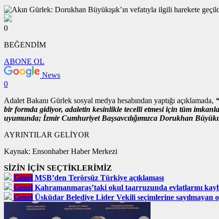
0
BEĞENDİM
ABONE OL
News
0
Adalet Bakanı Gürlek sosyal medya hesabından yaptığı açıklamada,
“
bir formda gidiyor, adaletin kesinlikle tecelli etmesi için tüm imk
uyumunda; İzmir Cumhuriyet Başsavcılığımızca Dorukhan Büyükışık’
AYRINTILAR GELİYOR
Kaynak:
Ensonhaber Haber Merkezi
SİZİN İÇİN SEÇTİKLERİMİZ
Genel
MSB’den Terörsüz Türkiye açıklaması
Genel
Kahramanmaraş’taki okul taarruzunda evlatlarını kaybe
Genel
Üsküdar Belediye Lider Vekili seçimlerine sayılmayan 