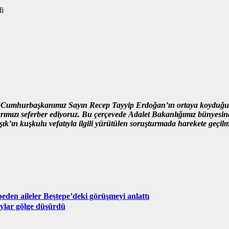
Cumhurbaşkanımız Sayın Recep Tayyip Erdoğan’ın ortaya koyduğu gü
anlarımızı seferber ediyoruz. Bu çerçevede Adalet Bakanlığımız bünye
ın kuşkulu vefatıyla ilgili yürütülen soruşturmada harekete geçilmi
den aileler Beştepe’deki görüşmeyi anlattı
oylar gölge düşürdü