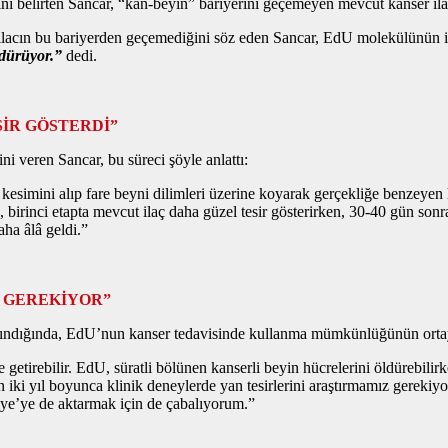
nı belirten Sancar, “kan-beyin” bariyerini geçemeyen mevcut kanser ilaçl
 ilacın bu bariyerden geçemediğini söz eden Sancar, EdU molekülünün i
ldürüyor.”
dedi.
SİR GÖSTERDİ”
ni veren Sancar, bu süreci şöyle anlattı:
r kesimini alıp fare beyni dilimleri üzerine koyarak gerçekliğe benzeye
, birinci etapta mevcut ilaç daha güzel tesir gösterirken, 30-40 gün so
aha âlâ geldi.”
Z GEREKİYOR”
 alındığında, EdU’nun kanser tedavisinde kullanma mümkünlüğünün ortaya 
ne getirebilir. EdU, süratli bölünen kanserli beyin hücrelerini öldürebili
in iki yıl boyunca klinik deneylerde yan tesirlerini araştırmamız gere
ye’ye de aktarmak için de çabalıyorum.”