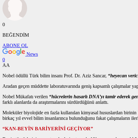
0
BEĞENDİM
ABONE OL
News
0
AA
Nobel ödüllü Türk bilim insanı Prof. Dr. Aziz Sancar,
“heyecan verici
Aradan geçen müddette laboratuvarında geniş kapsamlı çalışmalar yapan
Nobel Mükafatı verilen
“hücrelerin hasarlı DNA’yı tamir ederek gene
farklı alanlarda da araştırmalarını sürdürdüğünü anlattı.
Moleküler biyolojide en fazla kullanılan kimyasal hususlardan biri
birkaç yıl evvel bilim insanlarınca bulunduğunu fakat çalışmaların ilerl
“KAN-BEYİN BARİYERİNİ GEÇİYOR”