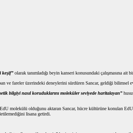
 keşif”
olarak tanımladığı beyin kanseri konusundaki çalışmasına ait bi
 ve fareler üzerindeki deneylerini sürdüren Sancar, geldiği bilimsel e
tik bilgiyi nasıl koruduklarını moleküler seviyede haritalayan”
husus 
nin EdU molekülü olduğunu aktaran Sancar, hücre kültürüne konulan Ed
etilemediğini lisana getirdi.