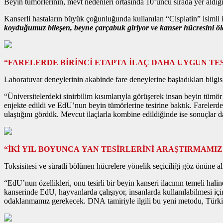
Beyin tümörlerinin, mevt nedenleri ortasında 10’uncu sırada yer aldığı
Kanserli hastaların büyük çoğunluğunda kullanılan “Cisplatin” isimli
koyduğumuz bileşen, beyne çarçabuk giriyor ve kanser hücresini ö
“FARELERDE BİRİNCİ ETAPTA İLAÇ DAHA UYGUN TE
Laboratuvar deneylerinin akabinde fare deneylerine başladıkları bilgisi
“Üniversitelerdeki sinirbilim kısımlarıyla görüşerek insan beyin tümö
enjekte edildi ve EdU’nun beyin tümörlerine tesirine baktık. Farelerde
ulaştığını gördük. Mevcut ilaçlarla kombine edildiğinde ise sonuçlar d
“İKİ YIL BOYUNCA YAN TESİRLERİNİ ARAŞTIRMAMI
Toksisitesi ve süratli bölünen hücrelere yönelik seçiciliği göz önüne
“EdU’nun özellikleri, onu tesirli bir beyin kanseri ilacının temeli hali
kanserinde EdU, hayvanlarda çalışıyor, insanlarda kullanılabilmesi iç
odaklanmamız gerekecek. DNA tamiriyle ilgili bu yeni metodu, Türki