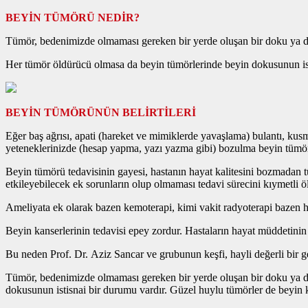
BEYİN TÜMÖRÜ NEDİR?
Tümör, bedenimizde olmaması gereken bir yerde oluşan bir doku ya d
Her tümör öldürücü olmasa da beyin tümörlerinde beyin dokusunun isti
BEYİN TÜMÖRÜNÜN BELİRTİLERİ
Eğer baş ağrısı, apati (hareket ve mimiklerde yavaşlama) bulantı, kusm
yeteneklerinizde (hesap yapma, yazı yazma gibi) bozulma beyin tümörünü
Beyin tümörü tedavisinin gayesi, hastanın hayat kalitesini bozmadan 
etkileyebilecek ek sorunların olup olmaması tedavi sürecini kıymetli ö
Ameliyata ek olarak bazen kemoterapi, kimi vakit radyoterapi bazen her
Beyin kanserlerinin tedavisi epey zordur. Hastaların hayat müddetinin 
Bu neden Prof. Dr. Aziz Sancar ve grubunun keşfi, hayli değerli bir g
Tümör, bedenimizde olmaması gereken bir yerde oluşan bir doku ya d
dokusunun istisnai bir durumu vardır. Güzel huylu tümörler de beyin k