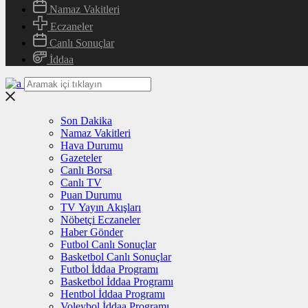
Namaz Vakitleri
Eczaneler
Canlı Sonuçlar
İddaa
Son Dakika
Namaz Vakitleri
Hava Durumu
Gazeteler
Canlı Borsa
Canlı TV
Puan Durumu
TV Yayın Akışları
Nöbetçi Eczaneler
Haber Gönder
Futbol Canlı Sonuçlar
Basketbol Canlı Sonuçlar
Futbol İddaa Programı
Basketbol İddaa Programı
Hentbol İddaa Programı
Voleybol İddaa Programı