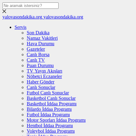
yalovasondakika.org
yalovasondakika.org
Servis
Son Dakika
Namaz Vakitleri
Hava Durumu
Gazeteler
Canlı Borsa
Canlı TV
Puan Durumu
TV Yayın Akışları
Nöbetçi Eczaneler
Haber Gönder
Canlı Sonuçlar
Futbol Canlı Sonuçlar
Basketbol Canlı Sonuçlar
Basketbol İddaa Programı
Bilardo İddaa Programı
Futbol İddaa Programı
Motor Sporları İddaa Programı
Hentbol İddaa Programı
Voleybol İddaa Programı