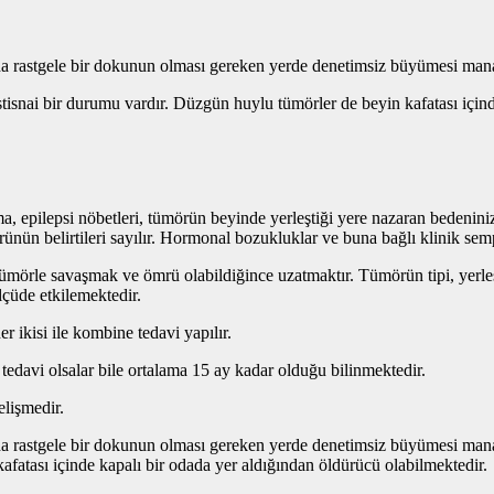
a rastgele bir dokunun olması gereken yerde denetimsiz büyümesi manas
snai bir durumu vardır. Düzgün huylu tümörler de beyin kafatası içinde
a, epilepsi nöbetleri, tümörün beyinde yerleştiği yere nazaran bedeniniz
n belirtileri sayılır. Hormonal bozukluklar ve buna bağlı klinik sempto
tümörle savaşmak ve ömrü olabildiğince uzatmaktır. Tümörün tipi, yerle
lçüde etkilemektedir.
 ikisi ile kombine tedavi yapılır.
tedavi olsalar bile ortalama 15 ay kadar olduğu bilinmektedir.
elişmedir.
a rastgele bir dokunun olması gereken yerde denetimsiz büyümesi mana
afatası içinde kapalı bir odada yer aldığından öldürücü olabilmektedir.