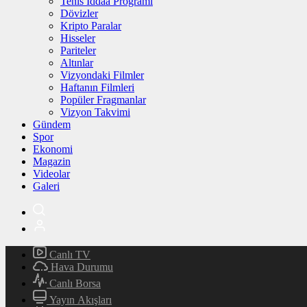
Tenis İddaa Programı
Dövizler
Kripto Paralar
Hisseler
Pariteler
Altınlar
Vizyondaki Filmler
Haftanın Filmleri
Popüler Fragmanlar
Vizyon Takvimi
Gündem
Spor
Ekonomi
Magazin
Videolar
Galeri
Canlı TV
Hava Durumu
Canlı Borsa
Yayın Akışları