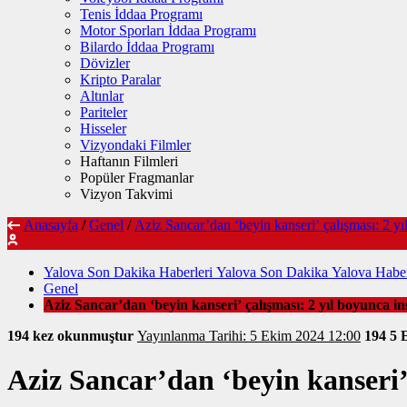
Tenis İddaa Programı
Motor Sporları İddaa Programı
Bilardo İddaa Programı
Dövizler
Kripto Paralar
Altınlar
Pariteler
Hisseler
Vizyondaki Filmler
Haftanın Filmleri
Popüler Fragmanlar
Vizyon Takvimi
Anasayfa
/
Genel
/
Aziz Sancar’dan ‘beyin kanseri’ çalışması: 2 y
Yalova Son Dakika Haberleri Yalova Son Dakika Yalova Haber
Genel
Aziz Sancar’dan ‘beyin kanseri’ çalışması: 2 yıl boyunca 
194 kez okunmuştur
Yayınlanma Tarihi: 5 Ekim 2024 12:00
194
5 
Aziz Sancar’dan ‘beyin kanseri’