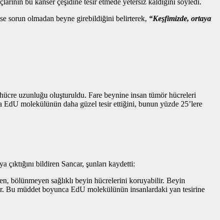
arının bu kanser çeşidine tesir etmede yetersiz kaldığını söyledi.
se sorun olmadan beyne girebildiğini belirterek,
“Keşfimizde, ortaya
n hücre uzunluğu oluşturuldu. Fare beynine insan tümör hücreleri
nra EdU molekülünün daha güzel tesir ettiğini, bunun yüzde 25’lere
çıktığını bildiren Sancar, şunları kaydetti:
rken, bölünmeyen sağlıklı beyin hücrelerini koruyabilir. Beyin
kiyor. Bu müddet boyunca EdU molekülünün insanlardaki yan tesirine