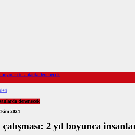
ıl boyunca insanlarda denenecek
leri
insanlarda denenecek
Ekim 2024
 çalışması: 2 yıl boyunca insanl