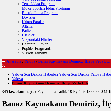
Tenis İddaa Programı
Motor Sporları İddaa Programı
Bilardo İddaa Programı
Dövizler
Kripto Paralar
Altınlar
Pariteler
Hisseler
Vizyondaki Filmler
Haftanın Filmleri
Popüler Fragmanlar
Vizyon Takvimi
Anasayfa
/
Yalova
/
Banaz Kaymakamı Demiröz, İlçeye Veda Etti
Yalova Son Dakika Haberleri Yalova Son Dakika Yalova Haber
Yalova
Banaz Kaymakamı Demiröz, İlçeye Veda Etti
345 kez okunmuştur
Yayınlanma Tarihi: 19 Eylül 2018 00:00
345
1
Banaz Kaymakamı Demiröz, İlçe