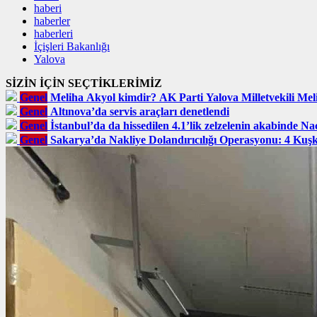
haberi
haberler
haberleri
İçişleri Bakanlığı
Yalova
SİZİN İÇİN SEÇTİKLERİMİZ
Genel
Meliha Akyol kimdir? AK Parti Yalova Milletvekili Meli
Genel
Altınova’da servis araçları denetlendi
Genel
İstanbul’da da hissedilen 4.1’lik zelzelenin akabinde Na
Genel
Sakarya’da Nakliye Dolandırıcılığı Operasyonu: 4 Kuş