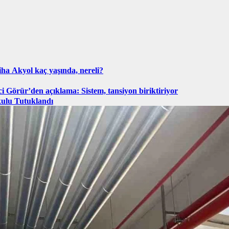
ha Akyol kaç yaşında, nereli?
ci Görür’den açıklama: Sistem, tansiyon biriktiriyor
kulu Tutuklandı