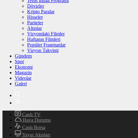
Tenis İddaa Programı
Dövizler
Kripto Paralar
Hisseler
Pariteler
Altınlar
Vizyondaki Filmler
Haftanın Filmleri
Popüler Fragmanlar
Vizyon Takvimi
Gündem
Spor
Ekonomi
Magazin
Videolar
Galeri
Canlı TV
Hava Durumu
Canlı Borsa
Yayın Akışları