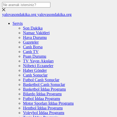
yalovasondakika.org
yalovasondakika.org
Servis
Son Dakika
Namaz Vakitleri
Hava Durumu
Gazeteler
Canlı Borsa
Canlı TV
Puan Durumu
TV Yayın Akışları
Nöbetçi Eczaneler
Haber Gönder
Canlı Sonuçlar
Futbol Canlı Sonuçlar
Basketbol Canlı Sonuçlar
Basketbol İddaa Programı
Bilardo İddaa Programı
Futbol İddaa Programı
Motor Sporları İddaa Programı
Hentbol İddaa Programı
Voleybol İddaa Programı