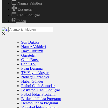
Namaz Vakitleri
Eczaneler
Canlı Sonuçlar
İddaa
Son Dakika
Namaz Vakitleri
Hava Durumu
Gazeteler
Canlı Borsa
Canlı TV
Puan Durumu
TV Yayın Akışları
Nöbetçi Eczaneler
Haber Gönder
Futbol Canlı Sonuçlar
Basketbol Canlı Sonuçlar
Futbol İddaa Programı
Basketbol İddaa Programı
Hentbol İddaa Programı
Voleybol İddaa Programı