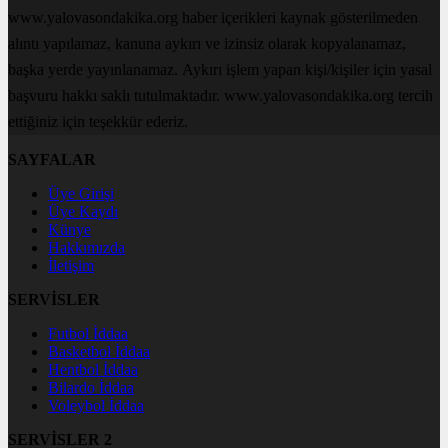
www.yalovasondakika.org haber içerikleri kaynak gösterilmeden
alıntı yapılamaz, kanuna aykırı ve izinsiz olarak kopyalanamaz,
başka yerde yayınlanamaz. Aykırı işlem yapan kişi/kişiler için yasal
başvuru hakkı saklı tutulmaktadır. www.yalovasondakika.org tercih
ettiğiniz için teşekkür ederiz.
SAYFALAR
Üye Girişi
Üye Kaydı
Künye
Hakkımızda
İletişim
SERVİSLER
Futbol İddaa
Basketbol İddaa
Hentbol İddaa
Bilardo İddaa
Voleybol İddaa
SERVİSLER 2