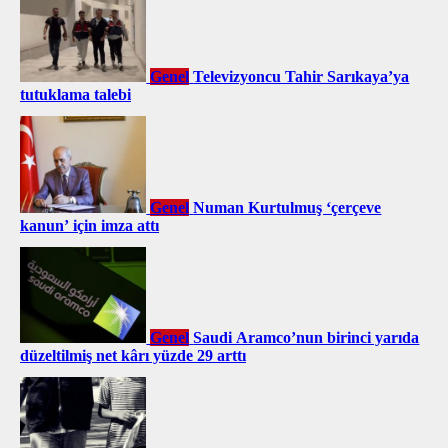
Genel
Televizyoncu Tahir Sarıkaya’ya
tutuklama talebi
Genel
Numan Kurtulmuş ‘çerçeve
kanun’ için imza attı
Genel
Saudi Aramco’nun birinci yarıda
düzeltilmiş net kârı yüzde 29 arttı