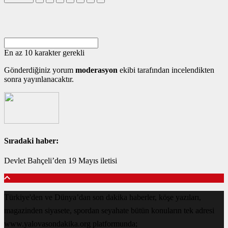
En az 10 karakter gerekli
Gönderdiğiniz yorum
moderasyon
ekibi tarafından incelendikten
sonra yayınlanacaktır.
Sıradaki haber:
Devlet Bahçeli’den 19 Mayıs iletisi
Türkiye'den ve Dünya’dan son dakika haberler, köşe yazıları,
magazinden siyasete, spordan seyahate bütün konuların tek adresi
www.yalovasondakika.org platformunda;