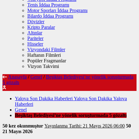
Tenis İddaa Programı
Motor Sporları İddaa Programı
Bilardo İddaa Programı
Dövizler
Kripto Paralar
Altınlar
Pariteler
Hisseler
Vizyondaki Filmler
Haftanın Filmleri
Popüler Fragmanlar
Vizyon Takvimi
Anasayfa
/
Genel
/
Beşiktaş Belediyesi’ne yönelik soruşturmada
5 gözaltı
Yalova Son Dakika Haberleri Yalova Son Dakika Yalova
Haberleri
Genel
Beşiktaş Belediyesi’ne yönelik soruşturmada 5 gözaltı
50 kez okunmuştur
Yayınlanma Tarihi: 21 Mayıs 2026 06:00
50
21 Mayıs 2026