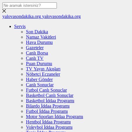
yalovasondakika.org
yalovasondakika.org
Servis
Son Dakika
Namaz Vakitleri
Hava Durumu
Gazeteler
Canlı Borsa
Canlı TV
Puan Durumu
TV Yayın Akışları
Nöbetçi Eczaneler
Haber Gönder
Canlı Sonuçlar
Futbol Canlı Sonuçlar
Basketbol Canlı Sonuçlar
Basketbol İddaa Programı
Bilardo İddaa Programı
Futbol İddaa Programı
Motor Sporları İddaa Programı
Hentbol İddaa Programı
Voleybol İddaa Programı