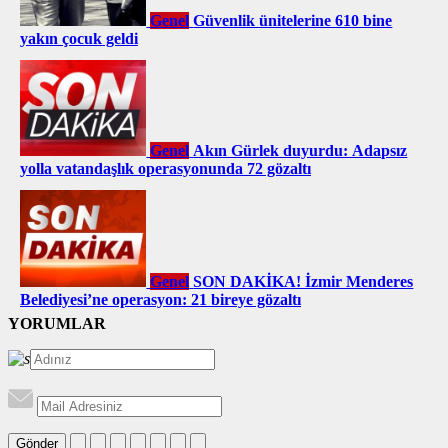
Genel
Güvenlik ünitelerine 610 bine
yakın çocuk geldi
Genel
Akın Gürlek duyurdu: Adapsız
yolla vatandaşlık operasyonunda 72 gözaltı
Genel
SON DAKİKA! İzmir Menderes
Belediyesi’ne operasyon: 21 bireye gözaltı
YORUMLAR
Gönder