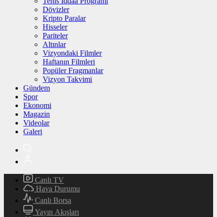
Tenis İddaa Programı
Dövizler
Kripto Paralar
Hisseler
Pariteler
Altınlar
Vizyondaki Filmler
Haftanın Filmleri
Popüler Fragmanlar
Vizyon Takvimi
Gündem
Spor
Ekonomi
Magazin
Videolar
Galeri
Canlı TV
Hava Durumu
Canlı Borsa
Yayın Akışları