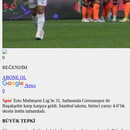
0
BEĞENDİM
ABONE OL
News
0
Spor
Toto Muhteşem Lig’in 31. haftasında Giresunspor ile
Başakşehir karşı karşıya geldi. İstanbul takımı, birinci yarıyı 4-0’lık
skorla üstün tamamladı.
BÜYÜK TEPKİ