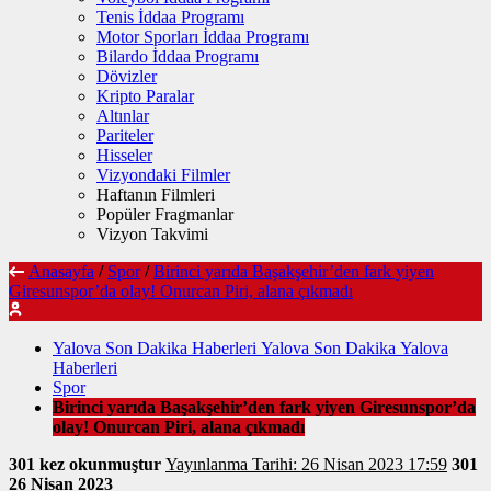
Tenis İddaa Programı
Motor Sporları İddaa Programı
Bilardo İddaa Programı
Dövizler
Kripto Paralar
Altınlar
Pariteler
Hisseler
Vizyondaki Filmler
Haftanın Filmleri
Popüler Fragmanlar
Vizyon Takvimi
Anasayfa
/
Spor
/
Birinci yarıda Başakşehir’den fark yiyen
Giresunspor’da olay! Onurcan Piri, alana çıkmadı
Yalova Son Dakika Haberleri Yalova Son Dakika Yalova
Haberleri
Spor
Birinci yarıda Başakşehir’den fark yiyen Giresunspor’da
olay! Onurcan Piri, alana çıkmadı
301 kez okunmuştur
Yayınlanma Tarihi: 26 Nisan 2023 17:59
301
26 Nisan 2023