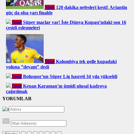
Spor
120 dakika nefesleri kesti! Arjantin
güç da olsa yarı finalde
Spor
Süper maçlar var! İşte Dünya Kupası’ndaki son 16
çeşidi eşleşmeleri
Spor
Kolombiya tek golle kupadaki
yoluna ”devam” dedi
Spor
Boluspor’un Süper Lig hasreti 34 yıla yükseldi
Spor
Kenan Karaman’ın ümidi ulusal kadroya
çağırılmak
YORUMLAR