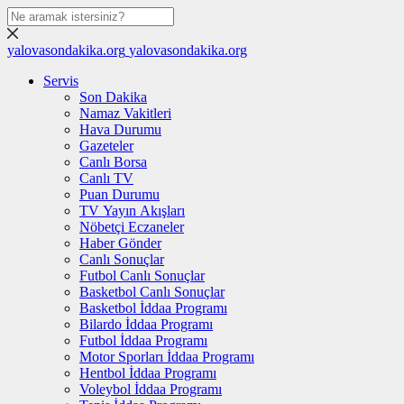
yalovasondakika.org
yalovasondakika.org
Servis
Son Dakika
Namaz Vakitleri
Hava Durumu
Gazeteler
Canlı Borsa
Canlı TV
Puan Durumu
TV Yayın Akışları
Nöbetçi Eczaneler
Haber Gönder
Canlı Sonuçlar
Futbol Canlı Sonuçlar
Basketbol Canlı Sonuçlar
Basketbol İddaa Programı
Bilardo İddaa Programı
Futbol İddaa Programı
Motor Sporları İddaa Programı
Hentbol İddaa Programı
Voleybol İddaa Programı