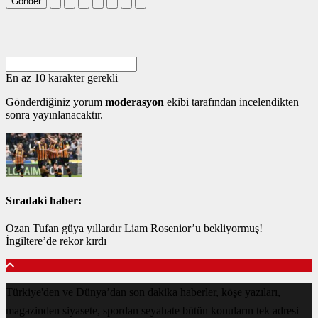
Gönder
En az 10 karakter gerekli
Gönderdiğiniz yorum
moderasyon
ekibi tarafından incelendikten
sonra yayınlanacaktır.
Sıradaki haber:
Ozan Tufan güya yıllardır Liam Rosenior’u bekliyormuş!
İngiltere’de rekor kırdı
Türkiye'den ve Dünya’dan son dakika haberler, köşe yazıları,
magazinden siyasete, spordan seyahate bütün konuların tek adresi