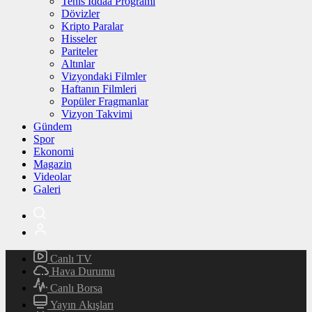
Tenis İddaa Programı
Dövizler
Kripto Paralar
Hisseler
Pariteler
Altınlar
Vizyondaki Filmler
Haftanın Filmleri
Popüler Fragmanlar
Vizyon Takvimi
Gündem
Spor
Ekonomi
Magazin
Videolar
Galeri
Canlı TV
Hava Durumu
Canlı Borsa
Yayın Akışları