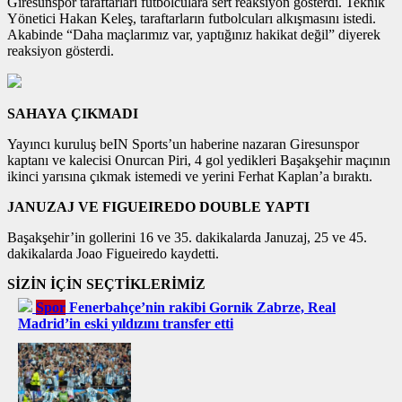
Giresunspor taraftarları futbolculara sert reaksiyon gösterdi. Teknik
Yönetici Hakan Keleş, taraftarların futbolcuları alkışmasını istedi.
Akabinde “Daha maçlarımız var, yaptığınız hakikat değil” diyerek
reaksiyon gösterdi.
SAHAYA ÇIKMADI
Yayıncı kuruluş beIN Sports’un haberine nazaran Giresunspor
kaptanı ve kalecisi Onurcan Piri, 4 gol yedikleri Başakşehir maçının
ikinci yarısına çıkmak istemedi ve yerini Ferhat Kaplan’a bıraktı.
JANUZAJ VE FIGUEIREDO DOUBLE YAPTI
Başakşehir’in gollerini 16 ve 35. dakikalarda Januzaj, 25 ve 45.
dakikalarda Joao Figueiredo kaydetti.
SİZİN İÇİN SEÇTİKLERİMİZ
Spor
Fenerbahçe’nin rakibi Gornik Zabrze, Real
Madrid’in eski yıldızını transfer etti