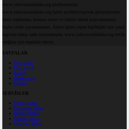
www.yalovasondakika.org platformunda;
www.yalovasondakika.org haber içerikleri kaynak gösterilmeden
alıntı yapılamaz, kanuna aykırı ve izinsiz olarak kopyalanamaz,
başka yerde yayınlanamaz. Aykırı işlem yapan kişi/kişiler için yasal
başvuru hakkı saklı tutulmaktadır. www.yalovasondakika.org tercih
ettiğiniz için teşekkür ederiz.
SAYFALAR
Üye Girişi
Üye Kaydı
Künye
Hakkımızda
İletişim
SERVİSLER
Futbol İddaa
Basketbol İddaa
Hentbol İddaa
Bilardo İddaa
Voleybol İddaa