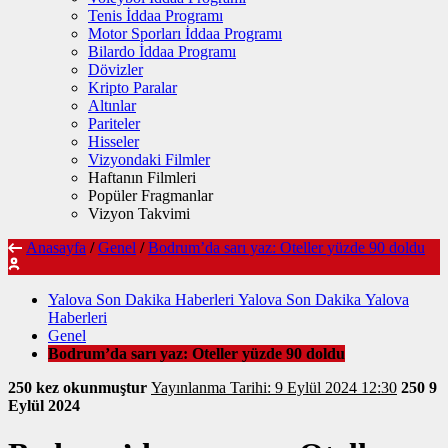
Tenis İddaa Programı
Motor Sporları İddaa Programı
Bilardo İddaa Programı
Dövizler
Kripto Paralar
Altınlar
Pariteler
Hisseler
Vizyondaki Filmler
Haftanın Filmleri
Popüler Fragmanlar
Vizyon Takvimi
Anasayfa
/
Genel
/
Bodrum’da sarı yaz: Oteller yüzde 90 doldu
Yalova Son Dakika Haberleri Yalova Son Dakika Yalova
Haberleri
Genel
Bodrum’da sarı yaz: Oteller yüzde 90 doldu
250 kez okunmuştur
Yayınlanma Tarihi: 9 Eylül 2024 12:30
250
9
Eylül 2024