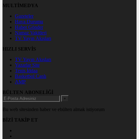
MULTİMEDYA
Gazeteler
Hava Durumu
Haber Gönder
Namaz Vakitleri
TV Yayın Akışları
HIZLI SERVİS
TV Yayın Akışları
Yazarlar Site
Tenis İddaa
Basketbol Canlı
AMP
BÜLTEN ABONELİĞİ
+
Bu web sitesinden haber ve ebülten almak istiyorum
BİZİ TAKİP ET