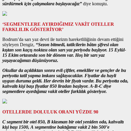
sürdürmek için çalışmalara başlayacağız”
diye konuştu.
‘SEGMENTLERE AYIRDIĞIMIZ VAKİT OTELLER
FARKLILIK GÖSTERİYOR’
Bodrum’da sarı yaz devri ile turizm hareketliliğinin devam ettiğini
söyleyen Dengiz,
“Sezon bitmedi, tatilcilerin bâtın şifresi olan
kıştan son kaçış noktası olan sarı yaz periyodu başlıyor. 15 Eylül-
15 Ekim ortasında son bir dönem var. Hoş bir sarı yaz
yaşayacağımızı düşünüyoruz.
Okullar da açıldıktan sonra evli çiftler, emekliler ve gençler de bu
periyotta tatil yapma imkanı sağlayacaklar. Fiyatlar da hayli
uygun duruma geldi. Her devrin bir fiyatı vardır. Bu periyotta oda,
kahvaltı kişi başı fiyatlar 850 liradan başlıyor. A-B-C diye
segmentlere ayırdığımız vakit oteller farklılık gösteriyor.
OTELLERDE DOLULUK ORANI YÜZDE 90
C segment bir otel 850, B klasman bir otel yeniden oda, kahvaltı
kişi başı 1500, A segmentine baktığımız vakit 2 bin 500’e