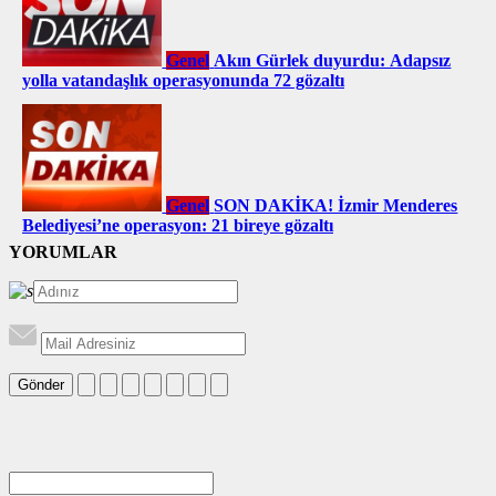
Genel
Akın Gürlek duyurdu: Adapsız
yolla vatandaşlık operasyonunda 72 gözaltı
Genel
SON DAKİKA! İzmir Menderes
Belediyesi’ne operasyon: 21 bireye gözaltı
YORUMLAR
Gönder