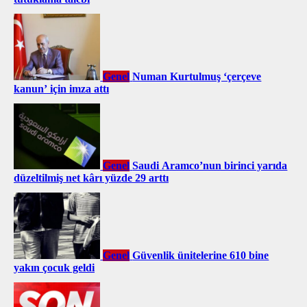
Genel
Numan Kurtulmuş ‘çerçeve
kanun’ için imza attı
Genel
Saudi Aramco’nun birinci yarıda
düzeltilmiş net kârı yüzde 29 arttı
Genel
Güvenlik ünitelerine 610 bine
yakın çocuk geldi