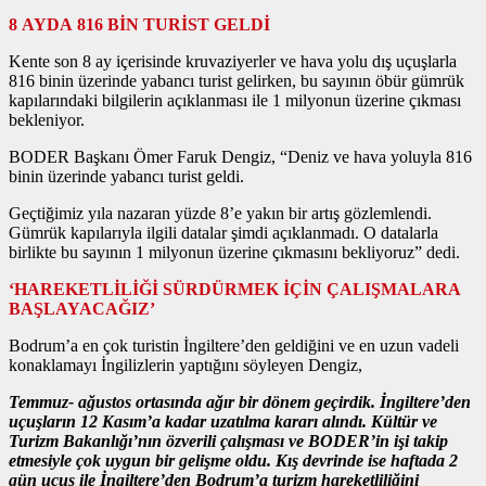
8 AYDA 816 BİN TURİST GELDİ
Kente son 8 ay içerisinde kruvaziyerler ve hava yolu dış uçuşlarla
816 binin üzerinde yabancı turist gelirken, bu sayının öbür gümrük
kapılarındaki bilgilerin açıklanması ile 1 milyonun üzerine çıkması
bekleniyor.
BODER Başkanı Ömer Faruk Dengiz, “Deniz ve hava yoluyla 816
binin üzerinde yabancı turist geldi.
Geçtiğimiz yıla nazaran yüzde 8’e yakın bir artış gözlemlendi.
Gümrük kapılarıyla ilgili datalar şimdi açıklanmadı. O datalarla
birlikte bu sayının 1 milyonun üzerine çıkmasını bekliyoruz” dedi.
‘HAREKETLİLİĞİ SÜRDÜRMEK İÇİN ÇALIŞMALARA
BAŞLAYACAĞIZ’
Bodrum’a en çok turistin İngiltere’den geldiğini ve en uzun vadeli
konaklamayı İngilizlerin yaptığını söyleyen Dengiz,
Temmuz- ağustos ortasında ağır bir dönem geçirdik. İngiltere’den
uçuşların 12 Kasım’a kadar uzatılma kararı alındı. Kültür ve
Turizm Bakanlığı’nın özverili çalışması ve BODER’in işi takip
etmesiyle çok uygun bir gelişme oldu. Kış devrinde ise haftada 2
gün uçuş ile İngiltere’den Bodrum’a turizm hareketliliğini