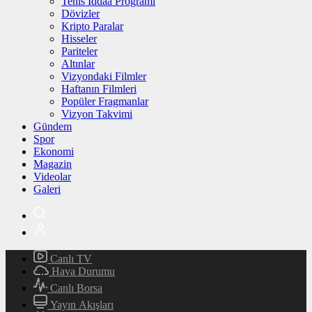
Tenis İddaa Programı
Dövizler
Kripto Paralar
Hisseler
Pariteler
Altınlar
Vizyondaki Filmler
Haftanın Filmleri
Popüler Fragmanlar
Vizyon Takvimi
Gündem
Spor
Ekonomi
Magazin
Videolar
Galeri
Canlı TV
Hava Durumu
Canlı Borsa
Yayın Akışları