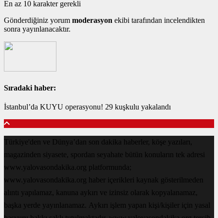
En az 10 karakter gerekli
Gönderdiğiniz yorum
moderasyon
ekibi tarafından incelendikten
sonra yayınlanacaktır.
Sıradaki haber:
İstanbul’da KUYU operasyonu! 29 kuşkulu yakalandı
Türkiye'den ve Dünya’dan son dakika haberler, köşe yazıları,
magazinden siyasete, spordan seyahate bütün konuların tek adresi
www.yalovasondakika.org platformunda;
www.yalovasondakika.org haber içerikleri kaynak gösterilmeden
alıntı yapılamaz, kanuna aykırı ve izinsiz olarak kopyalanamaz,
başka yerde yayınlanamaz. Aykırı işlem yapan kişi/kişiler için yasal
başvuru hakkı saklı tutulmaktadır. www.yalovasondakika.org tercih