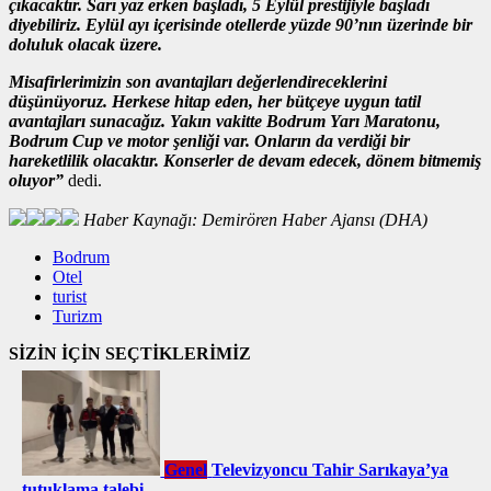
çıkacaktır. Sarı yaz erken başladı, 5 Eylül prestijiyle başladı
diyebiliriz. Eylül ayı içerisinde otellerde yüzde 90’nın üzerinde bir
doluluk olacak üzere.
Misafirlerimizin son avantajları değerlendireceklerini
düşünüyoruz. Herkese hitap eden, her bütçeye uygun tatil
avantajları sunacağız. Yakın vakitte Bodrum Yarı Maratonu,
Bodrum Cup ve motor şenliği var. Onların da verdiği bir
hareketlilik olacaktır. Konserler de devam edecek, dönem bitmemiş
oluyor”
dedi.
Haber Kaynağı: Demirören Haber Ajansı (DHA)
Bodrum
Otel
turist
Turizm
SİZİN İÇİN SEÇTİKLERİMİZ
Genel
Televizyoncu Tahir Sarıkaya’ya
tutuklama talebi