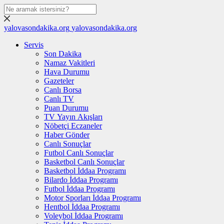
yalovasondakika.org
yalovasondakika.org
Servis
Son Dakika
Namaz Vakitleri
Hava Durumu
Gazeteler
Canlı Borsa
Canlı TV
Puan Durumu
TV Yayın Akışları
Nöbetçi Eczaneler
Haber Gönder
Canlı Sonuçlar
Futbol Canlı Sonuçlar
Basketbol Canlı Sonuçlar
Basketbol İddaa Programı
Bilardo İddaa Programı
Futbol İddaa Programı
Motor Sporları İddaa Programı
Hentbol İddaa Programı
Voleybol İddaa Programı