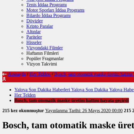
Tenis İddaa Programı
Motor Sporları İddaa Programı
Bilardo İddaa Programı
Dövizler
Kripto Paralar
Altınlar
Pariteler
Hisseler
Vizyondaki Filmler
Haftanın Filmleri
Popüler Fragmanlar
Vizyon Takvimi
Anasayfa
/
Her Telden
/
Bosch, tam otomatik maske üretim hattını 
Yalova Son Dakika Haberleri Yalova Son Dakika Yalova Haber
Her Telden
Bosch, tam otomatik maske üretim hattını hayata geçirdi
215 kez okunmuştur
Yayınlanma Tarihi: 26 Mayıs 2020 00:00
215
Bosch, tam otomatik maske üret