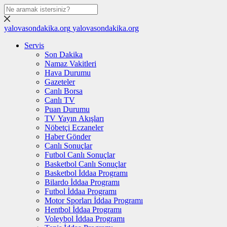
yalovasondakika.org
yalovasondakika.org
Servis
Son Dakika
Namaz Vakitleri
Hava Durumu
Gazeteler
Canlı Borsa
Canlı TV
Puan Durumu
TV Yayın Akışları
Nöbetçi Eczaneler
Haber Gönder
Canlı Sonuçlar
Futbol Canlı Sonuçlar
Basketbol Canlı Sonuçlar
Basketbol İddaa Programı
Bilardo İddaa Programı
Futbol İddaa Programı
Motor Sporları İddaa Programı
Hentbol İddaa Programı
Voleybol İddaa Programı