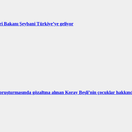
eri Bakanı Şeybani Türkiye’ye geliyor
ruşturmasında gözaltına alınan Koray Beşli’nin çocuklar hakkındak