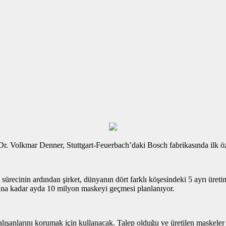
 Volkmar Denner, Stuttgart-Feuerbach’daki Bosch fabrikasında ilk özel
 sürecinin ardından şirket, dünyanın dört farklı köşesindeki 5 ayrı üre
onuna kadar ayda 10 milyon maskeyi geçmesi planlanıyor.
çalışanlarını korumak için kullanacak. Talep olduğu ve üretilen maskele