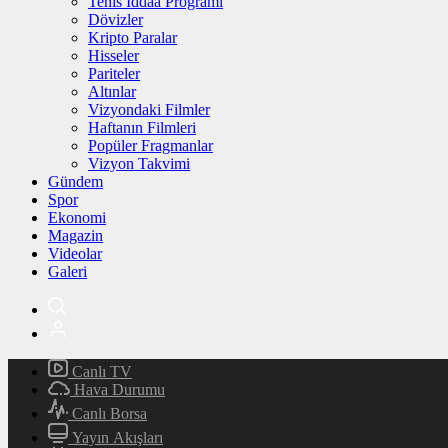
Tenis İddaa Programı
Dövizler
Kripto Paralar
Hisseler
Pariteler
Altınlar
Vizyondaki Filmler
Haftanın Filmleri
Popüler Fragmanlar
Vizyon Takvimi
Gündem
Spor
Ekonomi
Magazin
Videolar
Galeri
Canlı TV
Hava Durumu
Canlı Borsa
Yayın Akışları