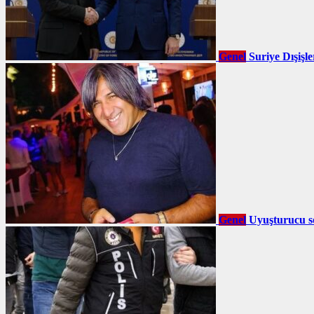
Genel
Suriye Dışişl
Genel
Uyuşturucu so