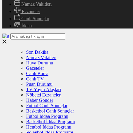
Namaz Vakitleri
Eczaneler
Canlı Sonuçlar
İddaa
Son Dakika
Namaz Vakitleri
Hava Durumu
Gazeteler
Canlı Borsa
Canlı TV
Puan Durumu
TV Yayın Akışları
Nöbetçi Eczaneler
Haber Gönder
Futbol Canlı Sonuçlar
Basketbol Canlı Sonuçlar
Futbol İddaa Programı
Basketbol İddaa Programı
Hentbol İddaa Programı
Voleybol İddaa Programı