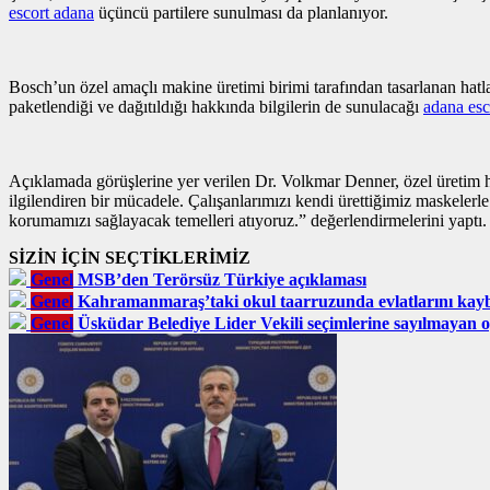
escort adana
üçüncü partilere sunulması da planlanıyor.
Bosch’un özel amaçlı makine üretimi birimi tarafından tasarlanan hatlar
paketlendiği ve dağıtıldığı hakkında bilgilerin de sunulacağı
adana esc
Açıklamada görüşlerine yer verilen Dr. Volkmar Denner, özel üretim hat
ilgilendiren bir mücadele. Çalışanlarımızı kendi ürettiğimiz maskeler
korumamızı sağlayacak temelleri atıyoruz.” değerlendirmelerini yaptı.
SİZİN İÇİN SEÇTİKLERİMİZ
Genel
MSB’den Terörsüz Türkiye açıklaması
Genel
Kahramanmaraş’taki okul taarruzunda evlatlarını kaybe
Genel
Üsküdar Belediye Lider Vekili seçimlerine sayılmayan 