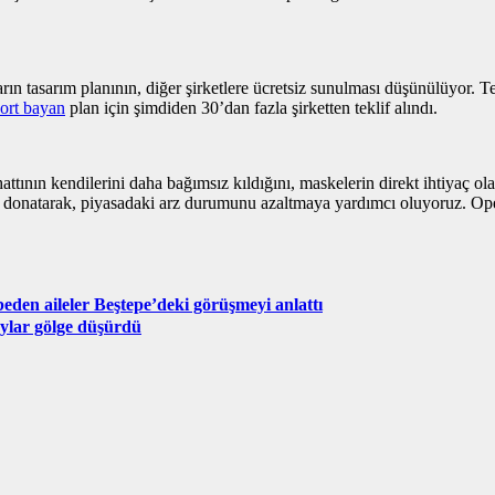
ın tasarım planının, diğer şirketlere ücretsiz sunulması düşünülüyor. Te
ort bayan
plan için şimdiden 30’dan fazla şirketten teklif alındı.
tının kendilerini daha bağımsız kıldığını, maskelerin direkt ihtiyaç ola
le donatarak, piyasadaki arz durumunu azaltmaya yardımcı oluyoruz. Ope
den aileler Beştepe’deki görüşmeyi anlattı
oylar gölge düşürdü