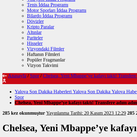
Tenis İddaa Programı
Motor Sporları İddaa Programı
Bilardo İddaa Programı
Dövizler
Kripto Paralar
Altınlar
Pariteler
Hisseler
Vizyondaki Filmler
Haftanın Filmleri
Popüler Fragmanlar
Vizyon Takvimi
Anasayfa
/
Spor
/
Chelsea, Yeni Mbappe’ye kafayı taktı! Transfere
Yalova Son Dakika Haberleri Yalova Son Dakika Yalova Haber
Spor
Chelsea, Yeni Mbappe’ye kafayı taktı! Transfere adım adım
285 kez okunmuştur
Yayınlanma Tarihi: 20 Kasım 2023 12:29
285
Chelsea, Yeni Mbappe’ye kafayı 