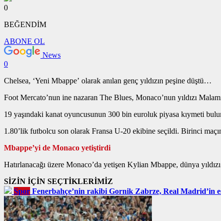
0
BEĞENDİM
ABONE OL
News
0
Chelsea, ‘Yeni Mbappe’ olarak anılan genç yıldızın peşine düştü…
Foot Mercato’nun ine nazaran The Blues, Monaco’nun yıldızı Malamin
19 yaşındaki kanat oyuncusunun 300 bin euroluk piyasa kıymeti bulu
1.80’lik futbolcu son olarak Fransa U-20 ekibine seçildi. Birinci maç
Mbappe’yi de Monaco yetiştirdi
SİZİN İÇİN SEÇTİKLERİMİZ
Spor
Fenerbahçe’nin rakibi Gornik Zabrze, Real Madrid’in eski