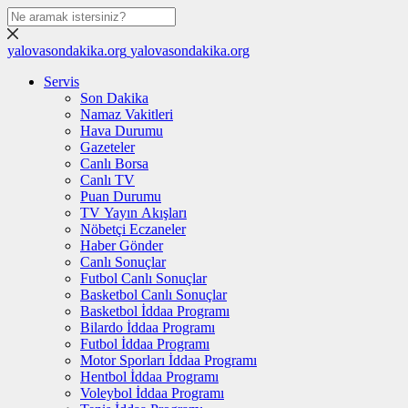
yalovasondakika.org
yalovasondakika.org
Servis
Son Dakika
Namaz Vakitleri
Hava Durumu
Gazeteler
Canlı Borsa
Canlı TV
Puan Durumu
TV Yayın Akışları
Nöbetçi Eczaneler
Haber Gönder
Canlı Sonuçlar
Futbol Canlı Sonuçlar
Basketbol Canlı Sonuçlar
Basketbol İddaa Programı
Bilardo İddaa Programı
Futbol İddaa Programı
Motor Sporları İddaa Programı
Hentbol İddaa Programı
Voleybol İddaa Programı