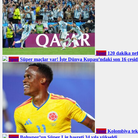
Spor
120 dakika nefe
Spor
Süper maçlar var! İşte Dünya Kupası’ndaki son 16 çeşidi
Spor
Kolombiya tek
Spor
Boluspor’un Süper Lig hasreti 34 yıla yükseldi