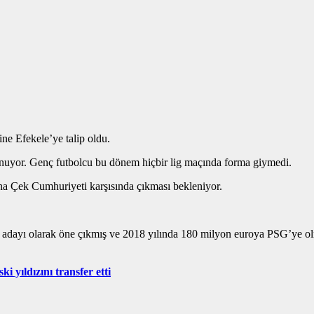
e Efekele’ye talip oldu.
nuyor. Genç futbolcu bu dönem hiçbir lig maçında forma giymedi.
ına Çek Cumhuriyeti karşısında çıkması bekleniyor.
Hatırlanacağı üzere Monaco’da yet
 yıldızını transfer etti