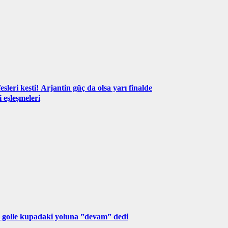
sleri kesti! Arjantin güç da olsa yarı finalde
 eşleşmeleri
 golle kupadaki yoluna ”devam” dedi