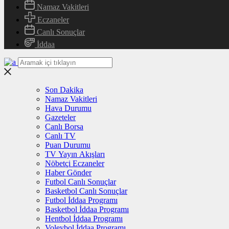
Namaz Vakitleri
Eczaneler
Canlı Sonuçlar
İddaa
Son Dakika
Namaz Vakitleri
Hava Durumu
Gazeteler
Canlı Borsa
Canlı TV
Puan Durumu
TV Yayın Akışları
Nöbetçi Eczaneler
Haber Gönder
Futbol Canlı Sonuçlar
Basketbol Canlı Sonuçlar
Futbol İddaa Programı
Basketbol İddaa Programı
Hentbol İddaa Programı
Voleybol İddaa Programı