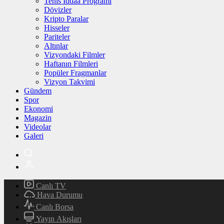
Tenis İddaa Programı
Dövizler
Kripto Paralar
Hisseler
Pariteler
Altınlar
Vizyondaki Filmler
Haftanın Filmleri
Popüler Fragmanlar
Vizyon Takvimi
Gündem
Spor
Ekonomi
Magazin
Videolar
Galeri
Canlı TV
Hava Durumu
Canlı Borsa
Yayın Akışları