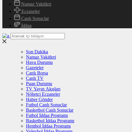
Namaz Vakitleri
Eczaneler
Canlı Sonuçlar
İddaa
Son Dakika
Namaz Vakitleri
Hava Durumu
Gazeteler
Canlı Borsa
Canlı TV
Puan Durumu
TV Yayın Akışları
Nöbetçi Eczaneler
Haber Gönder
Futbol Canlı Sonuçlar
Basketbol Canlı Sonuçlar
Futbol İddaa Programı
Basketbol İddaa Programı
Hentbol İddaa Programı
Voleybol İddaa Programı