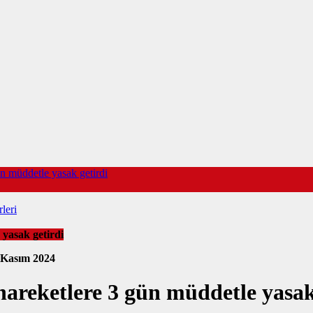
ün müddetle yasak getirdi
leri
 yasak getirdi
 Kasım 2024
 hareketlere 3 gün müddetle yasak