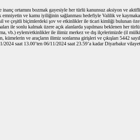
 inanç ortamını bozmak gayesiyle her türlü kanunsuz aksiyon ve aktifli
ik emniyetin ve kamu iyiliğinin sağlanması hedefiyle Valilik ve kaymak
 çeşitli biçimlerdeki şov ve etkinlikler ile ticari kimliği bulunan özel 
arı ile sonlu kalmak üzere açık alanlarda yapılması beklenen her türlü 
sma, vb.) eylem/etkinlikler ile ilimiz merkez ve dış ilçelerimizde (il mü
, kümelerin ve araçların ilimiz sonlarına girişleri ve çıkışları 5442 s
/2024 saat 13.00’ten 06/11/2024 saat 23.59’a kadar Diyarbakır vilayet h