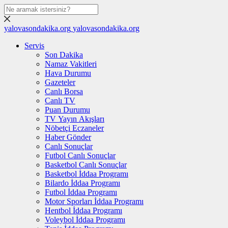
yalovasondakika.org
yalovasondakika.org
Servis
Son Dakika
Namaz Vakitleri
Hava Durumu
Gazeteler
Canlı Borsa
Canlı TV
Puan Durumu
TV Yayın Akışları
Nöbetçi Eczaneler
Haber Gönder
Canlı Sonuçlar
Futbol Canlı Sonuçlar
Basketbol Canlı Sonuçlar
Basketbol İddaa Programı
Bilardo İddaa Programı
Futbol İddaa Programı
Motor Sporları İddaa Programı
Hentbol İddaa Programı
Voleybol İddaa Programı