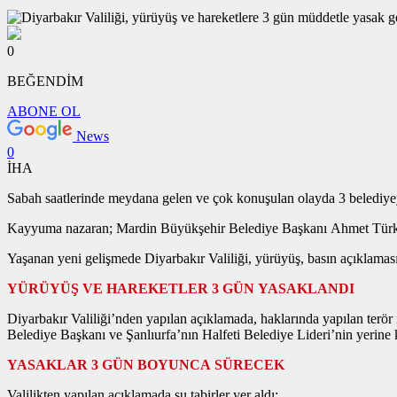
0
BEĞENDİM
ABONE OL
News
0
İHA
Sabah saatlerinde meydana gelen ve çok konuşulan olayda 3 belediy
Kayyuma nazaran; Mardin Büyükşehir Belediye Başkanı Ahmet Türk, 
Yaşanan yeni gelişmede Diyarbakır Valiliği, yürüyüş, basın açıklaması 
YÜRÜYÜŞ VE HAREKETLER 3 GÜN YASAKLANDI
Diyarbakır Valiliği’nden yapılan açıklamada, haklarında yapılan ter
Belediye Başkanı ve Şanlıurfa’nın Halfeti Belediye Lideri’nin yerine 
YASAKLAR 3 GÜN BOYUNCA SÜRECEK
Valilikten yapılan açıklamada şu tabirler yer aldı: