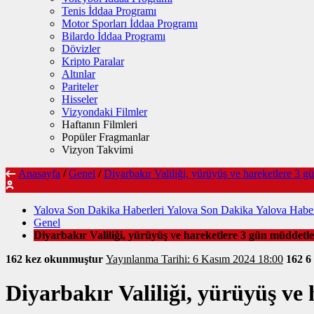
Tenis İddaa Programı
Motor Sporları İddaa Programı
Bilardo İddaa Programı
Dövizler
Kripto Paralar
Altınlar
Pariteler
Hisseler
Vizyondaki Filmler
Haftanın Filmleri
Popüler Fragmanlar
Vizyon Takvimi
Anasayfa
/
Genel
/
Diyarbakır Valiliği, yürüyüş ve hareketlere 3 g
Yalova Son Dakika Haberleri Yalova Son Dakika Yalova Haber
Genel
Diyarbakır Valiliği, yürüyüş ve hareketlere 3 gün müddetle
162 kez okunmuştur
Yayınlanma Tarihi: 6 Kasım 2024 18:00
162
6
Diyarbakır Valiliği, yürüyüş ve