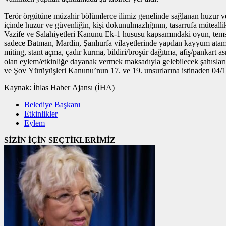
Terör örgütüne müzahir bölümlerce ilimiz genelinde sağlanan huzur ve
içinde huzur ve güvenliğin, kişi dokunulmazlığının, tasarrufa müteall
Vazife ve Salahiyetleri Kanunu Ek-1 hususu kapsamındaki oyun, temsil ve
sadece Batman, Mardin, Şanlıurfa vilayetlerinde yapılan kayyum atamal
miting, stant açma, çadır kurma, bildiri/broşür dağıtma, afiş/pankart a
olan eylem/etkinliğe dayanak vermek maksadıyla gelebilecek şahısların
ve Şov Yürüyüşleri Kanunu’nun 17. ve 19. unsurlarına istinaden 04/11
Kaynak: İhlas Haber Ajansı (İHA)
Belediye Başkanı
Etkinlikler
Eylem
SİZİN İÇİN SEÇTİKLERİMİZ