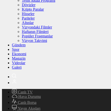
Tenis İddaa Programı
Dövizler
Kripto Paralar
Hisseler
Pariteler
Altınlar
Vizyondaki Filmler
Haftanın Filmleri
Popüler Fragmanlar
Vizyon Takvimi
Gündem
Spor
Ekonomi
Magazin
Videolar
Galeri
Canlı TV
Hava Durumu
Canlı Borsa
Yayın Akışları