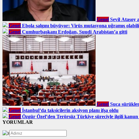
Genel
Sevil Atasoy 
Genel
Ebola salgını büyüyor: Virüs mutasyona uğramış olabil
Genel
Cumhurbaşkanı Erdoğan, Suudi Arabistan’a gitti
Genel
Suça sürüklen
Genel
İstanbul’da taksicilerin aksiyon planı ifşa oldu
Genel
Özgür Özel’den Terörsüz Türkiye süreciyle ilgili kanun
YORUMLAR