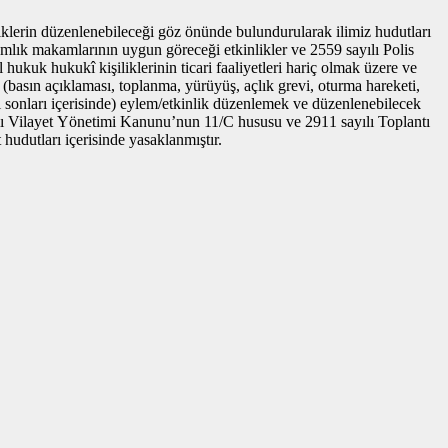
klerin düzenlenebileceği göz önünde bulundurularak ilimiz hudutları
amlık makamlarının uygun göreceği etkinlikler ve 2559 sayılı Polis
hukuk hukukî kişiliklerinin ticari faaliyetleri hariç olmak üzere ve
(basın açıklaması, toplanma, yürüyüş, açlık grevi, oturma hareketi,
lki sonları içerisinde) eylem/etkinlik düzenlemek ve düzenlenebilecek
ayılı Vilayet Yönetimi Kanunu’nun 11/C hususu ve 2911 sayılı Toplantı
udutları içerisinde yasaklanmıştır.