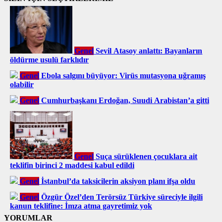
Genel
Sevil Atasoy anlattı: Bayanların
öldürme usulü farklıdır
Genel
Ebola salgını büyüyor: Virüs mutasyona uğramış
olabilir
Genel
Cumhurbaşkanı Erdoğan, Suudi Arabistan’a gitti
Genel
Suça sürüklenen çocuklara ait
teklifin birinci 2 maddesi kabul edildi
Genel
İstanbul’da taksicilerin aksiyon planı ifşa oldu
Genel
Özgür Özel’den Terörsüz Türkiye süreciyle ilgili
kanun teklifine: İmza atma gayretimiz yok
YORUMLAR