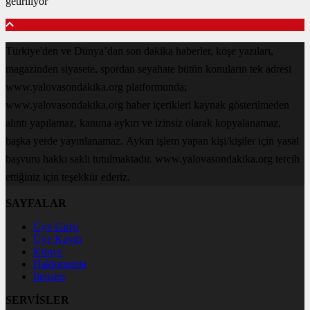
getiriliyor
Türkiye'den ve Dünya’dan son dakika haberler, köşe yazıları,
magazinden siyasete, spordan seyahate bütün konuların tek adresi
www.yalovasondakika.org platformunda;
www.yalovasondakika.org haber içerikleri kaynak gösterilmeden
alıntı yapılamaz, kanuna aykırı ve izinsiz olarak kopyalanamaz,
başka yerde yayınlanamaz. Aykırı işlem yapan kişi/kişiler için yasal
başvuru hakkı saklı tutulmaktadır. www.yalovasondakika.org tercih
ettiğiniz için teşekkür ederiz.
SAYFALAR
Üye Girişi
Üye Kaydı
Künye
Hakkımızda
İletişim
SERVİSLER