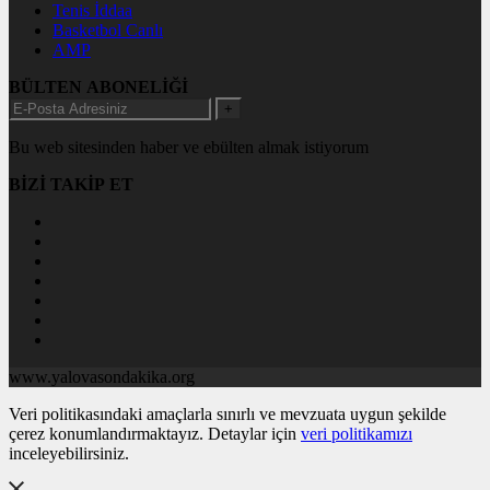
Tenis İddaa
Basketbol Canlı
AMP
BÜLTEN ABONELİĞİ
+
Bu web sitesinden haber ve ebülten almak istiyorum
BİZİ TAKİP ET
www.yalovasondakika.org
Veri politikasındaki amaçlarla sınırlı ve mevzuata uygun şekilde
çerez konumlandırmaktayız. Detaylar için
veri politikamızı
inceleyebilirsiniz.