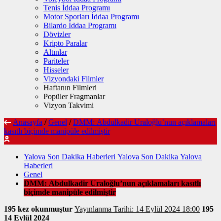
Tenis İddaa Programı
Motor Sporları İddaa Programı
Bilardo İddaa Programı
Dövizler
Kripto Paralar
Altınlar
Pariteler
Hisseler
Vizyondaki Filmler
Haftanın Filmleri
Popüler Fragmanlar
Vizyon Takvimi
Anasayfa
/
Genel
/
DMM: Abdulkadir Uraloğlu’nun açıklamaları
kasıtlı biçimde manipüle edilmiştir
Yalova Son Dakika Haberleri Yalova Son Dakika Yalova
Haberleri
Genel
DMM: Abdulkadir Uraloğlu’nun açıklamaları kasıtlı
biçimde manipüle edilmiştir
195 kez okunmuştur
Yayınlanma Tarihi: 14 Eylül 2024 18:00
195
14 Eylül 2024