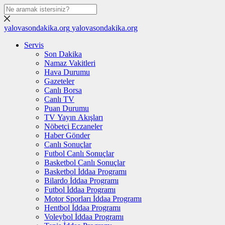
yalovasondakika.org
yalovasondakika.org
Servis
Son Dakika
Namaz Vakitleri
Hava Durumu
Gazeteler
Canlı Borsa
Canlı TV
Puan Durumu
TV Yayın Akışları
Nöbetçi Eczaneler
Haber Gönder
Canlı Sonuçlar
Futbol Canlı Sonuçlar
Basketbol Canlı Sonuçlar
Basketbol İddaa Programı
Bilardo İddaa Programı
Futbol İddaa Programı
Motor Sporları İddaa Programı
Hentbol İddaa Programı
Voleybol İddaa Programı