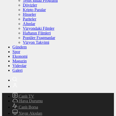
Tenis İddaa Programı
Dövizler
Kripto Paralar
Hisseler
Pariteler
Altınlar
Vizyondaki Filmler
Haftanın Filmleri
Popüler Fragmanlar
Vizyon Takvimi
Gündem
Spor
Ekonomi
Magazin
Videolar
Galeri
Canlı TV
Hava Durumu
Canlı Borsa
Yayın Akışları