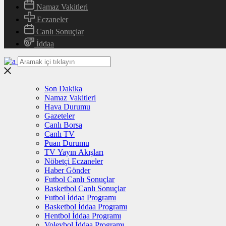
Namaz Vakitleri
Eczaneler
Canlı Sonuçlar
İddaa
Son Dakika
Namaz Vakitleri
Hava Durumu
Gazeteler
Canlı Borsa
Canlı TV
Puan Durumu
TV Yayın Akışları
Nöbetçi Eczaneler
Haber Gönder
Futbol Canlı Sonuçlar
Basketbol Canlı Sonuçlar
Futbol İddaa Programı
Basketbol İddaa Programı
Hentbol İddaa Programı
Voleybol İddaa Programı