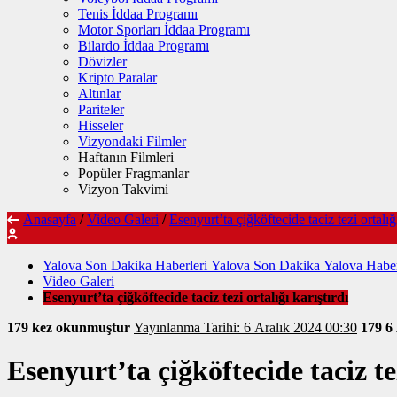
Tenis İddaa Programı
Motor Sporları İddaa Programı
Bilardo İddaa Programı
Dövizler
Kripto Paralar
Altınlar
Pariteler
Hisseler
Vizyondaki Filmler
Haftanın Filmleri
Popüler Fragmanlar
Vizyon Takvimi
Anasayfa
/
Video Galeri
/
Esenyurt’ta çiğköftecide taciz tezi ortalığı
Yalova Son Dakika Haberleri Yalova Son Dakika Yalova Haber
Video Galeri
Esenyurt’ta çiğköftecide taciz tezi ortalığı karıştırdı
179 kez okunmuştur
Yayınlanma Tarihi: 6 Aralık 2024 00:30
179
6
Esenyurt’ta çiğköftecide taciz tez