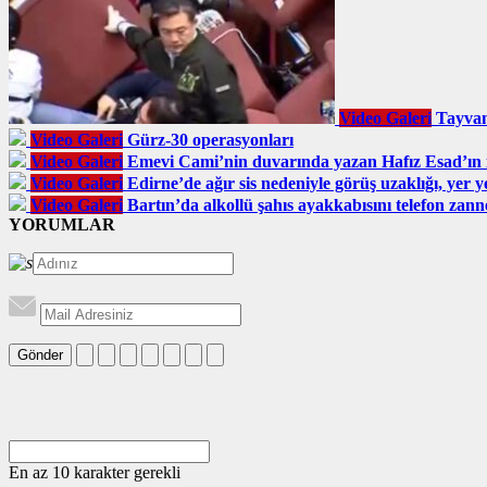
Video Galeri
Tayvan
Video Galeri
Gürz-30 operasyonları
Video Galeri
Emevi Cami’nin duvarında yazan Hafız Esad’ın is
Video Galeri
Edirne’de ağır sis nedeniyle görüş uzaklığı, yer y
Video Galeri
Bartın’da alkollü şahıs ayakkabısını telefon zanne
YORUMLAR
Gönder
En az 10 karakter gerekli