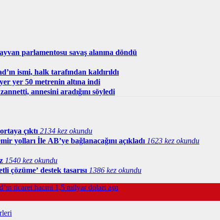
ayvan parlamentosu savaş alanına döndü
ın ismi, halk tarafından kaldırıldı
 yer yer 50 metrenin altına indi
zannetti, annesini aradığını söyledi
ortaya çıktı
2134 kez okundu
mir yolları İle AB’ye bağlanacağını açıkladı
1623 kez okundu
z
1540 kez okundu
tli çözüme’ destek tasarısı
1386 kez okundu
ın ticaret hacmi 1,5 milyar doları aştı
leri