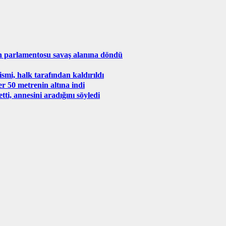
 parlamentosu savaş alanına döndü
mi, halk tarafından kaldırıldı
er 50 metrenin altına indi
tti, annesini aradığını söyledi