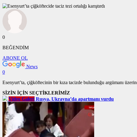
0
BEĞENDİM
ABONE OL
News
0
Esenyurt’ta, çiğköftecinin bir kıza tacizde bulunduğu argümanı üzerine v
SİZİN İÇİN SEÇTİKLERİMİZ
Video Galeri
Rusya, Ukrayna’da apartmanı vurdu