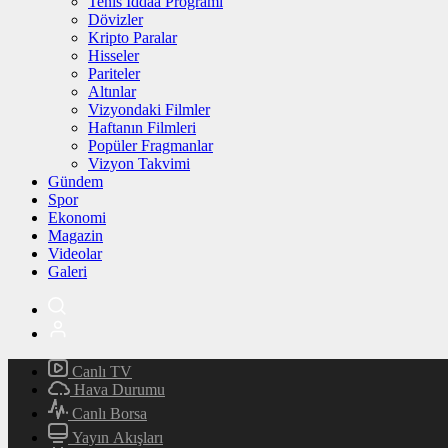
Tenis İddaa Programı
Dövizler
Kripto Paralar
Hisseler
Pariteler
Altınlar
Vizyondaki Filmler
Haftanın Filmleri
Popüler Fragmanlar
Vizyon Takvimi
Gündem
Spor
Ekonomi
Magazin
Videolar
Galeri
Canlı TV
Hava Durumu
Canlı Borsa
Yayın Akışları