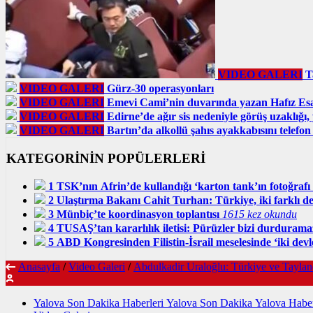
VIDEO GALERI
T
VIDEO GALERI
Gürz-30 operasyonları
VIDEO GALERI
Emevi Cami’nin duvarında yazan Hafız Esad’
VIDEO GALERI
Edirne’de ağır sis nedeniyle görüş uzaklığı,
VIDEO GALERI
Bartın’da alkollü şahıs ayakkabısını telefon 
KATEGORİNİN POPÜLERLERİ
1
TSK’nın Afrin’de kullandığı ‘karton tank’ın fotoğrafı 
2
Ulaştırma Bakanı Cahit Turhan: Türkiye, iki farklı de
3
Münbiç’te koordinasyon toplantısı
1615 kez okundu
4
TUSAŞ’tan kararlılık iletisi: Pürüzler bizi durdurama
5
ABD Kongresinden Filistin-İsrail meselesinde ‘iki devle
Anasayfa
/
Video Galeri
/
Abdulkadir Uraloğlu: Türkiye ve Tayland’
Yalova Son Dakika Haberleri Yalova Son Dakika Yalova Haber