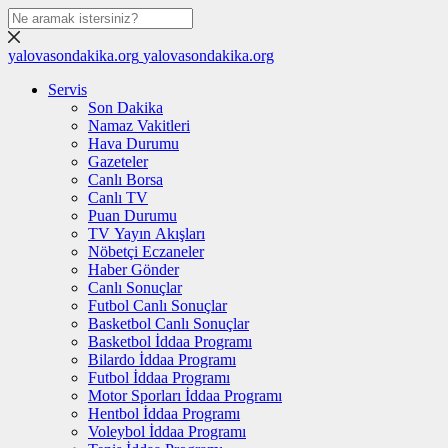
yalovasondakika.org
yalovasondakika.org
Servis
Son Dakika
Namaz Vakitleri
Hava Durumu
Gazeteler
Canlı Borsa
Canlı TV
Puan Durumu
TV Yayın Akışları
Nöbetçi Eczaneler
Haber Gönder
Canlı Sonuçlar
Futbol Canlı Sonuçlar
Basketbol Canlı Sonuçlar
Basketbol İddaa Programı
Bilardo İddaa Programı
Futbol İddaa Programı
Motor Sporları İddaa Programı
Hentbol İddaa Programı
Voleybol İddaa Programı