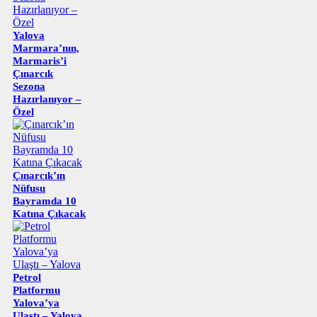
Yalova
Marmara’nın,
Marmaris’i
Çınarcık
Sezona
Hazırlanıyor –
Özel
Çınarcık’ın
Nüfusu
Bayramda 10
Katına Çıkacak
Petrol
Platformu
Yalova’ya
Ulaştı – Yalova