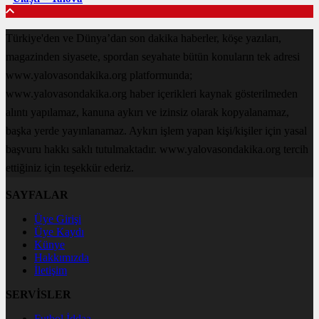
Türkiye'den ve Dünya’dan son dakika haberler, köşe yazıları,
magazinden siyasete, spordan seyahate bütün konuların tek adresi
www.yalovasondakika.org platformunda;
www.yalovasondakika.org haber içerikleri kaynak gösterilmeden
alıntı yapılamaz, kanuna aykırı ve izinsiz olarak kopyalanamaz,
başka yerde yayınlanamaz. Aykırı işlem yapan kişi/kişiler için yasal
başvuru hakkı saklı tutulmaktadır. www.yalovasondakika.org tercih
ettiğiniz için teşekkür ederiz.
SAYFALAR
Üye Girişi
Üye Kaydı
Künye
Hakkımızda
İletişim
SERVİSLER
Futbol İddaa