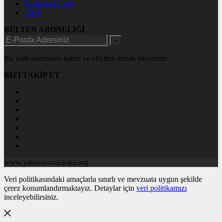
Basketbol Canlı
AMP
BÜLTEN ABONELİĞİ
+
Bu web sitesinden haber ve ebülten almak istiyorum
BİZİ TAKİP ET
www.yalovasondakika.org
Veri politikasındaki amaçlarla sınırlı ve mevzuata uygun şekilde
çerez konumlandırmaktayız. Detaylar için
veri politikamızı
inceleyebilirsiniz.