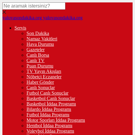
yalovasondakika.org
yalovasondakika.org
Servis
Son Dakika
Namaz Vakitleri
Hava Durumu
Gazeteler
Canlı Borsa
Canlı TV
Puan Durumu
TV Yayın Akışları
Nöbetçi Eczaneler
Haber Gönder
Canlı Sonuçlar
Futbol Canlı Sonuçlar
Basketbol Canlı Sonuçlar
Basketbol İddaa Programı
Bilardo İddaa Programı
Futbol İddaa Programı
Motor Sporları İddaa Programı
Hentbol İddaa Programı
Voleybol İddaa Programı