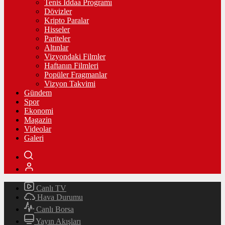
Tenis İddaa Programı
Dövizler
Kripto Paralar
Hisseler
Pariteler
Altınlar
Vizyondaki Filmler
Haftanın Filmleri
Popüler Fragmanlar
Vizyon Takvimi
Gündem
Spor
Ekonomi
Magazin
Videolar
Galeri
Canlı TV
Hava Durumu
Canlı Borsa
Yayın Akışları