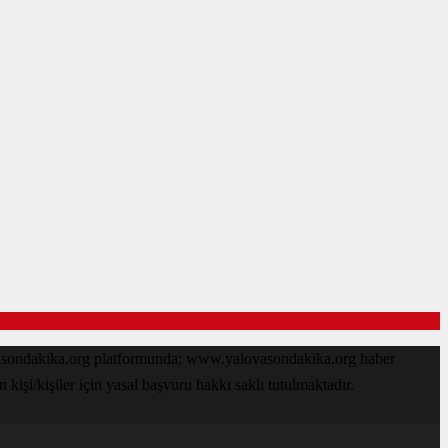
ovasondakika.org platformunda; www.yalovasondakika.org haber
işi/kişiler için yasal başvuru hakkı saklı tutulmaktadır.