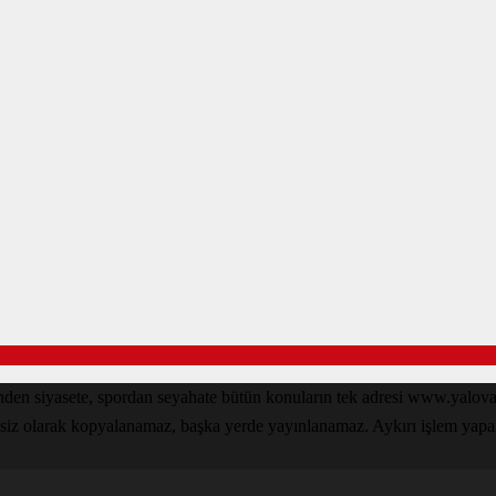
inden siyasete, spordan seyahate bütün konuların tek adresi www.yal
nsiz olarak kopyalanamaz, başka yerde yayınlanamaz. Aykırı işlem yapan k