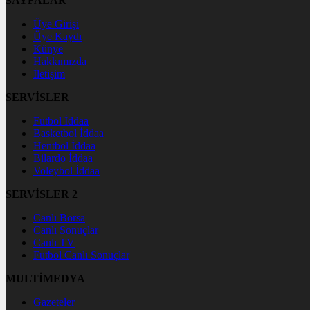
SAYFALAR
Üye Girişi
Üye Kaydı
Künye
Hakkımızda
İletişim
SERVİSLER
Futbol İddaa
Basketbol İddaa
Hentbol İddaa
Bilardo İddaa
Voleybol İddaa
SERVİSLER 2
Canlı Borsa
Canlı Sonuçlar
Canlı TV
Futbol Canlı Sonuçlar
MULTİMEDYA
Gazeteler