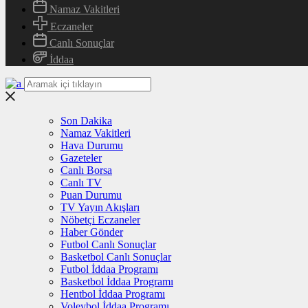
Namaz Vakitleri
Eczaneler
Canlı Sonuçlar
İddaa
Son Dakika
Namaz Vakitleri
Hava Durumu
Gazeteler
Canlı Borsa
Canlı TV
Puan Durumu
TV Yayın Akışları
Nöbetçi Eczaneler
Haber Gönder
Futbol Canlı Sonuçlar
Basketbol Canlı Sonuçlar
Futbol İddaa Programı
Basketbol İddaa Programı
Hentbol İddaa Programı
Voleybol İddaa Programı