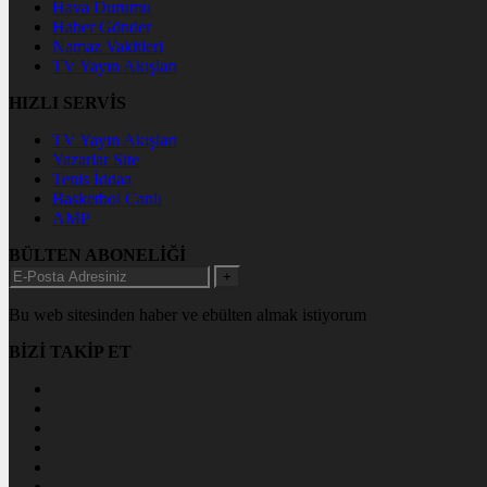
Hava Durumu
Haber Gönder
Namaz Vakitleri
TV Yayın Akışları
HIZLI SERVİS
TV Yayın Akışları
Yazarlar Site
Tenis İddaa
Basketbol Canlı
AMP
BÜLTEN ABONELİĞİ
+
Bu web sitesinden haber ve ebülten almak istiyorum
BİZİ TAKİP ET