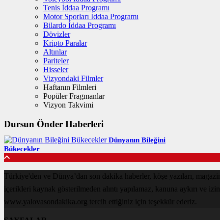
Tenis İddaa Programı
Motor Sporları İddaa Programı
Bilardo İddaa Programı
Dövizler
Kripto Paralar
Altınlar
Pariteler
Hisseler
Vizyondaki Filmler
Haftanın Filmleri
Popüler Fragmanlar
Vizyon Takvimi
Dursun Önder Haberleri
Dünyanın Bileğini
Bükecekler
Türkiye'den ve Dünya’dan son dakika haberler, köşe yazıları, magaz
içerikleri kaynak gösterilmeden alıntı yapılamaz, kanuna aykırı ve izi
www.yalovasondakika.org tercih ettiğiniz için teşekkür ederiz.