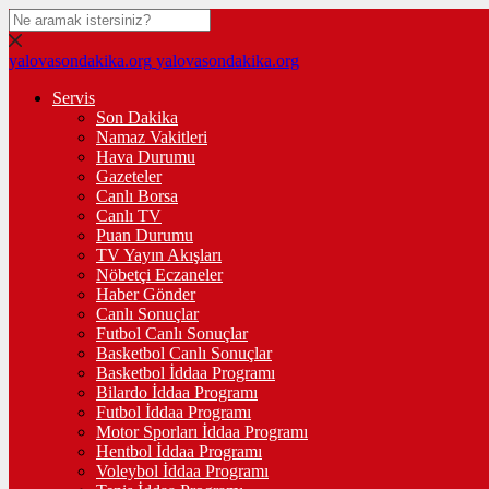
yalovasondakika.org
yalovasondakika.org
Servis
Son Dakika
Namaz Vakitleri
Hava Durumu
Gazeteler
Canlı Borsa
Canlı TV
Puan Durumu
TV Yayın Akışları
Nöbetçi Eczaneler
Haber Gönder
Canlı Sonuçlar
Futbol Canlı Sonuçlar
Basketbol Canlı Sonuçlar
Basketbol İddaa Programı
Bilardo İddaa Programı
Futbol İddaa Programı
Motor Sporları İddaa Programı
Hentbol İddaa Programı
Voleybol İddaa Programı