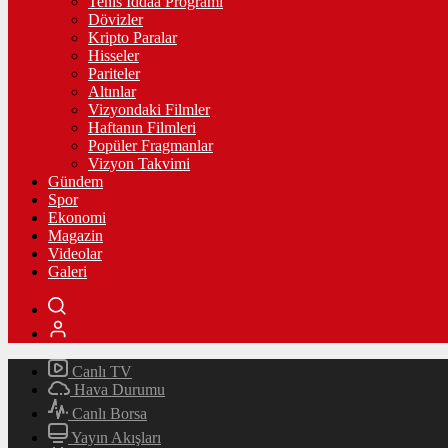
Tenis İddaa Programı
Dövizler
Kripto Paralar
Hisseler
Pariteler
Altınlar
Vizyondaki Filmler
Haftanın Filmleri
Popüler Fragmanlar
Vizyon Takvimi
Gündem
Spor
Ekonomi
Magazin
Videolar
Galeri
Canlı TV
Hava Durumu
Canlı Borsa
Yayın Akışları