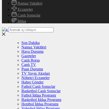
Namaz Vakitleri
Eczaneler
Canlı Sonuçlar
İddaa
Son Dakika
Namaz Vakitleri
Hava Durumu
Gazeteler
Canlı Borsa
Canlı TV
Puan Durumu
TV Yayın Akışları
Nöbetçi Eczaneler
Haber Gönder
Futbol Canlı Sonuçlar
Basketbol Canlı Sonuçlar
Futbol İddaa Programı
Basketbol İddaa Programı
Hentbol İddaa Programı
Voleybol İddaa Programı