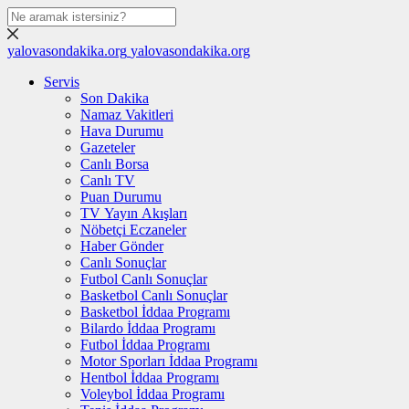
yalovasondakika.org
yalovasondakika.org
Servis
Son Dakika
Namaz Vakitleri
Hava Durumu
Gazeteler
Canlı Borsa
Canlı TV
Puan Durumu
TV Yayın Akışları
Nöbetçi Eczaneler
Haber Gönder
Canlı Sonuçlar
Futbol Canlı Sonuçlar
Basketbol Canlı Sonuçlar
Basketbol İddaa Programı
Bilardo İddaa Programı
Futbol İddaa Programı
Motor Sporları İddaa Programı
Hentbol İddaa Programı
Voleybol İddaa Programı