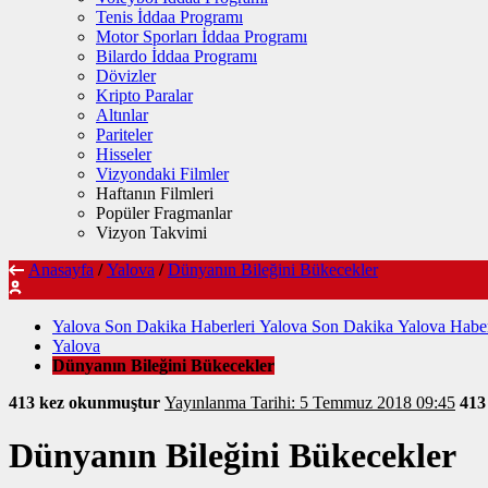
Tenis İddaa Programı
Motor Sporları İddaa Programı
Bilardo İddaa Programı
Dövizler
Kripto Paralar
Altınlar
Pariteler
Hisseler
Vizyondaki Filmler
Haftanın Filmleri
Popüler Fragmanlar
Vizyon Takvimi
Anasayfa
/
Yalova
/
Dünyanın Bileğini Bükecekler
Yalova Son Dakika Haberleri Yalova Son Dakika Yalova Haber
Yalova
Dünyanın Bileğini Bükecekler
413 kez okunmuştur
Yayınlanma Tarihi: 5 Temmuz 2018 09:45
41
Dünyanın Bileğini Bükecekler