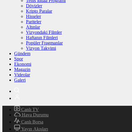
Tenis İddaa Programı
Dövizler
Kripto Paralar
Hisseler
Pariteler
Altınlar
Vizyondaki Filmler
Haftanın Filmleri
Popüler Fragmanlar
Vizyon Takvimi
Gündem
Spor
Ekonomi
Magazin
Videolar
Galeri
Canlı TV
Hava Durumu
Canlı Borsa
Yayın Akışları