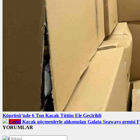
Köprüsü’nde 6 Ton Kaçak Tütün Ele Geçirildi
Genel
Kaçak göçmenlerle alıkonulan Galata Seaways gemisi F
YORUMLAR