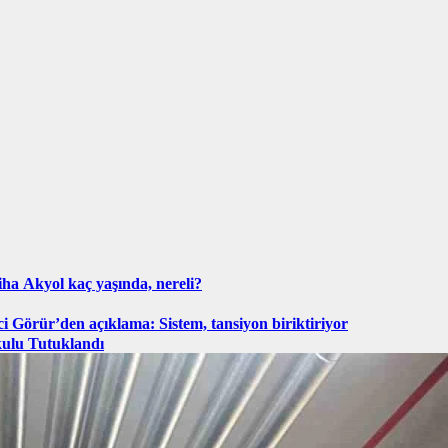
ha Akyol kaç yaşında, nereli?
ci Görür’den açıklama: Sistem, tansiyon biriktiriyor
kulu Tutuklandı