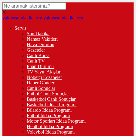
yalovasondakika.org
yalovasondakika.org
Servis
Son Dakika
Namaz Vakitleri
Hava Durumu
Gazeteler
Canlı Borsa
Canlı TV
Puan Durumu
TV Yayın Akışları
Nöbetçi Eczaneler
Haber Gönder
Canlı Sonuçlar
Futbol Canlı Sonuçlar
Basketbol Canlı Sonuçlar
Basketbol İddaa Programı
Bilardo İddaa Programı
Futbol İddaa Programı
Motor Sporları İddaa Programı
Hentbol İddaa Programı
Voleybol İddaa Programı