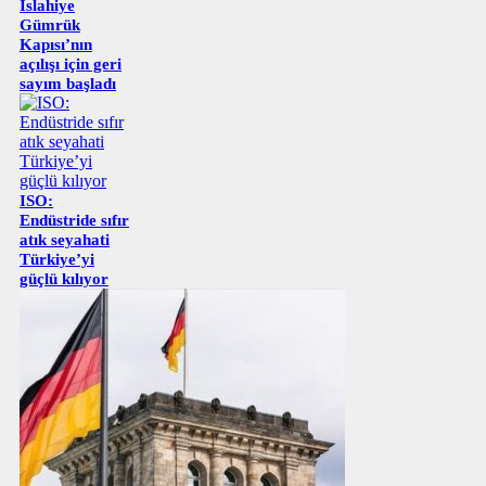
İslahiye
Gümrük
Kapısı’nın
açılışı için geri
sayım başladı
ISO:
Endüstride sıfır
atık seyahati
Türkiye’yi
güçlü kılıyor