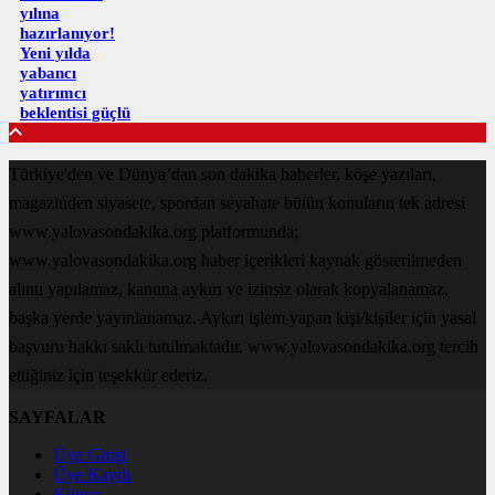
yılına
hazırlanıyor!
Yeni yılda
yabancı
yatırımcı
beklentisi güçlü
Türkiye'den ve Dünya’dan son dakika haberler, köşe yazıları,
magazinden siyasete, spordan seyahate bütün konuların tek adresi
www.yalovasondakika.org platformunda;
www.yalovasondakika.org haber içerikleri kaynak gösterilmeden
alıntı yapılamaz, kanuna aykırı ve izinsiz olarak kopyalanamaz,
başka yerde yayınlanamaz. Aykırı işlem yapan kişi/kişiler için yasal
başvuru hakkı saklı tutulmaktadır. www.yalovasondakika.org tercih
ettiğiniz için teşekkür ederiz.
SAYFALAR
Üye Girişi
Üye Kaydı
Künye