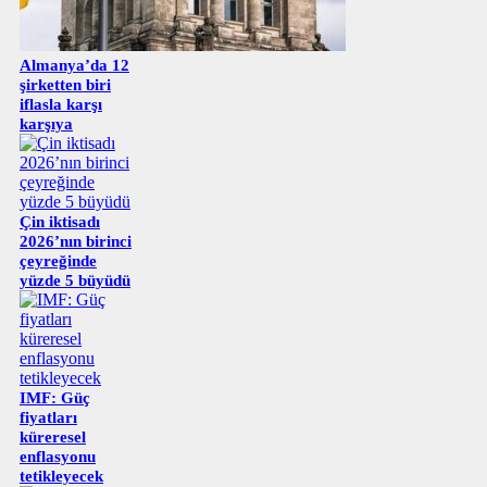
Almanya’da 12
şirketten biri
iflasla karşı
karşıya
Çin iktisadı
2026’nın birinci
çeyreğinde
yüzde 5 büyüdü
IMF: Güç
fiyatları
küreresel
enflasyonu
tetikleyecek