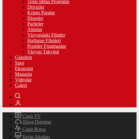
Tenis İddaa Programı
Dövizler
Kripto Paralar
Hisseler
Pariteler
Altınlar
Vizyondaki Filmler
Haftanın Filmleri
Popüler Fragmanlar
Vizyon Takvimi
Gündem
Spor
Ekonomi
Magazin
Videolar
Galeri
Canlı TV
Hava Durumu
Canlı Borsa
Yayın Akışları