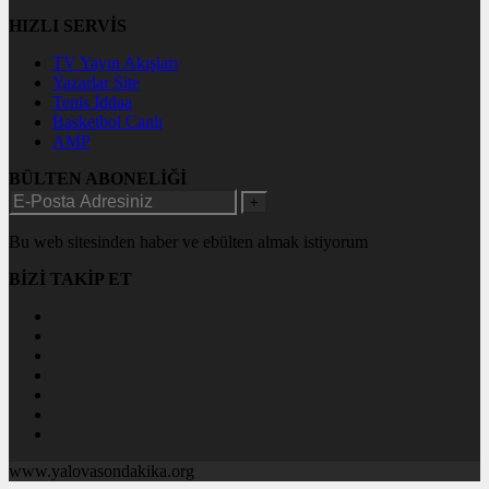
HIZLI SERVİS
TV Yayın Akışları
Yazarlar Site
Tenis İddaa
Basketbol Canlı
AMP
BÜLTEN ABONELİĞİ
+
Bu web sitesinden haber ve ebülten almak istiyorum
BİZİ TAKİP ET
www.yalovasondakika.org